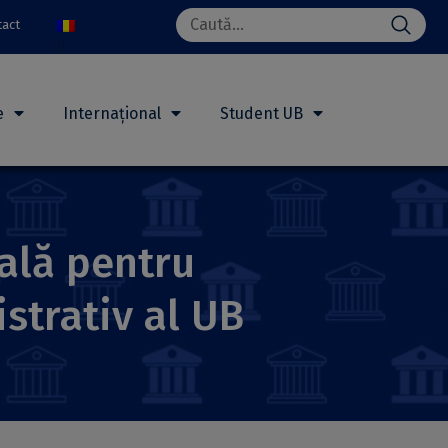
Search
tact
for:
e
Internațional
Student UB
nală pentru
istrativ al UB