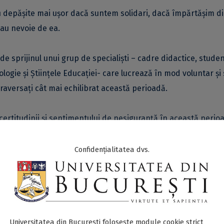
fi depășite mai ușor dacă suntem solidari, dacă împărtășim d
 au nevoie de ea.
 sprijinul unui grup de specialiști – cadre didactice, studenț
logie și Științele Educației- care lucrează în mod voluntar și
traversați cât mai echilibrat această perioadă.
ertitudinii și sentimentului de nesiguranță în această perio
entru a le transforma în oportunități? Putem să ne pregătim 
iale în această perioadă dificilă.
Confidențialitatea dvs.
a stării de urgență,
orice student sau angajat al Universită
 beneficia de servicii de suport de scurtă durată din partea
iei.
Universitatea din București folosește module cookie strict