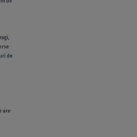
uni de
ragi,
verse
uri de
e are