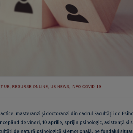
T UB
,
RESURSE ONLINE
,
UB NEWS
,
INFO COVID-19
actice, masteranzi și doctoranzi din cadrul Facultății de Psih
ncepând de vineri, 10 aprilie, sprijin psihologic, asistență și s
ltăți de natură psihologică și emoțională, pe fundalul situaț