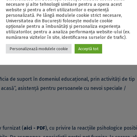
necesare și alte tehnologii similare pentru a opera acest
website și pentru a oferi utilizatorilor o experiență
personalizată. Pe lângă modulele cookie strict necesare,
Universitatea din București folosește module cookie
opționale pentru a îmbunătăți și personaliza experiența
criză
utilizatorilor, pentru a analiza performanța website-ului (ex.
numărarea vizitelor în site, identificarea surselor de trafic).
inat situațiilor de criză, care urmărește adresarea dificultăț
t apărea la unele persoane în această perioadă.
Personalizează modulele cookie
Acceptă tot
icia de suport în domeniul educațional, prin activități de tip
e acasă”, asistență pentru persoanele cu nevoi speciale /
 furnizat (
aici - PDF
), cu privire la reacțiile psihologice posibi