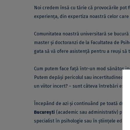
Noi credem însă cu tărie că provocările pot 
experiența, din expertiza noastră celor care
Comunitatea noastră universitară se bucură de
master și doctoranzi de la Facultatea de Psiho
gata să vă ofere asistență pentru a reuși să 
Cum putem face față într-un mod sănătos inc
Putem depăși pericolul sau incertitudinea p
un viitor incert? – sunt câteva întrebări esenț
Începând de azi și continuând pe toată durat
București
(academic sau administrativ)
poate
specialist în psihologie sau în științele educaț