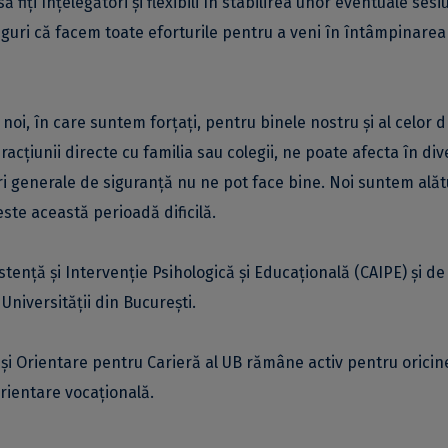
 fiți înțelegători și flexibili în stabilirea unor eventuale sesi
siguri că facem toate eforturile pentru a veni în întâmpinarea
noi, în care suntem forțați, pentru binele nostru și al celor d
teracțiunii directe cu familia sau colegii, ne poate afecta în di
tări generale de siguranță nu ne pot face bine. Noi suntem alăt
este această perioadă dificilă.
stență și Intervenție Psihologică și Educațională (CAIPE) și de
Universității din București.
 și Orientare pentru Carieră al UB rămâne activ pentru oricin
orientare vocațională.