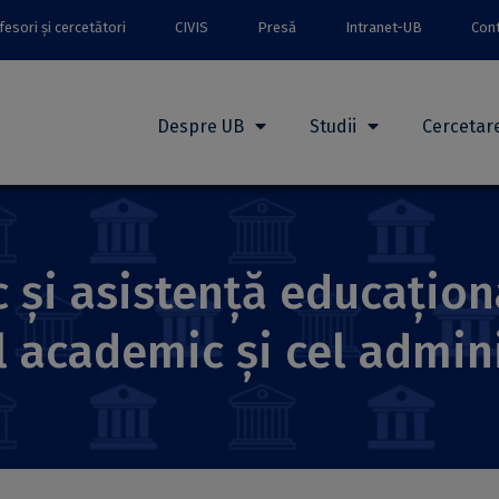
esori și cercetători
CIVIS
Presă
Intranet-UB
Con
Despre UB
Studii
Cercetar
c și asistență educațio
ul academic și cel admin