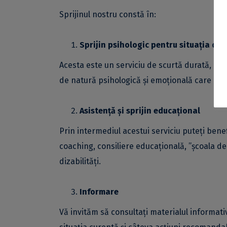
Sprijinul nostru constă în:
Sprijin psihologic pentru situația de 
Acesta este un serviciu de scurtă durată, dest
de natură psihologică și emoțională care po
Asistență și sprijin educațional
Prin intermediul acestui serviciu puteți benef
coaching, consiliere educațională, ”școala d
dizabilități.
Informare
Vă invităm să consultați materialul informativ