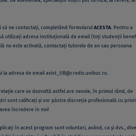
le. De asemenea, specialiștii noștri pot furniza, la cerere, al
ați să ne contactați, completând formularul
ACESTA
.
Pentru a
ă utilizați adresa instituțională de email (toți studenții benef
ală nu este activată, contactați tutorele de an sau persoana
 și la adresa de email asist_UB@credis.unibuc.ro.
 relație care se dezvoltă astfel are nevoie, în primul rând, de
ri sunt calificați și vor păstra discreția profesională cu privir
avea încredere în noi!
implicați în acest program sunt voluntari, având, ca și dvs., div