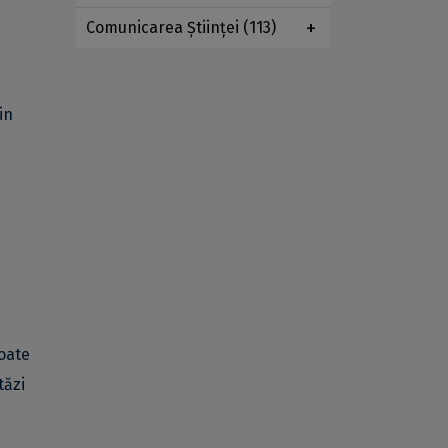
Comunicarea Ştiinţei
(113)
in
toate
tăzi