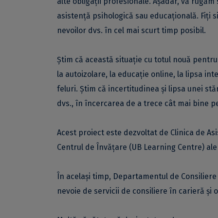
alte obligații profesionale. Așadar, vă rugăm să
asistență psihologică sau educațională. Fiți 
nevoilor dvs. în cel mai scurt timp posibil.
Știm că această situație cu totul nouă pentru 
la autoizolare, la educație online, la lipsa in
feluri. Știm că incertitudinea și lipsa unei s
dvs., în încercarea de a trece cât mai bine p
Acest proiect este dezvoltat de Clinica de Asi
Centrul de Învățare (UB Learning Centre) ale 
În același timp, Departamentul de Consiliere
nevoie de servicii de consiliere în carieră și 