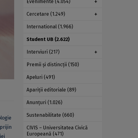
Evenimente
(4.054)
Cercetare
(1.249)
International
(1.966)
Student UB
(2.622)
Interviuri
(217)
Premii şi distincţii
(150)
Apeluri
(491)
Apariţii editoriale
(89)
Anunţuri
(1.026)
Sustenabilitate
(660)
ologie
prijin
CIVIS – Universitatea Civică
Europeană
(471)
iei