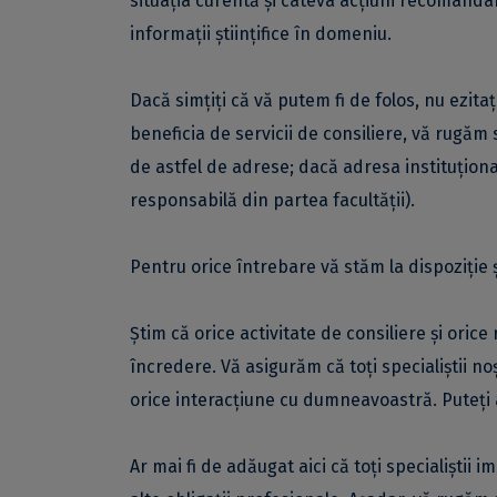
situația curentă și câteva acțiuni recomandabi
informații științifice în domeniu.
Dacă simțiți că vă putem fi de folos, nu ezit
beneficia de servicii de consiliere, vă rugăm s
de astfel de adrese; dacă adresa instituțion
responsabilă din partea facultății).
Pentru orice întrebare vă stăm la dispoziție
Știm că orice activitate de consiliere și orice
încredere. Vă asigurăm că toți specialiștii noșt
orice interacțiune cu dumneavoastră. Puteți 
Ar mai fi de adăugat aici că toți specialiștii 