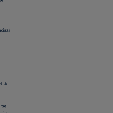
te
iciază
e la
erse