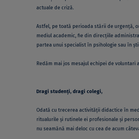
actuale de criză.
Astfel, pe toată perioada stării de urgență, or
mediul academic, fie din direcțiile administr
partea unui specialist în psihologie sau în ști
Redăm mai jos mesajul echipei de voluntari 
Dragi studenți, dragi colegi,
Odată cu trecerea activității didactice în medi
ritualurile și rutinele ei profesionale și per
nu seamănă mai deloc cu cea de acum câteva