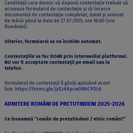
Candidații care doresc să depună contestație trebuie să
acceseze formularul de contestație și să încarce
documentul de contestație completat, datat și semnat
de mână până la data de 27.07.2025, ora 16:00 (ora
României).
Ulterior, formularul se va închide automat.
Contestațiile se fac DOAR prin intermediul platformei.
NU vor fi acceptate contestații pe email sau la
telefon.
Formularul de contestații îl găsiți apăsând acest
link:
https://forms.gle/jzEz6KpcwGW6CPDL6
ADMITERE ROMÂNI DE PRETUTINDENI 2025-2026
Ce înseamnă “rom
ân de pretutindeni / etnic român?”