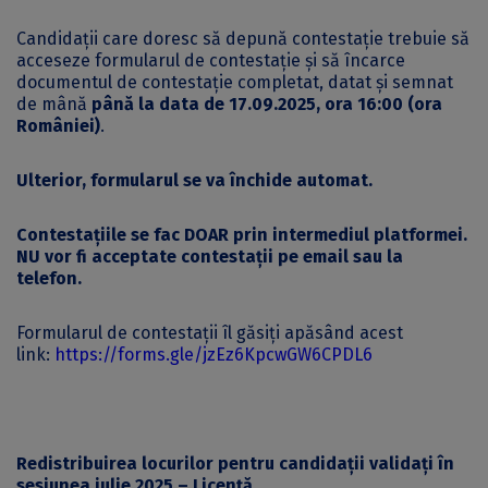
Candidații care doresc să depună contestație trebuie să
acceseze formularul de contestație și să încarce
documentul de contestație completat, datat și semnat
de mână
până la data de 17.09.2025, ora 16:00 (ora
României)
.
Ulterior, formularul se va închide automat.
Contestațiile se fac DOAR prin intermediul platformei.
NU vor fi acceptate contestații pe email sau la
telefon.
Formularul de contestații îl găsiți apăsând acest
link:
https://forms.gle/jzEz6KpcwGW6CPDL6
Redistribuirea locurilor pentru candidații validați în
sesiunea iulie 2025 – Licență