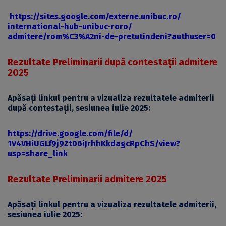
https://sites.google.
com/externe.unibuc.ro/
international-hub-unibuc-roro/
admitere/rom%C3%A2ni-de-
pretutindeni?authuser=0
Rezultate Preliminarii după contestații admitere
2025
Apăsați linkul pentru a vizualiza rezultatele admiterii
după contestații, sesiunea iulie 2025:
https://drive.google.
com/file/d/
1V4VHiUGLf9j9Zt06iJrhhKkdagcRp
ChS/view?
usp=share_link
Rezultate Preliminarii admitere 2025
Apăsați linkul pentru a vizualiza rezultatele admiterii,
sesiunea iulie 2025: