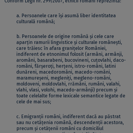
Conform Legii nr. 299/2007, etnicii români reprezintă:
a. Persoanele care își asumă liber identitatea
culturală română;
b. Persoanele de origine română și cele care
aparțin ramurii lingvistice și culturale românești,
care trăiesc în afara granițelor României,
indiferent de etnonimul folosit (armâni, armânji,
aromâni, basarabeni, bucovineni, cuţovlahi, daco-
români, fărşeroţi, herţeni, istro-români, latini
dunăreni, macedoromâni, macedo-români,
maramureşeni, megleniţi, megleno-români,
moldoveni, moldovlahi, rrămâni, rumâni, valahi,
vlahi, vlasi, volohi, macedo-armânji) precum și
toate celelalte forme lexicale semantice legate de
cele de mai sus;
c. Emigranții români, indiferent dacă au păstrat
sau nu cetățenia română, descendenții acestora,
precum și cetățenii români cu domiciliul