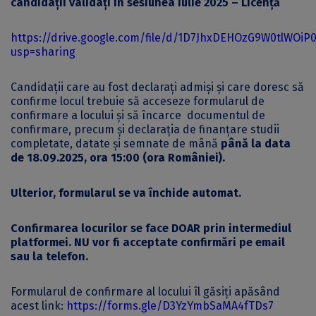
candidații validați în sesiunea iulie 2025 – Licență
https://drive.google.com/file/d/1D7JhxDEHOzG9W0tlWOi
usp=sharing
Candidații care au fost declarați admiși și care doresc să
confirme locul trebuie să acceseze formularul de
confirmare a locului și să încarce documentul de
confirmare, precum și declarația de finanțare studii
completate, datate și semnate de mână
până la data
de 18.09.2025, ora 15:00 (ora României).
Ulterior, formularul se va închide automat.
Confirmarea locurilor se face DOAR prin intermediul
platformei. NU vor fi acceptate confirmări pe email
sau la telefon.
Formularul de confirmare al locului îl găsiți apăsând
acest link:
https://forms.gle/D3YzYmbSaMA4fTDs7