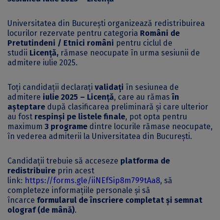
Universitatea din București organizează redistribuirea
locurilor rezervate pentru categoria
Români de
Pretutindeni / Etnici români
pentru ciclul de
studii
Licență,
rămase neocupate în urma sesiunii de
admitere iulie 2025.
Toți candidații declarați
validați
în sesiunea de
admitere
iulie 2025 – Licență
, care au rămas
în
așteptare
după clasificarea preliminară și care ulterior
au fost
respinși pe listele finale
, pot opta pentru
maximum
3 programe
dintre locurile rămase neocupate,
în vederea admiterii la Universitatea din București.
Candidații trebuie să acceseze
platforma de
redistribuire
prin acest
link:
https://forms.gle/iiNEfSip8m799tAa8
, să
completeze informațiile personale și să
încarce
formularul de înscriere completat și semnat
olograf (de mână)
.