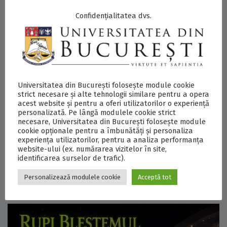
Confidențialitatea dvs.
Universitatea din București folosește module cookie
strict necesare și alte tehnologii similare pentru a opera
acest website și pentru a oferi utilizatorilor o experiență
personalizată. Pe lângă modulele cookie strict
necesare, Universitatea din București folosește module
cookie opționale pentru a îmbunătăți și personaliza
experiența utilizatorilor, pentru a analiza performanța
website-ului (ex. numărarea vizitelor în site,
identificarea surselor de trafic).
07/08/2026
Istoria restaurată. Vulturul și cei doi grifoni vor fi
Personalizează modulele cookie
Acceptă tot
reamplasați pe frontonul Palatului Universității din
București