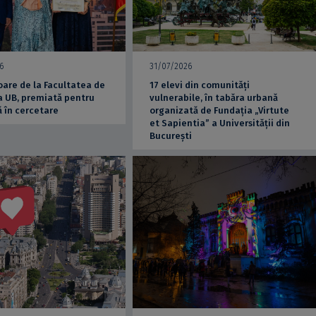
6
31/07/2026
are de la Facultatea de
17 elevi din comunități
a UB, premiată pentru
vulnerabile, în tabăra urbană
 în cercetare
organizată de Fundația „Virtute
et Sapientia” a Universității din
București