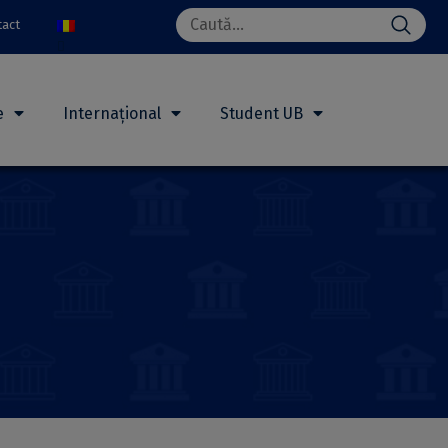
Search
tact
for:
e
Internațional
Student UB