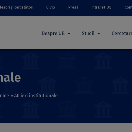
esori și cercetători
CIVIS
Presă
Intranet-UB
Con
Despre UB
Studii
Cercetar
onale
onale
»
Afilieri instituționale