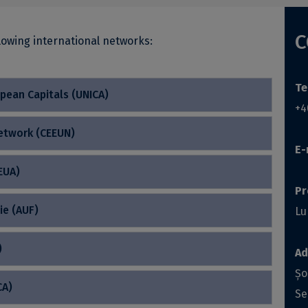
C
llowing international networks:
Te
opean Capitals (UNICA)
+4
Network (CEEUN)
E-
EUA)
Pr
ie (AUF)
Lu
)
Ad
Șo
CA)
Se