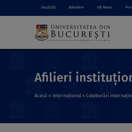
Facultăți
Admitere
UB News
Prof
Afilieri instituți
Acasă
»
Internațional
»
Colaborări internați