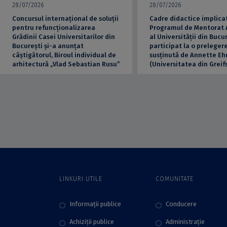
28/07/2026
28/07/2026
Concursul internațional de soluții
Cadre didactice implicat
pentru refuncționalizarea
Programul de Mentorat
Grădinii Casei Universitarilor din
al Universității din Bucu
București și-a anunțat
participat la o preleger
câștigătorul, Biroul individual de
susținută de Annette Eh
arhitectură „Vlad Sebastian Rusu”
(Universitatea din Greif
LINKURI UTILE
COMUNITATE
Informații publice
Conducere
Achiziții publice
Administraţie