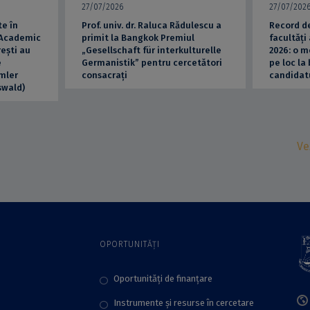
27/07/2026
27/07/202
e în
Prof. univ. dr. Raluca Rădulescu a
Record de
 Academic
primit la Bangkok Premiul
facultăți 
rești au
„Gesellschaft für interkulturelle
2026: o m
e
Germanistik” pentru cercetători
pe loc la 
mler
consacrați
candidatu
swald)
Ve
OPORTUNITĂȚI
Oportunități de finanțare
Instrumente și resurse în cercetare