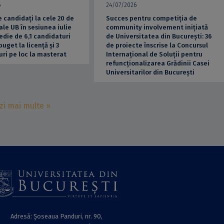
6
24/07/2026
 candidați la cele 20 de
Succes pentru competiția de
ale UB în sesiunea iulie
community involvement inițiată
edie de 6,1 candidaturi
de Universitatea din București: 36
buget la licență și 3
de proiecte înscrise la Concursul
ri pe loc la masterat
Internațional de Soluții pentru
refuncționalizarea Grădinii Casei
Universitarilor din București
zi mai multe »
Adresă: Șoseaua Panduri, nr. 90,