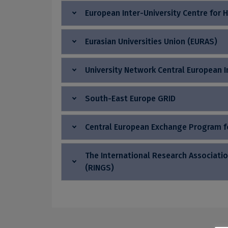
European Inter-University Centre for
Eurasian Universities Union (EURAS)
University Network Central European In
South-East Europe GRID
Central European Exchange Program fo
The International Research Associatio
(RINGS)