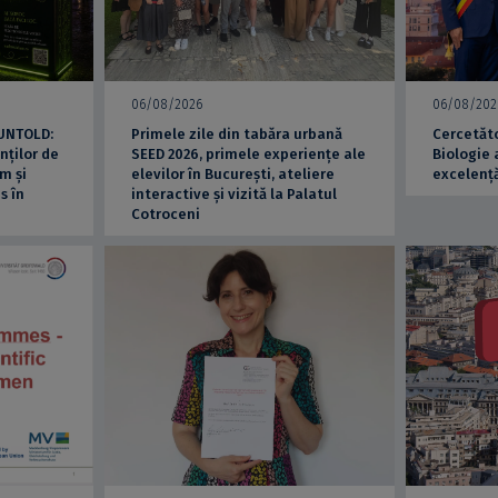
06/08/2026
06/08/202
 UNTOLD:
Primele zile din tabăra urbană
Cercetăto
nților de
SEED 2026, primele experiențe ale
Biologie 
m și
elevilor în București, ateliere
excelență
s în
interactive și vizită la Palatul
Cotroceni