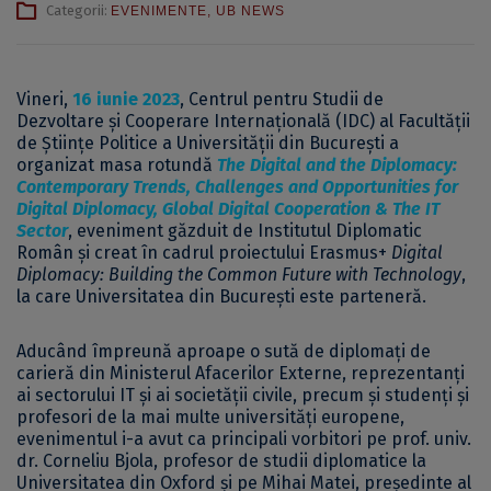
Categorii:
EVENIMENTE
,
UB NEWS
Vineri,
16 iunie 2023
,
Centrul pentru Studii de
Dezvoltare și Cooperare Internațională (IDC)
al Facultății
de Științe Politice a Universității din București a
organizat masa rotundă
The Digital and the Diplomacy:
Contemporary Trends, Challenges and Opportunities for
Digital Diplomacy, Global Digital Cooperation & The IT
Sector
, eveniment găzduit de Institutul Diplomatic
Român și creat în cadrul proiectului
Erasmus+
Digital
Diplomacy: Building the Common Future with Technology
,
la care Universitatea din București este parteneră.
Aducând împreună aproape o sută de diplomați de
carieră din Ministerul Afacerilor Externe, reprezentanți
ai sectorului IT și ai societății civile, precum și studenți și
profesori de la mai multe universități europene,
evenimentul i-a avut ca principali vorbitori pe prof. univ.
dr. Corneliu Bjola, profesor de studii diplomatice la
Universitatea din Oxford și pe Mihai Matei, președinte al