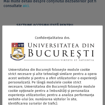
Mai multe detalii despre conținutul dezbaterilor pot fi
consultate
aici
.
SECŢIUNE ACCESIBILIZATĂ PENTRU
PERSOANELE CU DIZABILITĂŢI DE VEDERE
Confidențialitatea dvs.
Masa rotundă “The Digital and the Diplomacy:
Contemporary Trends, Challenges and Opportunities
for Digital Diplomacy, Global Digital Cooperation &
The IT Sector”, organizată de Centrul pentru Studii de
Dezvoltare și Cooperare Internațională al UB - DOCX
Universitatea din București folosește module cookie
strict necesare și alte tehnologii similare pentru a opera
Postări Asemănătoare:
acest website și pentru a oferi utilizatorilor o experiență
personalizată. Pe lângă modulele cookie strict
necesare, Universitatea din București folosește module
cookie opționale pentru a îmbunătăți și personaliza
experiența utilizatorilor, pentru a analiza performanța
website-ului (ex. numărarea vizitelor în site,
identificarea surselor de trafic).