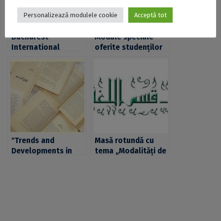
Personalizează modulele cookie
Acceptă tot
Bucharest
Module speciale
International
oferite studenților
Gastro-Diplomacy
Universității din
(BIG-D) Fest,
București,
organizat de
(co-)organizate de
Centrul pentru
Centrul pentru
Studii de Dezvoltare
Cooperare
și Cooperare
Internațională și
Internațională (IDC)
Studii de Dezvoltare
(IDC) al UB
"Trends and
Masă rotundă cu
Developments in
tema „Modalități de
Today's Arabic",
predare a limbii
conferință
arabe la nivel
internațională
universitar” la
organizată de
Centrul de Studii
Secția de Limba
Arabe
Arabă și Centrul de