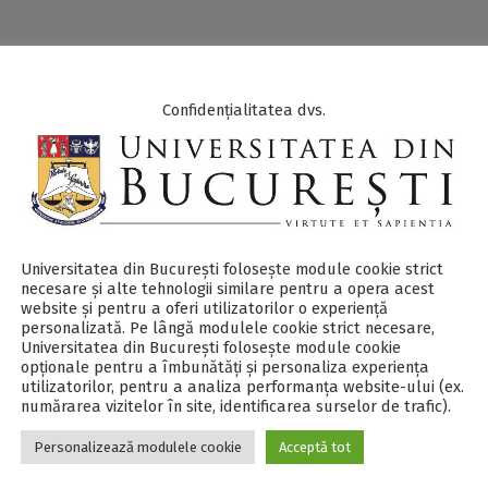
Confidențialitatea dvs.
 trăim în fața unor noi provocări, conducând, în funcție de ț
u diferite grade de izolare), accesul limitat la serviciile sanit
ne de lucru și comunicare, închiderea tuturor instituțiilor de
rmală și transformarea acestora în cursuri online etc. Numer
or și necesită o reflecție și analize serioase: necesitatea de
Universitatea din București folosește module cookie strict
e în noul context sanitar care presupune munca de acasă, înch
necesare și alte tehnologii similare pentru a opera acest
website și pentru a oferi utilizatorilor o experiență
nă în spațiile de trai, gestionarea educației școlare online a
personalizată. Pe lângă modulele cookie strict necesare,
Universitatea din București folosește module cookie
la mijloace de divertisment etc. În ceea ce privește transformă
opționale pentru a îmbunătăți și personaliza experiența
formării, prin reorganizarea în mediul online, la toate nivelu
utilizatorilor, pentru a analiza performanța website-ului (ex.
numărarea vizitelor în site, identificarea surselor de trafic).
t să studiem impactul asupra celor trei actori educaționali:
u loc în plan public și privat, în sfera comunicării și a relației
Personalizează modulele cookie
Acceptă tot
ă și familie, în condițiile „învățării pe ecran” și ale includeri