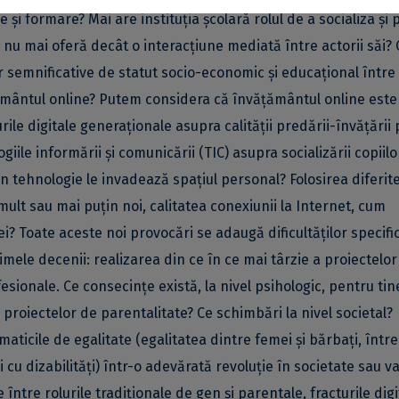
ie și formare? Mai are instituția școlară rolul de a socializa și 
re nu mai oferă decât o interacțiune mediată între actorii săi?
 semnificative de statut socio-economic și educațional între 
țământul online? Putem considera că învățământul online este
rile digitale generaționale asupra calității predării-învățării
ile informării și comunicării (TIC) asupra socializării copiilor
n tehnologie le invadează spațiul personal? Folosirea diferit
lt sau mai puțin noi, calitatea conexiunii la Internet, cum
i? Toate aceste noi provocări se adaugă dificultăților specifi
ltimele decenii: realizarea din ce în ce mai târzie a proiectelor
sionale. Ce consecințe există, la nivel psihologic, pentru tine
 proiectelor de parentalitate? Ce schimbări la nivel societal?
ticile de egalitate (egalitatea dintre femei și bărbați, între
 cu dizabilități) într-o adevărată revoluție în societate sau va
ntre rolurile tradiționale de gen și parentale, fracturile digi