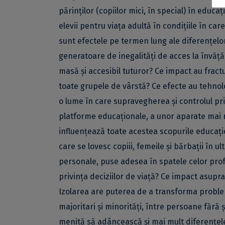
părinților (copiilor mici, în special) în educaț
elevii pentru viața adultă în condițiile în ca
sunt efectele pe termen lung ale diferențelor
generatoare de inegalități de acces la învă
masă și accesibil tuturor? Ce impact au fractu
toate grupele de vârstă? Ce efecte au tehnologi
o lume în care supravegherea și controlul pri
platforme educaționale, a unor aparate mai mu
influențează toate acestea scopurile educație
care se lovesc copiii, femeile și bărbații în u
personale, puse adesea în spatele celor profe
privința deciziilor de viață? Ce impact asupra
Izolarea are puterea de a transforma problema
majoritari și minorități, între persoane fără și
menită să adâncească și mai mult diferențele î