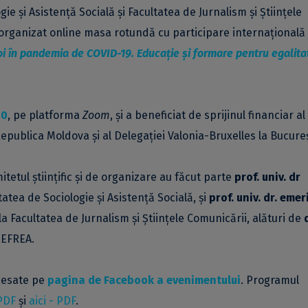
ie și Asistență Socială și Facultatea de Jurnalism și Științele
a organizat online masa rotundă cu participare internațională
oi în pandemia de COVID-19. Educație și formare pentru egalita
00
, pe platforma
Zoom
, și a beneficiat de sprijinul financiar al
publica Moldova și al Delegației Valonia-Bruxelles la Bucureș
itetul științific și de organizare au făcut parte
prof. univ. dr
tatea de Sociologie și Asistență Socială, și
prof. univ. dr. emer
la Facultatea de Jurnalism și Științele Comunicării, alături de
REFREA.
cesate pe
pagina de Facebook a evenimentului
. Programul
 PDF
și
aici - PDF
.