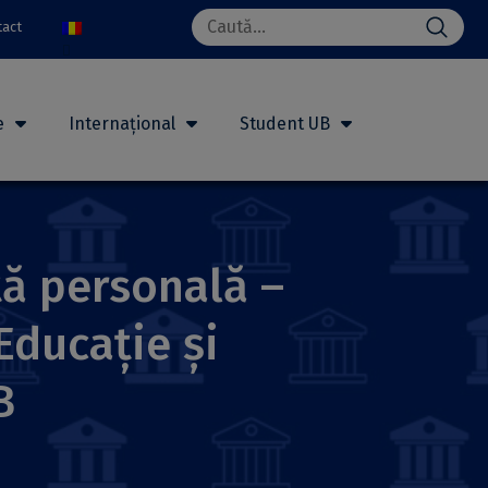
Search
tact
for:
e
Internațional
Student UB
ță personală –
Educație și
B