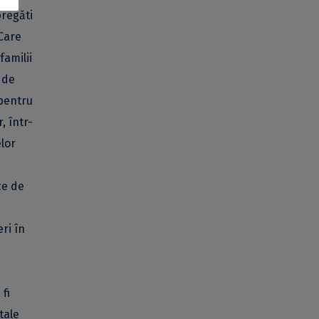
pregăti
 Care
familii
 de
 pentru
, într-
elor
ce de
ri în
 fi
tale