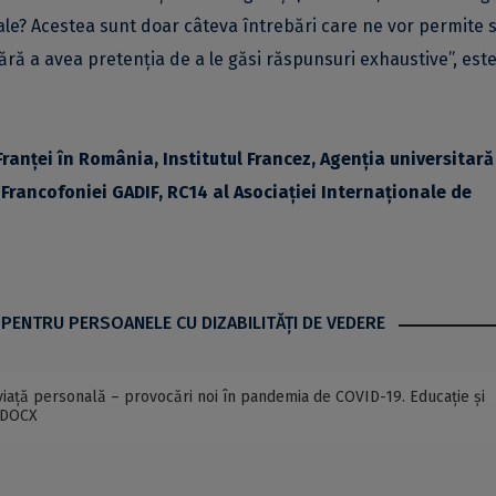
le? Acestea sunt doar câteva întrebări care ne vor permite 
ără a avea pretenția de a le găsi răspunsuri exhaustive”, est
anței în România, Institutul Francez, Agenția universitară
Francofoniei GADIF, RC14 al Asociației Internaționale de
 PENTRU PERSOANELE CU DIZABILITĂŢI DE VEDERE
viață personală – provocări noi în pandemia de COVID-19. Educație și
- DOCX