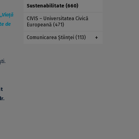
Sustenabilitate
(660)
„Viață
CIVIS – Universitatea Civică
te de
Europeană
(471)
Comunicarea Ştiinţei
(113)
ti.
it
dr.