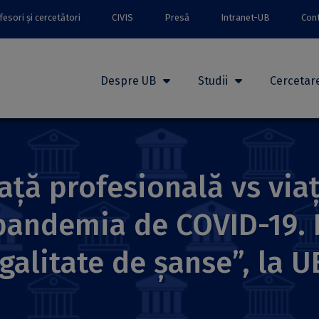
esori și cercetători
CIVIS
Presă
Intranet-UB
Con
Despre UB
Studii
Cercetar
ață profesională vs via
 pandemia de COVID-19. 
alitate de șanse”, la U