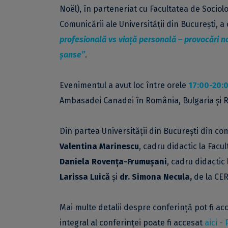
Noël), în parteneriat cu Facultatea de Sociolog
Comunicării ale Universității din București, 
profesională vs viață personală – provocări n
șanse”
.
Evenimentul a avut loc între orele
17:00-20:
Ambasadei Canadei în România, Bulgaria și Re
Din partea Universității din București din com
Valentina Marinescu
, cadru didactic la Facul
Daniela Rovența-Frumușani
, cadru didactic 
Larissa Luică
și
dr. Simona Necula,
de la CE
Mai multe detalii despre conferință pot fi ac
integral al conferinței poate fi accesat
aici -