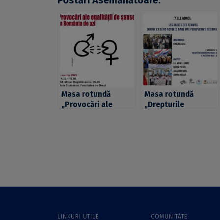
Postări Asemănătoare:
Masa rotundă
Masa rotundă
„Provocări ale
„Drepturile
egalității dintre
femeilor: mize și
femei și bărbați în
provocări actuale
România de azi” la
din perspectivă
UB
regională” la
Facultatea de
Științe Politice
LINKURI UTILE
COMUNITATE