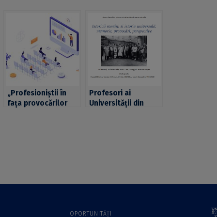
„Profesioniștii în
Profesori ai
fața provocărilor
Universității din
pandemiei – o
București vor
soluție: dezvoltarea
participa la masa
personală și
rotundă cu tema
profesională
„Istoricii români și
folosind tehnicile
istoria universală:
NLP” la UB
memorie, provocări,
perspective”
OPORTUNITĂȚI