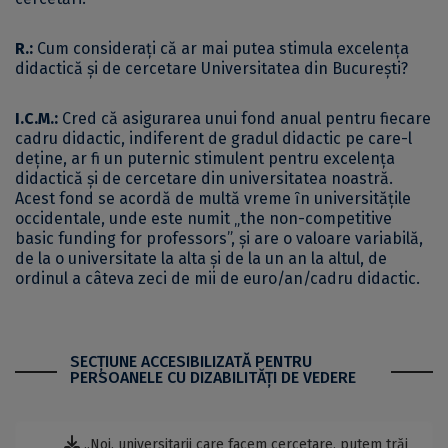
R.:
Cum considerați că ar mai putea stimula excelența
didactică și de cercetare Universitatea din București?
I.C.M.
:
Cred că asigurarea unui fond anual pentru fiecare
cadru didactic, indiferent de gradul didactic pe care-l
deţine, ar fi un puternic stimulent pentru excelența
didactică și de cercetare din universitatea noastră.
Acest fond se acordă de multă vreme ȋn universităţile
occidentale, unde este numit „the non-competitive
basic funding for professors”, şi are o valoare variabilă,
de la o universitate la alta şi de la un an la altul, de
ordinul a câteva zeci de mii de euro/an/cadru didactic.
SECŢIUNE ACCESIBILIZATĂ PENTRU
PERSOANELE CU DIZABILITĂŢI DE VEDERE
„Noi, universitarii care facem cercetare, putem trăi