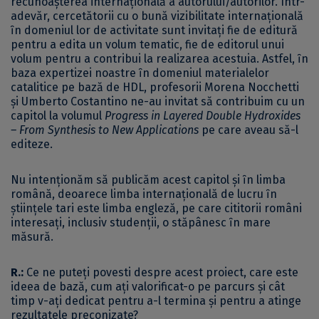
recunoaşterea internaţională a autorului/autorilor. Într-
adevăr, cercetătorii cu o bună vizibilitate internaţională
ȋn domeniul lor de activitate sunt invitaţi fie de editură
pentru a edita un volum tematic, fie de editorul unui
volum pentru a contribui la realizarea acestuia. Astfel, ȋn
baza expertizei noastre ȋn domeniul materialelor
catalitice pe bază de HDL, profesorii Morena Nocchetti
și Umberto Costantino ne-au invitat să contribuim cu un
capitol la volumul
Progress in Layered Double Hydroxides
– From Synthesis to New Applications
pe care aveau să-l
editeze.
Nu intenţionăm să publicăm acest capitol şi ȋn limba
română, deoarece limba internaţională de lucru ȋn
ştiinţele tari este limba engleză, pe care cititorii români
interesaţi, inclusiv studenţii, o stăpânesc ȋn mare
măsură.
R.:
Ce ne puteți povesti despre acest proiect, care este
ideea de bază, cum ați valorificat-o pe parcurs și cât
timp v-ați dedicat pentru a-l termina și pentru a atinge
rezultatele preconizate?