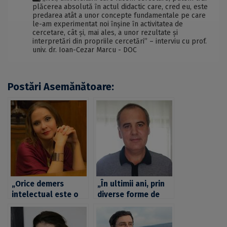
plăcerea absolută ȋn actul didactic care, cred eu, este
predarea atât a unor concepte fundamentale pe care
le-am experimentat noi ȋnşine ȋn activitatea de
cercetare, cât şi, mai ales, a unor rezultate şi
interpretări din propriile cercetări” – interviu cu prof.
univ. dr. Ioan-Cezar Marcu - DOC
Postări Asemănătoare:
„Orice demers
„În ultimii ani, prin
intelectual este o
diverse forme de
luptă cu ideile
premiere, UB a
primite de-a gata și
stimulat atât actul
doar astfel putem
didactic, cât și