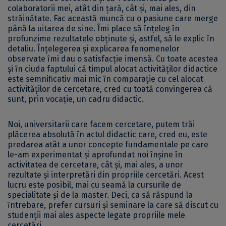
colaboratorii mei, atât din ţară, cât şi, mai ales, din
străinătate. Fac această muncă cu o pasiune care merge
până la uitarea de sine. Îmi place să ȋnţeleg ȋn
profunzime rezultatele obţinute şi, astfel, să le explic ȋn
detaliu. Înţelegerea şi explicarea fenomenelor
observate ȋmi dau o satisfacţie imensă. Cu toate acestea
şi ȋn ciuda faptului că timpul alocat activităţilor didactice
este semnificativ mai mic ȋn comparaţie cu cel alocat
activităţilor de cercetare, cred cu toată convingerea că
sunt, prin vocaţie, un cadru didactic.
Noi, universitarii care facem cercetare, putem trăi
plăcerea absolută ȋn actul didactic care, cred eu, este
predarea atât a unor concepte fundamentale pe care
le-am experimentat şi aprofundat noi ȋnşine ȋn
activitatea de cercetare, cât şi, mai ales, a unor
rezultate şi interpretări din propriile cercetări. Acest
lucru este posibil, mai cu seamă la cursurile de
specialitate şi de la master. Deci, ca să răspund la
ȋntrebare, prefer cursuri şi seminare la care să discut cu
studenţii mai ales aspecte legate propriile mele
cercetări.