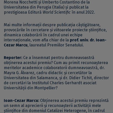
Morena Nocchetti și Umberto Costantino de la
Universitatea din Perugia (Italia) și publicat la
prestigioasa Editură
World Scientific
în anul 2022.
Mai multe informații despre publicația câștigătoare,
provocările în cercetare și viitoarele proiecte științifice,
dinamica colaborării în cadrul unei echipe
internaționale, vom afla chiar de la
prof. univ. dr. Ioan-
Cezar Marcu
, laureatul Premiilor Senatului.
Reporter:
Ce a însemnat pentru dumneavoastră
obținerea acestui premiu? Cum au primit recunoașterea
meritelor academice colaboratorii dumneavoastră, dr.
Mayra G. Álvarez, cadru didactic și cercetător la
Universitatea din Salamanca, și dr. Didier Tichit, director
de cercetări la Institutul Charles Gerhardt asociat
Universităţii din Montpellier?
Ioan-Cezar Marcu:
Obţinerea acestui premiu reprezintă
un semn al aprecierii şi recunoaşterii activităţii mele
ştiinţifice din domeniul Catalizei Heterogene, ȋn cadrul