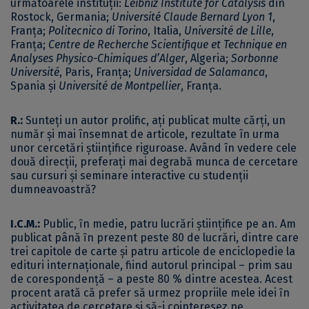
următoarele instituţii:
Leibniz Institute for Catalysis
din
Rostock, Germania;
Université Claude Bernard Lyon 1
,
Franţa;
Politecnico di Torino
, Italia,
Université de Lille
,
Franţa;
Centre de Recherche Scientifique et Technique en
Analyses Physico-Chimiques d’Alger
, Algeria;
Sorbonne
Université
, Paris, Franţa;
Universidad de Salamanca
,
Spania şi
Université de Montpellier
, Franţa.
R.:
Sunteți un autor prolific, ați publicat multe cărți, un
număr și mai însemnat de articole, rezultate în urma
unor cercetări științifice riguroase. Având în vedere cele
două direcții, preferați mai degrabă munca de cercetare
sau cursuri și seminare interactive cu studenții
dumneavoastră?
I.C.M.:
Public, ȋn medie, patru lucrări ştiinţifice pe an. Am
publicat până ȋn prezent peste 80 de lucrări, dintre care
trei capitole de carte şi patru articole de enciclopedie la
edituri internaţionale, fiind autorul principal – prim sau
de corespondenţă – a peste 80 % dintre acestea. Acest
procent arată că prefer să urmez propriile mele idei ȋn
activitatea de cercetare şi să-i cointeresez pe