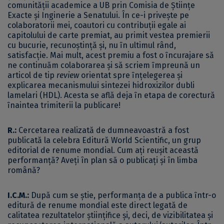
comunităţii academice a UB prin Comisia de Ştiinţe
Exacte şi Inginerie a Senatului. În ce-i priveș­te pe
colaboratorii mei, coautori cu contribuţii egale ai
capitolului de carte premiat, au primit vestea premierii
cu bucurie, recunoştinţă şi, nu ȋn ultimul rând,
satisfacţie. Mai mult, acest premiu a fost o ȋncurajare să
ne continuăm colaborarea şi să scriem ȋmpreună un
articol de tip
review
orientat spre ȋnţelegerea şi
explicarea mecanismului sintezei hidroxizilor dubli
lamelari (HDL). Acesta se află deja ȋn etapa de corectură
ȋnaintea trimiterii la publicare!
R.:
Cercetarea realizată de dumneavoastră a fost
publicată la celebra Editură World Scientific, un grup
editorial de renume mondial. Cum ați reușit această
performanță? Aveți în plan să o publicați și în limba
română?
I.C.M.:
După cum se ştie, performanţa de a publica ȋntr-o
editură de renume mondial este direct legată de
calitatea rezultatelor ştiinţifice şi, deci, de vizibilitatea şi