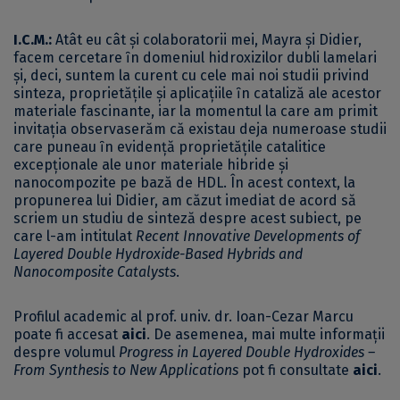
I.C.M.:
Atât eu cât şi colaboratorii mei, Mayra şi Didier,
facem cercetare ȋn domeniul hidroxizilor dubli lamelari
şi, deci, suntem la curent cu cele mai noi studii privind
sinteza, proprietăţile şi aplicaţiile ȋn cataliză ale acestor
materiale fascinante, iar la momentul la care am primit
invitaţia observaserăm că existau deja numeroase studii
care puneau ȋn evidenţă proprietăţile catalitice
excepţionale ale unor materiale hibride şi
nanocompozite pe bază de HDL. În acest context, la
propunerea lui Didier, am căzut imediat de acord să
scriem un studiu de sinteză despre acest subiect, pe
care l-am intitulat
Recent Innovative Developments of
Layered Double Hydroxide-Based Hybrids and
Nanocomposite Catalysts
.
Profilul academic al prof. univ. dr. Ioan-Cezar Marcu
poate fi accesat
aici
. De asemenea, mai multe informații
despre volumul
Progress in Layered Double Hydroxides –
From Synthesis to New Applications
pot fi consultate
aici
.