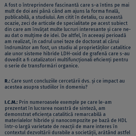
A fost o întreprindere fascinantă care s-a ȋntins pe mai
mult de doi ani până când am ajuns la forma finală,
publicabilă, a studiului. Am citit ȋn detaliu, cu această
ocazie, zeci de articole de specialitate pe acest subiect
din care am ȋnvăţat multe lucruri interesante şi care ne-
au dat o mulţime de idei. De altfel, ȋn aceeaşi perioadă
am realizat, ȋn cadrul unei teze de doctorat al cărui
ȋndrumător am fost, un studiu al proprietăţilor catalitice
ale unor sisteme hibride LDH-oxid de grafenă care s-au
dovedit a fi catalizatori multifuncționali eficienţi pentru
o serie de transformări organice.
R.:
Care sunt concluziile cercetării dvs. și ce impact au
acestea asupra studiilor în domeniu?
I.C.M.:
Prin numeroasele exemple pe care le-am
prezentat ȋn lucrarea noastră de sinteză, am
demonstrat eficienţa catalitică remarcabilă a
materialelor hibride şi nanocompozite pe bază de HDL
ȋntr-o largă varietate de reacţii de mare interes ȋn
contextul dezvoltării durabile a societăţii, arătând astfel