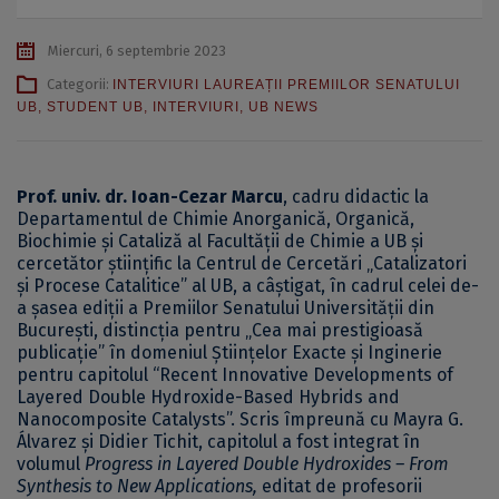
Miercuri, 6 septembrie 2023
Categorii:
INTERVIURI LAUREAȚII PREMIILOR SENATULUI
UB
,
STUDENT UB
,
INTERVIURI
,
UB NEWS
Prof. univ. dr. Ioan-Cezar Marcu
, cadru didactic la
Departamentul de Chimie Anorganică, Organică,
Biochimie şi Cataliză al Facultății de Chimie a UB și
cercetător știinţific la Centrul de Cercetări „Catalizatori
şi Procese Catalitice” al UB, a câștigat, în cadrul celei de-
a șasea ediții a Premiilor Senatului Universității din
București, distincția pentru „Cea mai prestigioasă
publicație” în domeniul Științelor Exacte și Inginerie
pentru capitolul “Recent Innovative Developments of
Layered Double Hydroxide-Based Hybrids and
Nanocomposite Catalysts”. Scris împreună cu Mayra G.
Álvarez și Didier Tichit, capitolul a fost integrat în
volumul
Progress in Layered Double Hydroxides – From
Synthesis to New Applications
,
editat de profesorii