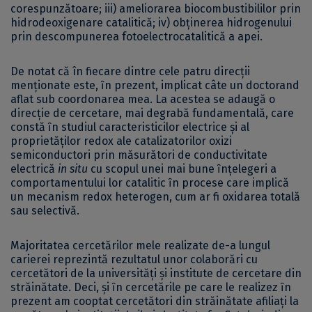
corespunzătoare; iii) ameliorarea biocombustibililor prin
hidrodeoxigenare catalitică; iv) obţinerea hidrogenului
prin descompunerea fotoelectrocatalitică a apei.
De notat că în fiecare dintre cele patru direcţii
menţionate este, ȋn prezent, implicat câte un doctorand
aflat sub coordonarea mea. La acestea se adaugă o
direcţie de cercetare, mai degrabă fundamentală, care
constă ȋn studiul caracteristicilor electrice şi al
proprietăţilor redox ale catalizatorilor oxizi
semiconductori prin măsurători de conductivitate
electrică
in situ
cu scopul unei mai bune ȋnţelegeri a
comportamentului lor catalitic ȋn procese care implică
un mecanism redox heterogen, cum ar fi oxidarea totală
sau selectivă.
Majoritatea cercetărilor mele realizate de-a lungul
carierei reprezintă rezultatul unor colaborări cu
cercetători de la universităţi şi institute de cercetare din
străinătate. Deci, şi ȋn cercetările pe care le realizez ȋn
prezent am cooptat cercetători din străinătate afiliaţi la