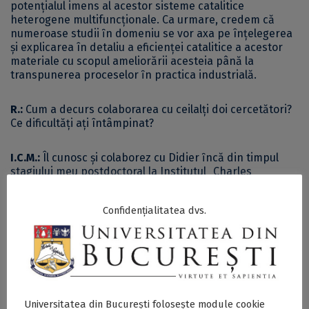
potenţialul imens al acestor sisteme catalitice
heterogene multifuncţionale. Ca urmare, credem că
numeroase studii ȋn domeniu se vor axa pe înțelegerea
şi explicarea în detaliu a eficienței catalitice a acestor
materiale cu scopul ameliorării acesteia până la
transpunerea proceselor ȋn practica industrială.
R.:
Cum a decurs colaborarea cu ceilalți doi cercetători?
Ce dificultăți ați întâmpinat?
I.C.M.:
Îl cunosc şi colaborez cu Didier ȋncă din timpul
stagiului meu postdoctoral la Institutul „Charles
Gerhardt” din Montpellier în anul universitar 2006-2007,
având până ȋn prezent 12 publicaţii comune, la două
Confidențialitatea dvs.
dintre acestea fiind coautor şi Mayra. În acest context,
colaborarea noastră pentru scrierea acestui capitol de
carte a fost excelentă, cu multiple şedinţe de lucru
online, cu discuţii constructive, cu schimb de idei şi
articole ştiinţifice şi, spre final, cu lectura critică a
textelor redactate de ceilalţi doi coautori. Fără a
ȋntâmpina vreo dificultate, a fost, pentru toţi trei, o
Universitatea din București folosește module cookie