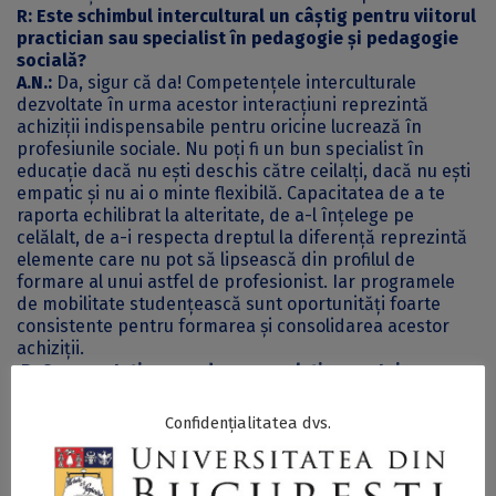
R: Este schimbul intercultural un câștig pentru viitorul
practician sau specialist în pedagogie și pedagogie
socială?
A.N.:
Da, sigur că da! Competențele interculturale
dezvoltate în urma acestor interacțiuni reprezintă
achiziții indispensabile pentru oricine lucrează în
profesiunile sociale. Nu poți fi un bun specialist în
educație dacă nu ești deschis către ceilalți, dacă nu ești
empatic și nu ai o minte flexibilă. Capacitatea de a te
raporta echilibrat la alteritate, de a-l înțelege pe
celălalt, de a-i respecta dreptul la diferență reprezintă
elemente care nu pot să lipsească din profilul de
formare al unui astfel de profesionist. Iar programele
de mobilitate studențească sunt oportunități foarte
consistente pentru formarea și consolidarea acestor
achiziții.
R: Ce ne puteți spune despre evoluția acestui
program, de la înființarea lui până în prezent? Ce
considerați că ar putea fi îmbunătățit sau adăugat
Confidențialitatea dvs.
acestui program pentru a-l face mai performant?
A.N.:
Succesul programului este real, dovedit și
consolidat în timp. Șase generații de studenți români și