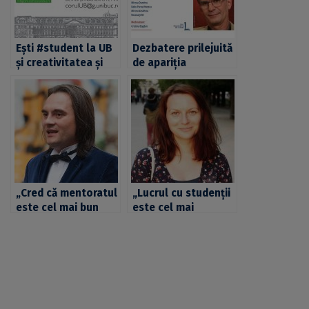
Ești #student la UB
Dezbatere prilejuită
și creativitatea și
de apariția
talentul muzical
volumului
sunt superputerile
„Învățătura de
tale? Compune
minte. Eseuri despre
versurile imnului
educație”, semnat
Universității din
de prof. univ. dr.
București și poți
Liviu Papadima
câștiga o bursă de
1.200 de lei
„Cred că mentoratul
„Lucrul cu studenții
este cel mai bun
este cel mai
mod de a face
îmbucurător, căci
educație”– interviu
este minunat să le
cu cercetătorul
poți împărtăși din
Alexandru Nicolae,
cunoștințele și
cadru didactic la
experiența ta și să-i
Facultatea de Litere
vezi cum evoluează
a UB
și cum își găsesc