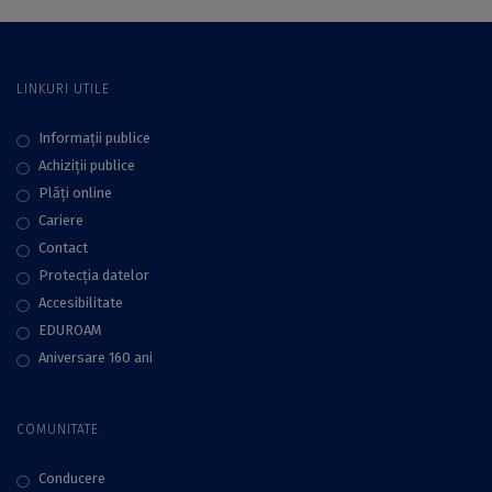
drumul în viață” –
interviu cu lect.
univ. dr. Irina
LINKURI UTILE
Nastasă-Matei
Informații publice
Achiziții publice
Plăţi online
Cariere
Contact
Protecţia datelor
Accesibilitate
EDUROAM
Aniversare 160 ani
COMUNITATE
Conducere