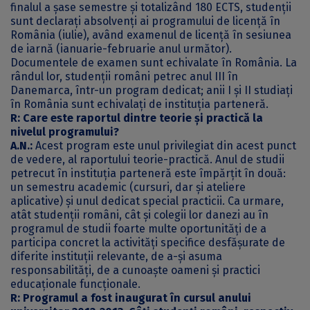
finalul a șase semestre și totalizând 180 ECTS, studenții
sunt declarați absolvenți ai programului de licență în
România (iulie), având examenul de licență în sesiunea
de iarnă (ianuarie-februarie anul următor).
Documentele de examen sunt echivalate în România. La
rândul lor, studenții români petrec anul III în
Danemarca, într-un program dedicat; anii I și II studiați
în România sunt echivalați de instituția parteneră.
R: Care este raportul dintre teorie și practică la
nivelul programului?
A.N.:
Acest program este unul privilegiat din acest punct
de vedere, al raportului teorie-practică. Anul de studii
petrecut în instituția parteneră este împărțit în două:
un semestru academic (cursuri, dar și ateliere
aplicative) și unul dedicat special practicii. Ca urmare,
atât studenții români, cât și colegii lor danezi au în
programul de studii foarte multe oportunități de a
participa concret la activități specifice desfășurate de
diferite instituții relevante, de a-și asuma
responsabilități, de a cunoaște oameni și practici
educaționale funcționale.
R: Programul a fost inaugurat în cursul anului