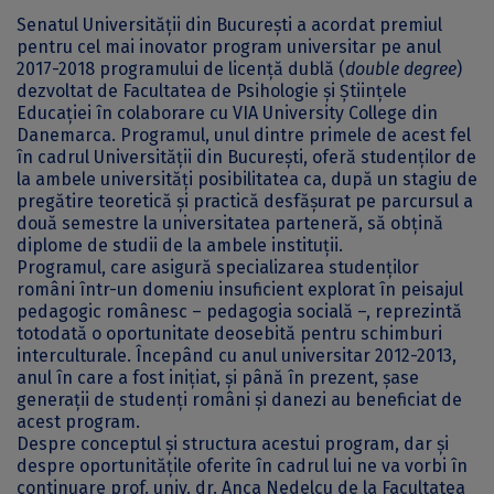
Senatul Universității din București a acordat premiul
pentru cel mai inovator program universitar pe anul
2017-2018 programului de licență dublă (
double degree
)
dezvoltat de Facultatea de Psihologie și Științele
Educației în colaborare cu VIA University College din
Danemarca. Programul, unul dintre primele de acest fel
în cadrul Universității din București, oferă studenților de
la ambele universități posibilitatea ca, după un stagiu de
pregătire teoretică și practică desfășurat pe parcursul a
două semestre la universitatea parteneră, să obțină
diplome de studii de la ambele instituții.
Programul, care asigură specializarea studenților
români într-un domeniu insuficient explorat în peisajul
pedagogic românesc – pedagogia socială –, reprezintă
totodată o oportunitate deosebită pentru schimburi
interculturale. Începând cu anul universitar 2012-2013,
anul în care a fost inițiat, și până în prezent, șase
generații de studenți români și danezi au beneficiat de
acest program.
Despre conceptul și structura acestui program, dar și
despre oportunitățile oferite în cadrul lui ne va vorbi în
continuare prof. univ. dr. Anca Nedelcu de la Facultatea