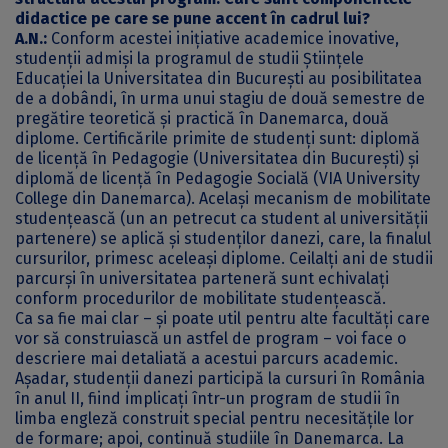
didactice pe care se pune accent în cadrul lui?
A.N.:
Conform acestei inițiative academice inovative,
studenții admiși la programul de studii Științele
Educației la Universitatea din București au posibilitatea
de a dobândi, în urma unui stagiu de două semestre de
pregătire teoretică și practică în Danemarca, două
diplome. Certificările primite de studenți sunt: diplomă
de licență în Pedagogie (Universitatea din București) și
diplomă de licență în Pedagogie Socială (VIA University
College din Danemarca). Același mecanism de mobilitate
studențească (un an petrecut ca student al universității
partenere) se aplică și studenților danezi, care, la finalul
cursurilor, primesc aceleași diplome. Ceilalți ani de studii
parcurși în universitatea parteneră sunt echivalați
conform procedurilor de mobilitate studențească.
Ca sa fie mai clar – și poate util pentru alte facultăți care
vor să construiască un astfel de program – voi face o
descriere mai detaliată a acestui parcurs academic.
Așadar, studenții danezi participă la cursuri în România
în anul II, fiind implicați într-un program de studii în
limba engleză construit special pentru necesitățile lor
de formare; apoi, continuă studiile în Danemarca. La