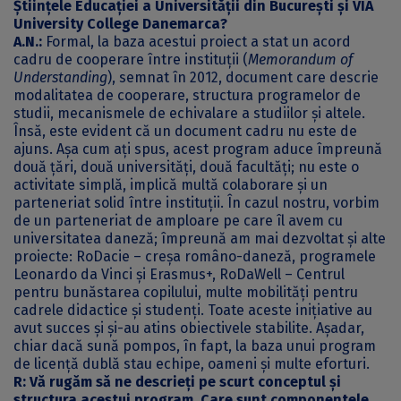
Științele Educației a Universității din București și VIA
University College Danemarca?
A.N.:
Formal, la baza acestui proiect a stat un acord
cadru de cooperare între instituții (
Memorandum of
Understanding
), semnat în 2012, document care descrie
modalitatea de cooperare, structura programelor de
studii, mecanismele de echivalare a studiilor și altele.
Însă, este evident că un document cadru nu este de
ajuns. Așa cum ați spus, acest program aduce împreună
două țări, două universități, două facultăți; nu este o
activitate simplă, implică multă colaborare și un
parteneriat solid între instituții. În cazul nostru, vorbim
de un parteneriat de amploare pe care îl avem cu
universitatea daneză; împreună am mai dezvoltat și alte
proiecte: RoDacie – creșa româno-daneză, programele
Leonardo da Vinci și Erasmus+, RoDaWell – Centrul
pentru bunăstarea copilului, multe mobilități pentru
cadrele didactice și studenți. Toate aceste inițiative au
avut succes și și-au atins obiectivele stabilite. Așadar,
chiar dacă sună pompos, în fapt, la baza unui program
de licență dublă stau echipe, oameni și multe eforturi.
R: Vă rugăm să ne descrieți pe scurt conceptul și
structura acestui program. Care sunt componentele