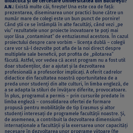
didactică și de cercetare Universitatea din București?
A.N.:
Există multe căi, firește! Una este cea de față:
prezentarea, diseminarea unor practici bune către un
număr mare de colegi este un bun punct de pornire!
Când știi ce se întâmplă în alte facultăți, când vezi „pe
viu” rezultatele unor proiecte inovatoare te poți mai
ușor lăsa „contaminat” de entuziasmul acestora. În cazul
proiectului despre care vorbim – licența dublă – colegii
care vor să-l dezvolte pot afla de la noi direct despre
multiplele sale beneficii, pot profita de „pilotarea”
făcută. Astfel, vor vedea că acest program nu a fost util
doar studenților, dar a ajutat și la dezvoltarea
profesională a profesorilor implicați. A oferit cadrelor
didactice din facultatea noastră oportunitatea de a
preda unor studenți din alte culturi, în limba engleză, de
a se adapta la stiluri de învățare diferite, provocatoare.
În plus, programul a permis – prin cursurile predate în
limba engleză – consolidarea ofertei de formare
propusă pentru mobilitățile de tip Erasmus și altor
studenți interesați de programele facultății noastre. Și,
de asemenea, a contribuit la dezvoltarea dimensiunii
internaționale a facultății și la exersarea unor capacități
necesare în dezvoltarea unor programe viitoare (fie