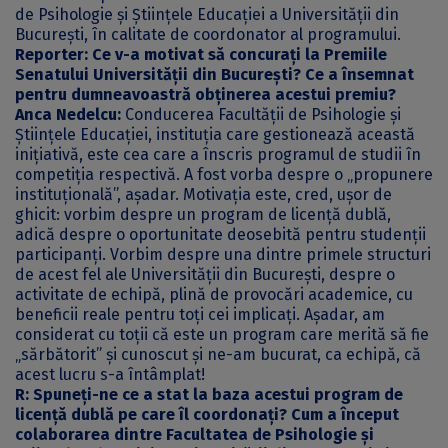
de Psihologie și Științele Educației a Universității din
București, în calitate de coordonator al programului.
Reporter: Ce v-a motivat să concurați la Premiile
Senatului Universității din București? Ce a însemnat
pentru dumneavoastră obținerea acestui premiu?
Anca Nedelcu:
Conducerea Facultății de Psihologie și
Științele Educației, instituția care gestionează această
inițiativă, este cea care a înscris programul de studii în
competiția respectivă. A fost vorba despre o „propunere
instituțională”, așadar. Motivația este, cred, ușor de
ghicit: vorbim despre un program de licență dublă,
adică despre o oportunitate deosebită pentru studenții
participanți. Vorbim despre una dintre primele structuri
de acest fel ale Universității din București, despre o
activitate de echipă, plină de provocări academice, cu
beneficii reale pentru toți cei implicați. Așadar, am
considerat cu toții că este un program care merită să fie
„sărbătorit” și cunoscut și ne-am bucurat, ca echipă, că
acest lucru s-a întâmplat!
R: Spuneți-ne ce a stat la baza acestui program de
licență dublă pe care îl coordonați? Cum a început
colaborarea dintre Facultatea de Psihologie și