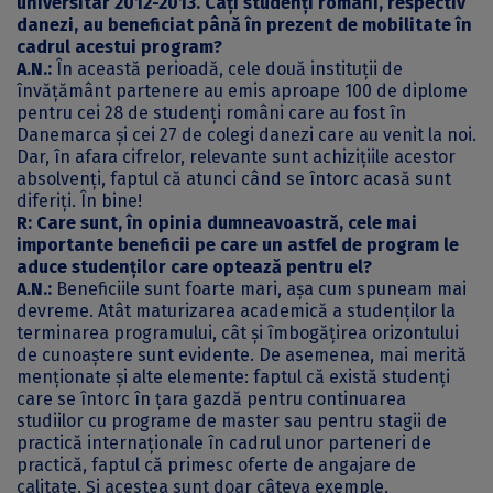
universitar 2012-2013. Câți studenți români, respectiv
danezi, au beneficiat până în prezent de mobilitate în
cadrul acestui program?
A.N.:
În această perioadă, cele două instituții de
învățământ partenere au emis aproape 100 de diplome
pentru cei 28 de studenți români care au fost în
Danemarca și cei 27 de colegi danezi care au venit la noi.
Dar, în afara cifrelor, relevante sunt achizițiile acestor
absolvenți, faptul că atunci când se întorc acasă sunt
diferiți. În bine!
R: Care sunt, în opinia dumneavoastră, cele mai
importante beneficii pe care un astfel de program le
aduce studenților care optează pentru el?
A.N.:
Beneficiile sunt foarte mari, așa cum spuneam mai
devreme. Atât maturizarea academică a studenților la
terminarea programului, cât și îmbogățirea orizontului
de cunoaștere sunt evidente. De asemenea, mai merită
menționate și alte elemente: faptul că există studenți
care se întorc în țara gazdă pentru continuarea
studiilor cu programe de master sau pentru stagii de
practică internaționale în cadrul unor parteneri de
practică, faptul că primesc oferte de angajare de
calitate. Și acestea sunt doar câteva exemple.