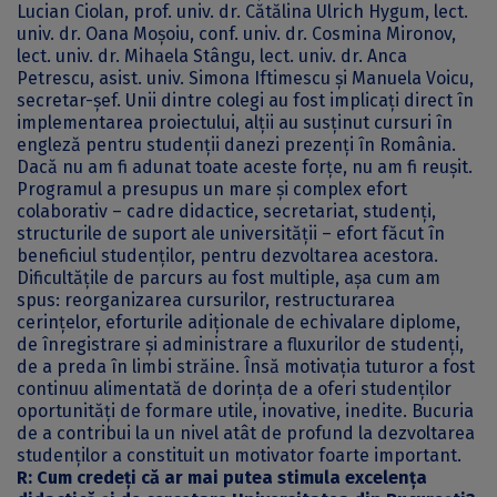
Lucian Ciolan, prof. univ. dr. Cătălina Ulrich Hygum, lect.
univ. dr. Oana Moșoiu, conf. univ. dr. Cosmina Mironov,
lect. univ. dr. Mihaela Stângu, lect. univ. dr. Anca
Petrescu, asist. univ. Simona Iftimescu și Manuela Voicu,
secretar-șef. Unii dintre colegi au fost implicați direct în
implementarea proiectului, alții au susținut cursuri în
engleză pentru studenții danezi prezenți în România.
Dacă nu am fi adunat toate aceste forțe, nu am fi reușit.
Programul a presupus un mare și complex efort
colaborativ – cadre didactice, secretariat, studenți,
structurile de suport ale universității – efort făcut în
beneficiul studenților, pentru dezvoltarea acestora.
Dificultățile de parcurs au fost multiple, așa cum am
spus: reorganizarea cursurilor, restructurarea
cerințelor, eforturile adiționale de echivalare diplome,
de înregistrare și administrare a fluxurilor de studenți,
de a preda în limbi străine. Însă motivația tuturor a fost
continuu alimentată de dorința de a oferi studenților
oportunități de formare utile, inovative, inedite. Bucuria
de a contribui la un nivel atât de profund la dezvoltarea
studenților a constituit un motivator foarte important.
R: Cum credeți că ar mai putea stimula excelența