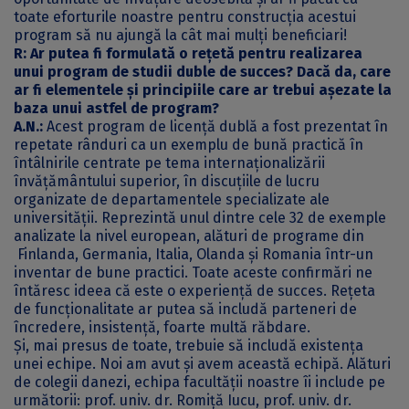
toate eforturile noastre pentru construcția acestui
program să nu ajungă la cât mai mulți beneficiari!
R: Ar putea fi formulată o rețetă pentru realizarea
unui program de studii duble de succes? Dacă da, care
ar fi elementele și principiile care ar trebui așezate la
baza unui astfel de program?
A.N.:
Acest program de licență dublă a fost prezentat în
repetate rânduri ca un exemplu de bună practică în
întâlnirile centrate pe tema internaționalizării
învățământului superior, în discuțiile de lucru
organizate de departamentele specializate ale
universității. Reprezintă unul dintre cele 32 de exemple
analizate la nivel european, alături de programe din
Finlanda, Germania, Italia, Olanda și Romania într-un
inventar de bune practici. Toate aceste confirmări ne
întăresc ideea că este o experiență de succes. Rețeta
de funcționalitate ar putea să includă parteneri de
încredere, insistență, foarte multă răbdare.
Și, mai presus de toate, trebuie să includă existența
unei echipe. Noi am avut și avem această echipă. Alături
de colegii danezi, echipa facultății noastre îi include pe
următorii: prof. univ. dr. Romiță Iucu, prof. univ. dr.