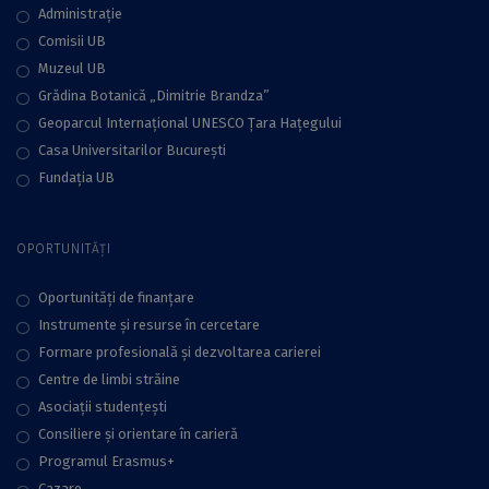
Administraţie
Comisii UB
Muzeul UB
Grădina Botanică „Dimitrie Brandza”
Geoparcul Internațional UNESCO Țara Hațegului
Casa Universitarilor București
Fundaţia UB
OPORTUNITĂȚI
Oportunități de finanțare
Instrumente și resurse în cercetare
Formare profesională și dezvoltarea carierei
Centre de limbi străine
Asociații studențești
Consiliere şi orientare în carieră
Programul Erasmus+
Cazare