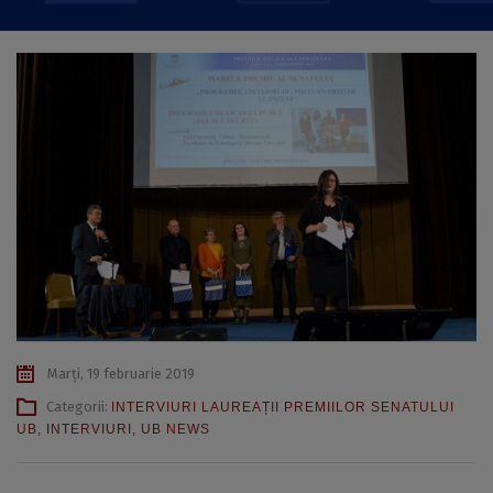
Marți, 19 februarie 2019
Categorii:
INTERVIURI LAUREAȚII PREMIILOR SENATULUI
UB
,
INTERVIURI
,
UB NEWS