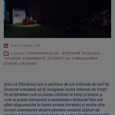
Marți, 5 martie 2019
Categorii:
CONFERINȚELE UB - ȘTIINȚA PE ÎNȚELESUL
TUTUROR
,
EVENIMENTE
,
STUDENT UB
,
COMUNICAREA
ŞTIINŢEI
,
UB NEWS
Știai că Pământul are o vechime de 4,6 miliarde de ani? Ai
încercat vreodată să îți imaginezi acest interval de timp?
Te-ai întrebat cum ai putea călători în timp și spațiu și
cum ai putea interpreta o asemenea călătorie? Noi am
aflat răspunsurile la toate aceste întrebări și multe alte
lucruri interesante despre planeta noastră alături de