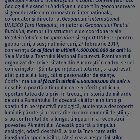
geologul Alexandru Andrășanu în cadrul Conferințelor UB.
Geologul Alexandru Andrășanu, expert în geoconservare
și geoeducație cu recunoaștere internațională,
cofondator și director al
Geoparcului Internațional
UNESCO Țara Hațegului,
inițiator al
Geoparcului Ținutul
Buzăului
, membru în structurile de coordonare ale
Rețelei Globale a Geoparcurilor
și expert UNESCO pentru
geoparcuri, a susținut miercuri, 27 februarie 2019,
conferința
Ce ai făcut în ultimii 4.600.000.000 de ani?
la
Sala Media a Teatrului Național București. Evenimentul,
organizat de Universitatea din București în cadrul seriei
conferințelor „Știința pe înțelesul tuturor”, s-a adresat
atât publicului larg, cât și pasionaților de științe.
Conferința
Ce ai făcut în ultimii 4.600.000.000 de ani?
a
deschis o poartă a timpului care a oferit publicului
oportunitatea de a privi în trecut, în istoria de miliarde
de ani a Pâmântului. În această călătorie în timp și
spațiu din perspectivă geologică, audiența a descoperit
lumi dispărute și provocările cu care oamenii de știință
s-au confruntat de-a lungul timpului în a reconstrui
povestea Pământului. Această poartă a timpului
geologic, odată deschisă, a pus la încercare atât
imaginația specialiștilor, cât și cea a nespecialiștilor.