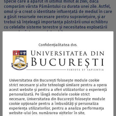
specie care a apărut în ultimul minut al zilei, dacă
comparăm vârsta Pământului cu durata unei zile. Astfel,
omul și-a creat o identitate influențată de mediul în care
a găsit resursele necesare pentru supraviețuire, și ar
trebui să înțeleagă importanța păstrării unui echilibru
cu celelalte sisteme terestre și necesitatea exploatării
resurselor într-un mod durabil.
În cadrul conferinței, geologul Alexandru Andrășanu ne-
a oferit oportunitatea de a descoperi informații
Confidențialitatea dvs.
interesante despre planeta noastră, ne-a trezit
imaginația și ne-a demonstrat faptul că geologia este o
știință complexă și fascinantă, care ne oferă numeroase
instrumente pentru a înțelege mai multe despre
Pământ și despre noi.
Accesul la eveniment a fost gratuit în limita locurilor
disponibile.
Universitatea din București folosește module cookie
strict necesare și alte tehnologii similare pentru a opera
acest website și pentru a oferi utilizatorilor o experiență
Postări Asemănătoare:
personalizată. Pe lângă modulele cookie strict
necesare, Universitatea din București folosește module
cookie opționale pentru a îmbunătăți și personaliza
experiența utilizatorilor, pentru a analiza performanța
website-ului (ex. numărarea vizitelor în site,