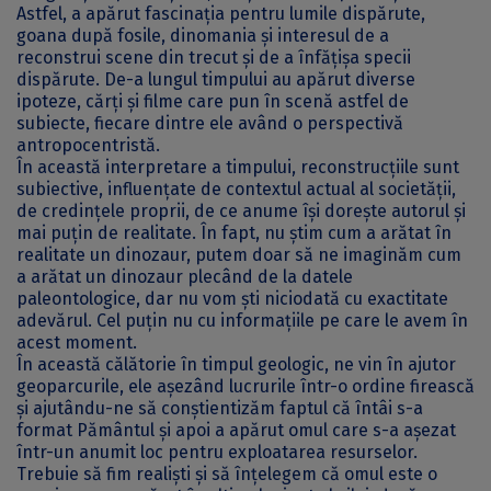
Astfel, a apărut fascinația pentru lumile dispărute,
goana după fosile, dinomania și interesul de a
reconstrui scene din trecut și de a înfățișa specii
dispărute. De-a lungul timpului au apărut diverse
ipoteze, cărți și filme care pun în scenă astfel de
subiecte, fiecare dintre ele având o perspectivă
antropocentristă.
În această interpretare a timpului, reconstrucțiile sunt
subiective, influențate de contextul actual al societății,
de credințele proprii, de ce anume își dorește autorul și
mai puțin de realitate. În fapt, nu știm cum a arătat în
realitate un dinozaur, putem doar să ne imaginăm cum
a arătat un dinozaur plecând de la datele
paleontologice, dar nu vom ști niciodată cu exactitate
adevărul. Cel puțin nu cu informațiile pe care le avem în
acest moment.
În această călătorie în timpul geologic, ne vin în ajutor
geoparcurile, ele așezând lucrurile într-o ordine firească
și ajutându-ne să conștientizăm faptul că întâi s-a
format Pământul și apoi a apărut omul care s-a așezat
într-un anumit loc pentru exploatarea resurselor.
Trebuie să fim realiști și să înțelegem că omul este o