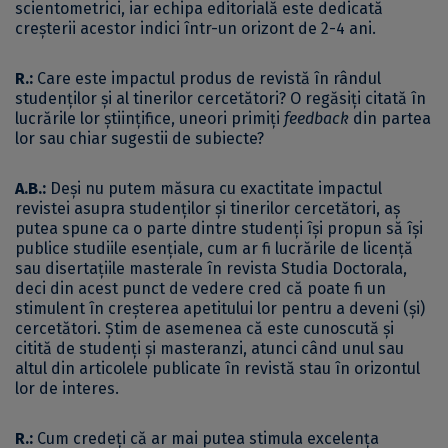
scientometrici, iar echipa editorială este dedicată
creșterii acestor indici într-un orizont de 2-4 ani.
R.:
Care este impactul produs de revistă în rândul
studenților și al tinerilor cercetători? O regăsiți citată în
lucrările lor științifice, uneori primiți
feedback
din partea
lor sau chiar sugestii de subiecte?
A.B.:
Deși nu putem măsura cu exactitate impactul
revistei asupra studenților și tinerilor cercetători, aș
putea spune ca o parte dintre studenți își propun să își
publice studiile esențiale, cum ar fi lucrările de licență
sau disertațiile masterale în revista Studia Doctorala,
deci din acest punct de vedere cred că poate fi un
stimulent în creșterea apetitului lor pentru a deveni (și)
cercetători. Știm de asemenea că este cunoscută și
citită de studenți și masteranzi, atunci când unul sau
altul din articolele publicate în revistă stau în orizontul
lor de interes.
R.:
Cum credeți că ar mai putea stimula excelența