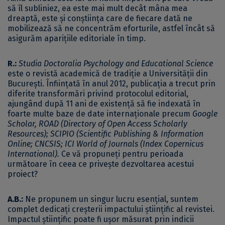
să îl subliniez, ea este mai mult decât mâna mea
dreaptă, este și conștiința care de fiecare dată ne
mobilizează să ne concentrăm eforturile, astfel încât să
asigurăm aparițiile editoriale în timp.
R.:
Studia
Doctoralia Psychology and Educational Science
este o revistă academică de tradiţie a Universităţii din
Bucureşti. Înfiinţată în anul 2012, publicaţia a trecut prin
diferite transformări privind protocolul editorial,
ajungând după 11 ani de existență să fie indexată în
foarte multe baze de date internaționale precum
Google
Scholar, ROAD (Directory of Open Access Scholarly
Resources); SCIPIO (Scientific Publishing & Information
Online; CNCSIS; ICI World of Journals (Index Copernicus
International).
Ce vă propuneți pentru perioada
următoare în ceea ce privește dezvoltarea acestui
proiect?
A.B.:
Ne propunem un singur lucru esențial, suntem
complet dedicați creșterii impactului științific al revistei.
Impactul științific poate fi ușor măsurat prin indicii