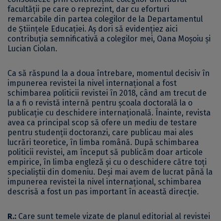
facultății pe care o reprezint, dar cu eforturi
remarcabile din partea colegilor de la Departamentul
de Științele Educației. Aș dori să evidențiez aici
contribuția semnificativă a colegilor mei, Oana Moșoiu și
Lucian Ciolan.
Ca să răspund la a doua întrebare, momentul decisiv în
impunerea revistei la nivel internațional a fost
schimbarea politicii revistei în 2018, când am trecut de
la a fi o revistă internă pentru școala doctorală la o
publicație cu deschidere internațională. Înainte, revista
avea ca principal scop să ofere un mediu de testare
pentru studenții doctoranzi, care publicau mai ales
lucrări teoretice, în limba română. După schimbarea
politicii revistei, am început să publicăm doar articole
empirice, în limba engleză și cu o deschidere către toți
specialiștii din domeniu. Deși mai avem de lucrat până la
impunerea revistei la nivel internațional, schimbarea
descrisă a fost un pas important în această direcție.
R.:
Care sunt temele vizate de planul editorial al revistei