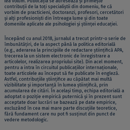
lea volum. Publicația se adresează și primește
contribuții de la toți specialiștii din domeniu, fie că
vorbim de practicieni, doctoranzi, profesori, cercetători
și alți profesioniști din întreaga lume și din toate
domeniile aplicate ale psihologiei și științei educației.
Începând cu anul 2018, jurnalul a trecut printr-o serie de
îmbunătățiri, de la aspect până la politica editorială
(e.g., aderarea la principiile de redactare științifică APA,
trecerea la un sistem electronic de înregistrare a
articolelor, realizarea propriului site). Din acel moment,
pentru a intra în circuitul publicațiilor internaționale,
toate articolele au început să fie publicate în engleză.
Astfel, contribuțiile științifice au căpătat mai multă
vizibilitate și importanță în lumea științifică, prin
acumularea de citări. În același timp, echipa editorială a
adoptat o poziție empirică puternică și în prezent sunt
acceptate doar lucrări se bazează pe date empirice,
excluzând în cea mai mare parte discuțiile teoretice,
fără fundament care nu pot fi susținut din punct de
vedere metodologic.