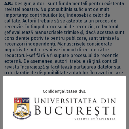
A.B.:
Desigur, autorii sunt fundamentali pentru existența
revistei noastre. Nu pot sublinia suficient de mult
importanța contribuțiilor lor, îndeosebi a celor de
calitate. Autorii trebuie să se aștepte la un proces de
recenzie. În timpul procesului de recenzie, redactorul
șef evaluează manuscrisele trimise și, dacă acestea sunt
considerate potrivite pentru publicare, sunt trimise la
recenzori independenți. Manuscrisele considerate
nepotrivite pot fi respinse în mod direct de către
redactorul-șef fără a fi supuse procesului de recenzie
externă. De asemenea, autorii trebuie să țină cont că
revista încurajează și facilitează partajarea datelor sau
o declarație de disponibilitate a datelor. În cazul în care
manuscrisul este acceptat pentru publicare, redactorii
și recenzorii pot solicita acces la datele și sintaxele
utilizate pentru a verifica calitatea acestora.
Confidențialitatea dvs.
Manuscrisele trebuie să fie scrise într-o limbă engleză
curată și științifică. Revista are o politică de toleranță
zero față de încălcările ghidurilor etice. Manuscrisele
trebuie să fie formatate conform Manualului de
Publicare al Asociației Americane de Psihologie (ediția a
6-a sau a 7-a). În esență, recomandăm aspiranților să