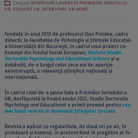
Categorii:
INTERVIURI LAUREAȚII PREMIILOR SENATULUI
UB
,
STUDENT UB
,
INTERVIURI
,
UB NEWS
Fondată în anul 2013 de profesorul Dan Potolea, cadru
didactic la Facultatea de Psihologie și Științele Educației
a Universității din București, în cadrul unui proiect co-
finanțat din Fondul Social European,
Revista
Studia
Doctoralia Psychology and Educational Science
şi-a
dobândit, de-a lungul celor zece ani de apariţie
neîntreruptă, o relevanţă ştiinţifică națională și
internaţională.
În cadrul celei de-a şasea Gale a Premiilor Senatului a
UB, desfăşurată la finalul anului 2022,
Studia Doctoralia
Psychology and Educational
a primit premiul pentru
cea
mai bună revistă în domeniul Ştiinţelor Sociale
.
Revista a apărut cu regularitate, de două ori pe an, în
primăvară și toamnă, în prezent fiind în pregătire al 14-