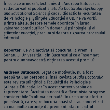
În cele ce urmează, lect. univ. dr. Andreea Butucescu,
redactor-șef al publicației
Studia
Doctoralia Psychology
and Educational Science
și cadru didactic la Facultatea
de Psihologie și Științele Educației a UB, ne va vorbi,
printre altele, despre temele abordate în jurnal,
valoarea contribuţiilor în domeniul psihologiei și al
științelor eucației, precum şi despre rigoarea procesului
editorial.
Reporter.:
Ce v-a motivat să concurați la Premiile
Senatului Universității din București și ce a însemnat
pentru dumneavoastră obținerea acestui premiu?
Andreea Butucescu
: Legat de motivație, nu a fost
neapărat una personală, însă Revista
Studia Doctoralia
este revista științifică a Facultății de Psihologie și
Științele Educație, iar în acest context vorbim de
reprezentare. Facultatea noastră a făcut niște progrese
considerabile în ultima perioadă, în urma unor eforturi
pe măsură, care spre bucuria noastră s-au concretizat
cu mai multe coronițe de premianți atât în cadrul