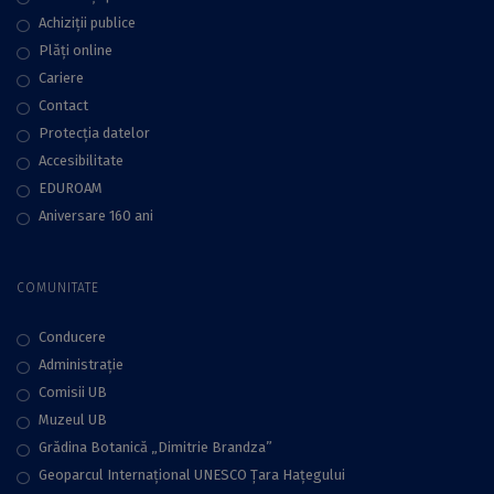
bună revistă în
Achiziții publice
domeniul Științe
Plăţi online
Umaniste
Cariere
Contact
Protecţia datelor
Accesibilitate
EDUROAM
Aniversare 160 ani
COMUNITATE
Conducere
Administraţie
Comisii UB
Muzeul UB
Grădina Botanică „Dimitrie Brandza”
Geoparcul Internațional UNESCO Țara Hațegului