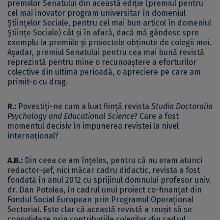
premiilor Senatului din această ediție (premiul pentru
cel mai inovator program universitar în domeniul
Științelor Sociale, pentru cel mai bun articol în domeniul
Științe Sociale) cât și în afară, dacă mă gândesc spre
exemplu la premiile și proiectele obținute de colegii mei.
Așadar, premiul Senatului pentru cea mai bună revistă
reprezintă pentru mine o recunoaștere a eforturilor
colective din ultima perioadă, o apreciere pe care am
primit-o cu drag.
R.:
Povestiți-ne cum a luat ființă revista
Studia
Doctoralia
Psychology and Educational Science
? Care a fost
momentul decisiv în impunerea revistei la nivel
internațional?
A.B.:
Din ceea ce am înțeles, pentru că nu eram atunci
redactor-șef, nici măcar cadru didactic, revista a fost
fondată în anul 2012 cu sprijinul domnului profesor univ.
dr. Dan Potolea, în cadrul unui proiect co-finanțat din
Fondul Social European prin Programul Operațional
Sectorial. Este clar că această revistă a reușit să se
consolideze prin contribuțiile colegilor din cadrul