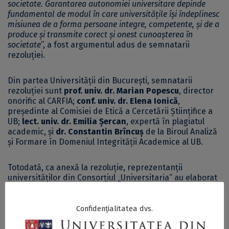
societate. Garantarea autonomiei universitare depinde
fundamental de modul în care universitățile își îndeplinesc
misiunea de a forma persoane integre, competente, și de a
produce și transmite corect și onest cunoașterea în
societate
”, a fost argumentul adus de semnatarii
rezoluției.
Din partea Universității din București, semnatarii
rezoluției sunt
prof. univ. dr. Marian Popescu
, director
onorific al CARFIA;
conf. univ. dr. Elena Ionică
,
președinte al Comisiei de Etică a Cercetării Științifice a
UB;
lect. univ. dr. Emilia Șercan
, expertă în plagiatul
academic, și
dr. Constantin Brîncuș
de la Biroul Analiză
și Formare în Domeniul Integrității Academice al UB.
Totodată, ca anexă la rezoluție, reprezentanții
universităților din Consorțiul „Universitaria” au elaborat
o
Strategie comună de consolidare a culturii eticii și
integrității academice în Consorțiul „Universitaria” - PDF
.
Confidențialitatea dvs.
În cele trei zile ale reuniunii, participanții Școlii de