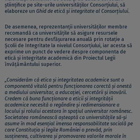
științifice pe site-urile universităților Consorțiului, să
elaboreze un
Ghid de etică și integritate al Consorțiului
.
De asemenea, reprezentanții universităților membre
recomandă ca universitățile să asigure resursele
necesare pentru desfășurarea anuală prin rotație a
Școlii de Integritate la nivelul Consorțiului, iar acesta să
exprime un punct de vedere despre componenta de
etică și integritate academică din Proiectul Legii
învățământului superior.
„Considerăm că etica și integritatea academice sunt o
componentă vitală pentru funcționarea corectă și onestă
a mediului universitar, a educației, cercetării și inovării.
Credem că buna funcționare a eticii și integrității
academice necesită o regândire și redimensionare a
locului și rolului acestora în spațiul universitar românesc.
Societatea românească așteaptă ca universitățile să-și
asume în mod esențial imensa responsabilitate socială pe
care Constituția și legile României o prevăd, prin
susținerea, cultivarea și promovarea valorile morale în