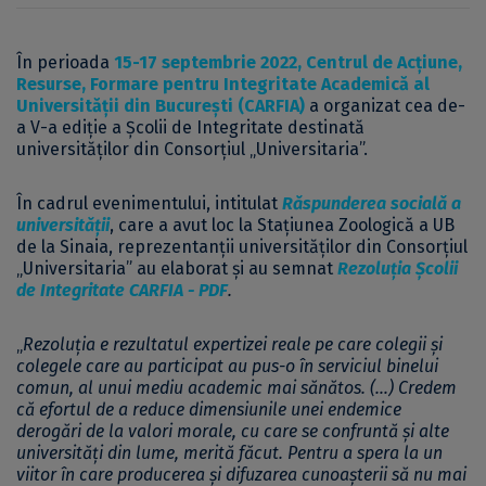
În perioada
15-17 septembrie 2022, Centrul de Acțiune,
Resurse, Formare pentru Integritate Academică al
Universității din București (
CARFIA
)
a organizat cea de-
a V-a ediție a Școlii de Integritate destinată
universităților din Consorțiul „Universitaria”.
În cadrul evenimentului, intitulat
Răspunderea socială a
universității
, care a avut loc la Stațiunea Zoologică a UB
de la Sinaia, reprezentanții universităților din Consorțiul
„Universitaria” au elaborat și au semnat
Rezoluția Școlii
de Integritate CARFIA - PDF
.
„
Rezoluția e rezultatul expertizei reale pe care colegii și
colegele care au participat au pus-o în serviciul binelui
comun, al unui mediu academic mai sănătos. (…) Credem
că efortul de a reduce dimensiunile unei endemice
derogări de la valori morale, cu care se confruntă și alte
universități din lume, merită făcut. Pentru a spera la un
viitor în care producerea și difuzarea cunoașterii să nu mai