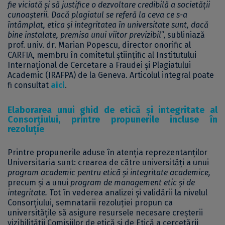
fie viciată și să justifice o dezvoltare credibilă a societății
cunoașterii. Dacă plagiatul se referă la ceva ce s-a
întâmplat, etica și integritatea în universitate sunt, dacă
bine instalate, premisa unui viitor previzibil
”, subliniază
prof. univ. dr. Marian Popescu, director onorific al
CARFIA, membru în comitetul științific al Institutului
Internațional de Cercetare a Fraudei și Plagiatului
Academic (IRAFPA) de la Geneva. Articolul integral poate
fi consultat
aici
.
Elaborarea unui ghid de etică și integritate al
Consorțiului, printre propunerile incluse în
rezoluție
Printre propunerile aduse în atenția reprezentanților
Universitaria sunt: crearea de către universități a unui
program academic pentru etică și integritate academice,
precum și a unui
program de management etic și de
integritate.
Tot în vederea analizei și validării la nivelul
Consorțiului, semnatarii rezoluției propun ca
universitățile să asigure resursele necesare creșterii
vizibilității Comisiilor de etică și de Etică a cercetării