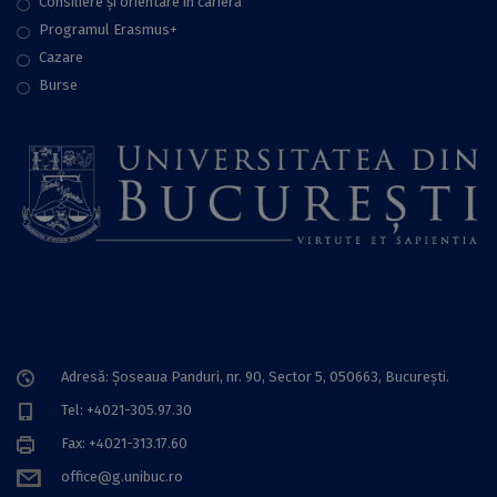
Consiliere şi orientare în carieră
Programul Erasmus+
Cazare
Burse
Adresă: Șoseaua Panduri, nr. 90, Sector 5, 050663, Bucureşti.
Tel: +4021-305.97.30
Fax: +4021-313.17.60
office@g.unibuc.ro