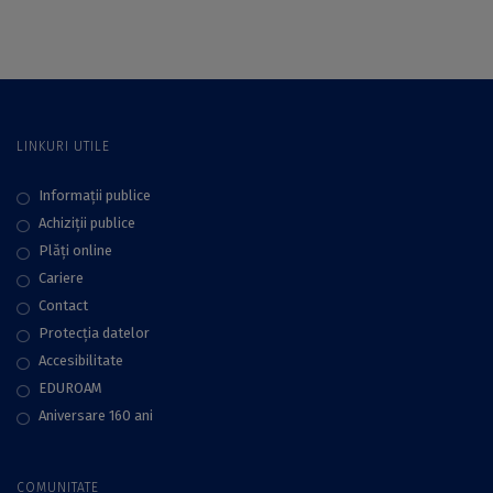
consilieri de etică și
integritate în
învățământul
preuniversitar
LINKURI UTILE
Informații publice
Achiziții publice
Plăţi online
Cariere
Contact
Protecţia datelor
Accesibilitate
EDUROAM
Aniversare 160 ani
COMUNITATE