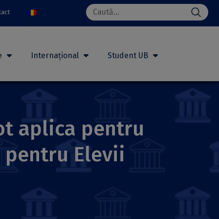
Search
tact
for:
e
Internațional
Student UB
ot aplica pentru
 pentru Elevii