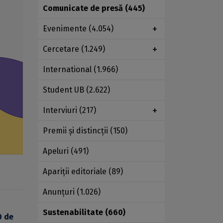
Comunicate de presă
(445)
Evenimente
(4.054)
Cercetare
(1.249)
International
(1.966)
Student UB
(2.622)
Interviuri
(217)
Premii şi distincţii
(150)
Apeluri
(491)
Apariţii editoriale
(89)
Anunţuri
(1.026)
Sustenabilitate
(660)
0 de