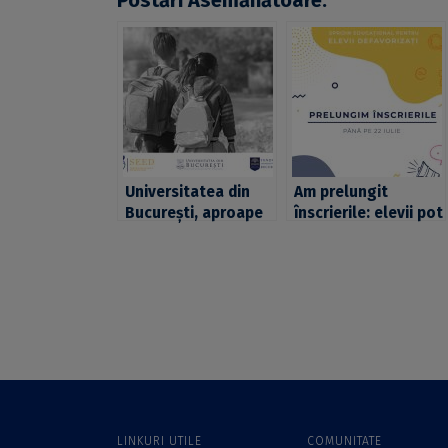
Postări Asemănătoare:
Universitatea din
Am prelungit
București, aproape
înscrierile: elevii pot
de elevii din cadrul
aplica pentru
programului SEED –
programul UB SEED
„Sprijin Educațional
până pe 22 iulie 2021
pentru Elevii
Defavorizați”
LINKURI UTILE
COMUNITATE