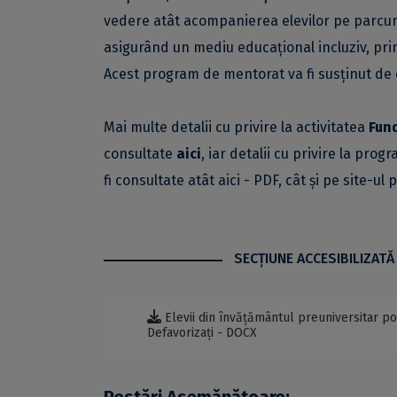
vedere atât acompanierea elevilor pe parcursu
asigurând un mediu educațional incluziv, prin
Acest program de mentorat va fi susținut de că
Mai multe detalii cu privire la activitatea
Fund
consultate
aici
, iar detalii cu privire la prog
fi consultate atât
aici - PDF
, cât și pe site-ul
SECŢIUNE ACCESIBILIZATĂ
Elevii din învățământul preuniversitar po
Defavorizați - DOCX