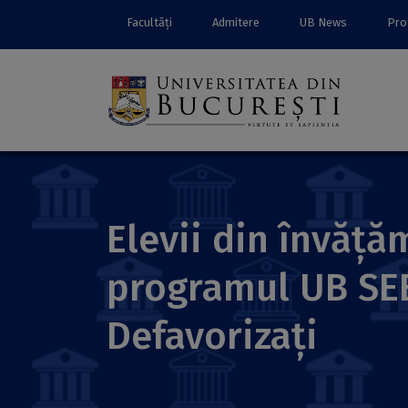
Facultăți
Admitere
UB News
Prof
Elevii din învăță
programul UB SEE
Defavorizați