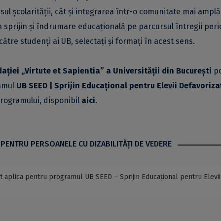
l școlarității, cât și integrarea într-o comunitate mai amplă
 sprijin și îndrumare educațională pe parcursul întregii per
tre studenți ai UB, selectați și formați în acest sens.
ației „Virtute et Sapientia” a Universității din București
po
ramul
UB SEED | Sprijin Educațional pentru Elevii Defavoriza
 programului, disponibil
aici
.
 PENTRU PERSOANELE CU DIZABILITĂŢI DE VEDERE
t aplica pentru programul UB SEED – Sprijin Educațional pentru Elevii