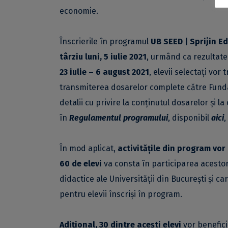
economie.
Înscrierile în programul
UB SEED | Sprijin E
târziu luni, 5 iulie 2021
, urmând ca rezultatel
23 iulie – 6 august 2021
, elevii selectați vor
transmiterea dosarelor complete către Fundați
detalii cu privire la conținutul dosarelor și la
în
Regulamentul programului
, disponibil
aici
,
În mod aplicat,
activitățile din program vo
60 de elevi
va consta în participarea acestora
didactice ale Universității din București și 
pentru elevii înscriși în program.
Adițional, 30 dintre acești elevi
vor benefici