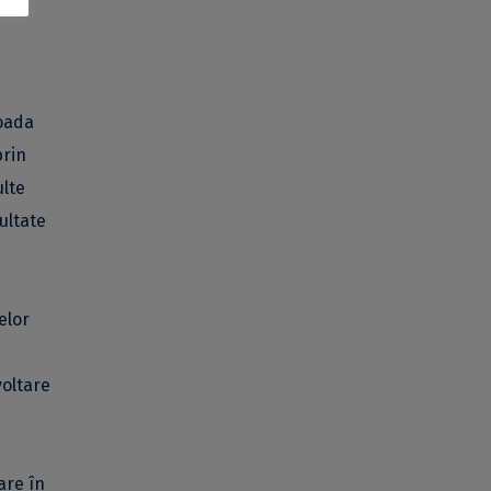
ioada
prin
ulte
sultate
celor
voltare
are în