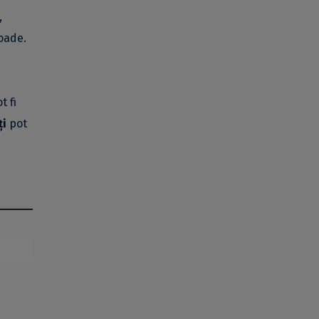
,
ioade.
t fi
ți
pot