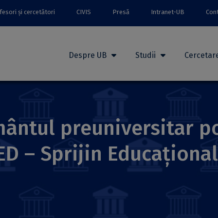
esori și cercetători
CIVIS
Presă
Intranet-UB
Con
Despre UB
Studii
Cercetar
mântul preuniversitar p
D – Sprijin Educațional