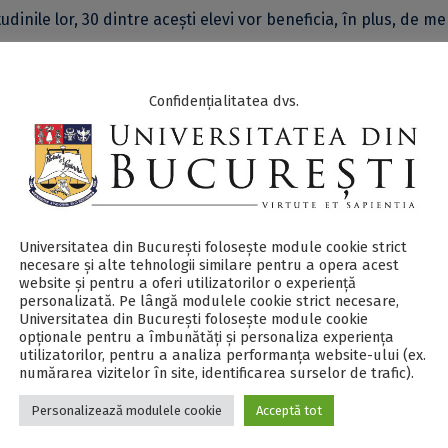
dinile lor, 30 dintre acești elevi vor beneficia, în plus, de m
Confidențialitatea dvs.
entru a beneficia în continuare de acesta, elevii trebuie să
e studiu și
de minim 8 la disciplina
pe care își doresc să o
Universitatea din București folosește module cookie strict
necesare și alte tehnologii similare pentru a opera acest
website și pentru a oferi utilizatorilor o experiență
/an școlar și să fi finalizat toți anii școlari fără corigențe;
personalizată. Pe lângă modulele cookie strict necesare,
Universitatea din București folosește module cookie
opționale pentru a îmbunătăți și personaliza experiența
raportarea notelor obținute la finalul fiecărui semestru;
utilizatorilor, pentru a analiza performanța website-ului (ex.
numărarea vizitelor în site, identificarea surselor de trafic).
re nu au realizat în cele trei luni de dinaintea depunerii
Personalizează modulele cookie
Acceptă tot
embru de familie mai mare decât salariul de bază minim net 