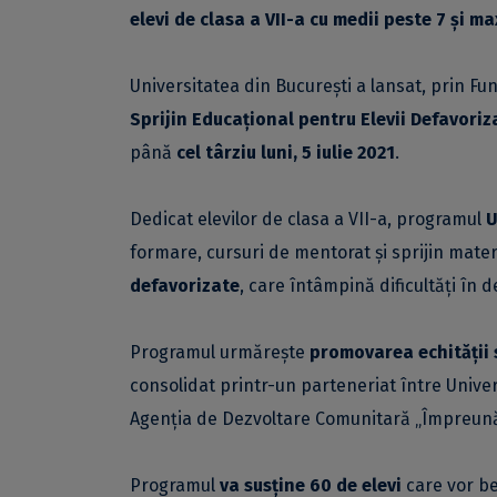
elevi de clasa a VII-a cu medii peste 7 și 
Universitatea din București a lansat, prin Fun
Sprijin Educațional pentru Elevii Defavoriz
până
cel târziu luni, 5 iulie 2021
.
Dedicat elevilor de clasa a VII-a, programul
U
formare, cursuri de mentorat și sprijin materi
defavorizate
, care întâmpină dificultăți în 
Programul urmărește
promovarea echității s
consolidat printr-un parteneriat între Univers
Agenția de Dezvoltare Comunitară „Împreună
Programul
va susține 60 de elevi
care vor be