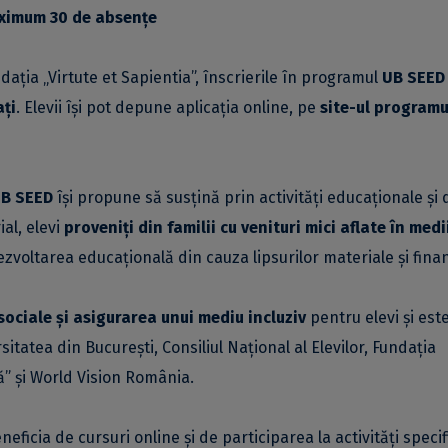
maximum 30 de absențe
dația „Virtute et Sapientia”, înscrierile în programul
UB SEED 
ați
. Elevii își pot depune aplicația online, pe
site-ul programu
B SEED
își propune să susțină prin activități educaționale și 
al, elevi
proveniți din familii cu venituri mici aflate în medi
dezvoltarea educațională din cauza lipsurilor materiale și fina
ociale și asigurarea unui mediu incluziv
pentru elevi și est
itatea din București, Consiliul Național al Elevilor, Fundația
” și World Vision România.
neficia de cursuri online și de participarea la activități specif