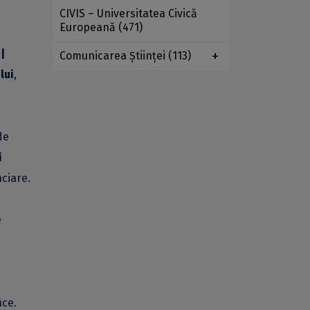
CIVIS – Universitatea Civică
Europeană
(471)
|
Comunicarea Ştiinţei
(113)
lui
,
de
i
nciare.
e
ice.