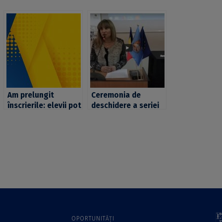
Am prelungit
Ceremonia de
înscrierile: elevii pot
deschidere a seriei
aplica pentru
de activităţi
programul UB SEED
dedicate sărbătoririi
până pe 22 iulie 2021
Centenarului
României,
organizate de
Universitatea din
Bucureşti în
colaborare cu elevii
şi profesorii din
învăţământul
OPORTUNITĂȚI
preuniversitar