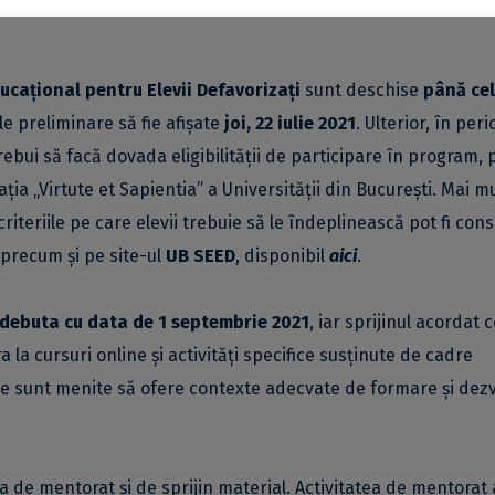
ducațional pentru Elevii Defavorizați
sunt deschise
până cel
e preliminare să fie afișate
joi, 22 iulie 2021
. Ulterior, în per
 trebui să facă dovada eligibilității de participare în program, 
a „Virtute et Sapientia” a Universității din București. Mai m
 criteriile pe care elevii trebuie să le îndeplinească pot fi con
 precum și pe site-ul
UB SEED
, disponibil
aici
.
r debuta cu data de 1 septembrie 2021
, iar sprijinul acordat 
 la cursuri online și activități specifice susținute de cadre
care sunt menite să ofere contexte adecvate de formare și dez
a de mentorat și de sprijin material. Activitatea de mentorat 