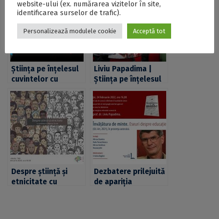
website-ului (ex. numărarea vizitelor în site,
identificarea surselor de trafic).
Personalizează modulele cookie
Acceptă tot
Știința pe înțelesul
Liviu Papadima |
cuvintelor cu
Știința pe înțelesul
filologul Liviu
#cuvintelor
Papadima, în cadrul
seriei conferințelor
Universității din
București – Știința
pe înțelesul tuturor
Despre știință și
Dezbatere prilejuită
etnicitate cu
de apariția
profesorul Marius
volumului
Turda, în cadrul
„Învățătura de
seriei conferințelor
minte. Eseuri despre