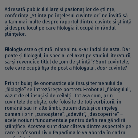
Adresată publicului larg și pasionaților de științe,
conferința „Știința pe înțelesul cuvintelor” ne invită să
aflăm mai multe despre raportul dintre cuvinte și știință
și despre locul pe care filologia îl ocupă în rândul
științelor.
Filologia
este
o știință, nimeni nu s-ar îndoi de asta. Dar
poate și filologul, în special cel axat pe studiul literaturii,
să-și revendice titlul de „om de știință”? Sunt cuvintele,
cele care ocupă fișa de post a filologului,
doar
cuvinte?
Prin tribulațiile onomastice ale însuși termenului de
„filologie” se întrezărește portretul-robot al „filologului”,
văzut de el însuși și de ceilalți. Tot așa cum, prin
cuvintele de obște, cele folosite de toți vorbitorii, în
română sau în alte limbi, putem desluși ce înțeleg
oamenii prin „cunoaștere”, „adevăr”, „descoperire” –
acele noțiuni fundamentale pentru definirea gândirii
științifice. Acestea sunt doar câteva dintre aspectele pe
care profesorul Liviu Papadima le va aborda în cadrul