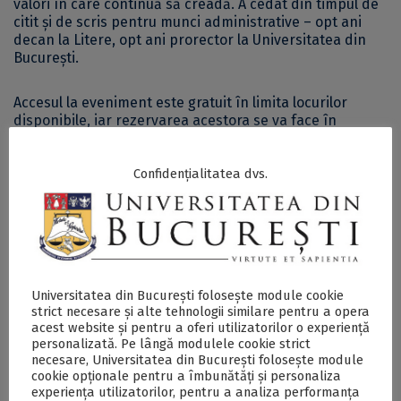
valori în care continuă să creadă. A cedat din timpul de
citit și de scris pentru munci administrative – opt ani
decan la Litere, opt ani prorector la Universitatea din
București.
Accesul la eveniment este gratuit în limita locurilor
disponibile, iar rezervarea acestora se va face în
ordinea înscrierilor. Persoanele interesate sunt rugate
să își rezerve locul completând următorul
Confidențialitatea dvs.
Conferințele UB – Știința pe înțelesul tuturor sunt
organizate de
Grupul de Comunicare a Științei din cadrul
Universității din București
în colaborare cu
Direcția
Comunicare, Relații Publice și Marketing a Universității
din București
și sunt susținute de
ICUB – Institutul de
Cercetare al Universității din București
.
Universitatea din București folosește module cookie
strict necesare și alte tehnologii similare pentru a opera
acest website și pentru a oferi utilizatorilor o experiență
personalizată. Pe lângă modulele cookie strict
Postări Asemănătoare:
necesare, Universitatea din București folosește module
cookie opționale pentru a îmbunătăți și personaliza
experiența utilizatorilor, pentru a analiza performanța