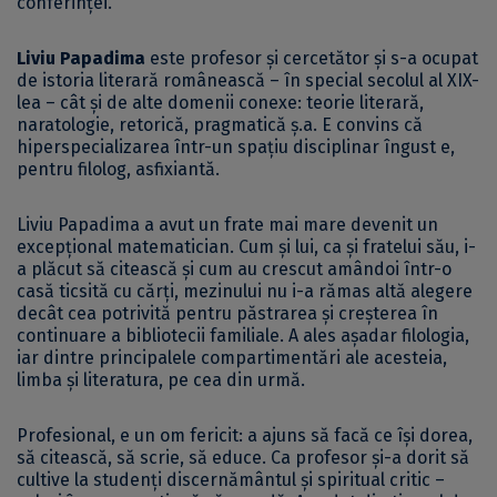
conferinței.
Liviu Papadima
este profesor și cercetător și s-a ocupat
de istoria literară românească – în special secolul al XIX-
lea – cât și de alte domenii conexe: teorie literară,
naratologie, retorică, pragmatică ș.a. E convins că
hiperspecializarea într-un spațiu disciplinar îngust e,
pentru filolog, asfixiantă.
Liviu Papadima a avut un frate mai mare devenit un
excepțional matematician. Cum și lui, ca și fratelui său, i-
a plăcut să citească și cum au crescut amândoi într-o
casă ticsită cu cărți, mezinului nu i-a rămas altă alegere
decât cea potrivită pentru păstrarea și creșterea în
continuare a bibliotecii familiale. A ales așadar filologia,
iar dintre principalele compartimentări ale acesteia,
limba și literatura, pe cea din urmă.
Profesional, e un om fericit: a ajuns să facă ce își dorea,
să citească, să scrie, să educe. Ca profesor și-a dorit să
cultive la studenți discernământul și spiritual critic –