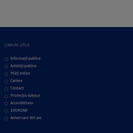
Universității din
educație”, semnat
București – Știința
de prof. univ. dr.
pe înțelesul tuturor
Liviu Papadima
LINKURI UTILE
Informații publice
Achiziții publice
Plăţi online
Cariere
Contact
Protecţia datelor
Accesibilitate
EDUROAM
Aniversare 160 ani