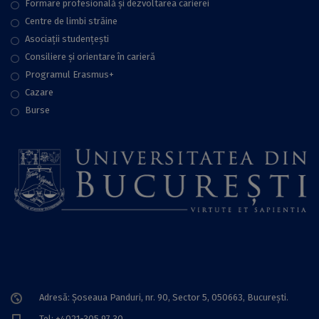
Formare profesională și dezvoltarea carierei
Centre de limbi străine
Asociații studențești
Consiliere şi orientare în carieră
Programul Erasmus+
Cazare
Burse
Adresă: Șoseaua Panduri, nr. 90, Sector 5, 050663, Bucureşti.
Tel: +4021-305.97.30