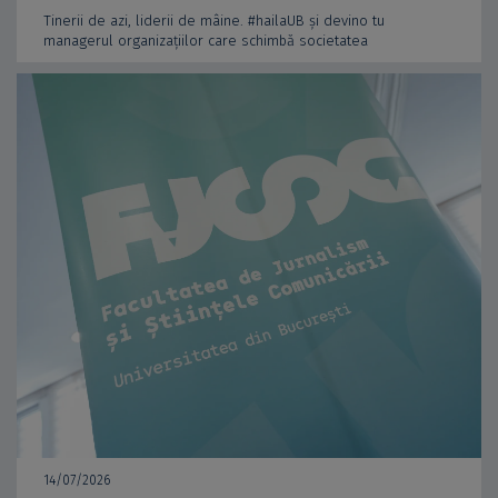
Tinerii de azi, liderii de mâine. #hailaUB și devino tu
managerul organizațiilor care schimbă societatea
14/07/2026