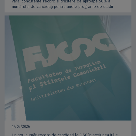
vară: concurențe-record și creștere de aproape 50% a
numărului de candidați pentru unele programe de studii
17/07/2026
Un nou număr-record de candidați la FJSC în sesiunea iulie