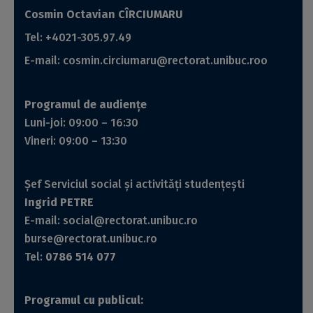
Cosmin Octavian CÎRCIUMARU
Tel: +4021-305.97.49
E-mail:
cosmin.circiumaru@rectorat.
unibuc.ro
o
Programul de audienţe
Luni-joi: 09:00 – 16:30
Vineri: 09:00 – 13:30
Șef Serviciul social și activități studențești
Ingrid PETRE
E-mail:
social@rectorat.unibuc.ro
burse@rectorat.unibuc.ro
Tel:
0786 514 077
Programul cu publicul: