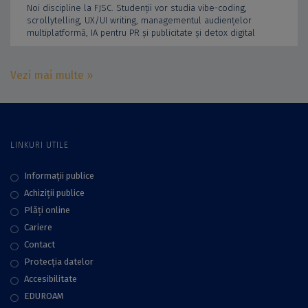
Noi discipline la FJSC. Studenții vor studia vibe-coding,
scrollytelling, UX/UI writing, managementul audiențelor
multiplatformă, IA pentru PR și publicitate și detox digital
Vezi mai multe »
LINKURI UTILE
Informații publice
Achiziții publice
Plăţi online
Cariere
Contact
Protecţia datelor
Accesibilitate
EDUROAM