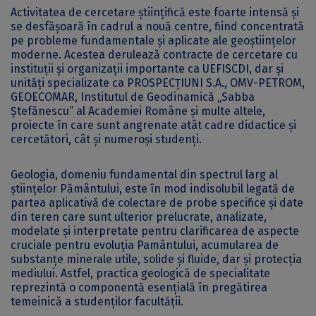
Activitatea de cercetare științifică este foarte intensă și
se desfășoară în cadrul a nouă centre, fiind concentrată
pe probleme fundamentale și aplicate ale geoștiințelor
moderne. Acestea derulează contracte de cercetare cu
instituții și organizații importante ca UEFISCDI, dar și
unități specializate ca PROSPECȚIUNI S.A., OMV-PETROM,
GEOECOMAR, Institutul de Geodinamică „Sabba
Ștefănescu” al Academiei Române și multe altele,
proiecte în care sunt angrenate atât cadre didactice și
cercetători, cât și numeroși studenți.
Geologia, domeniu fundamental din spectrul larg al
științelor Pământului, este în mod indisolubil legată de
partea aplicativă de colectare de probe specifice și date
din teren care sunt ulterior prelucrate, analizate,
modelate și interpretate pentru clarificarea de aspecte
cruciale pentru evoluția Pamântului, acumularea de
substanțe minerale utile, solide și fluide, dar și protecția
mediului. Astfel, practica geologică de specialitate
reprezintă o componentă esențială în pregătirea
temeinică a studenților facultății.