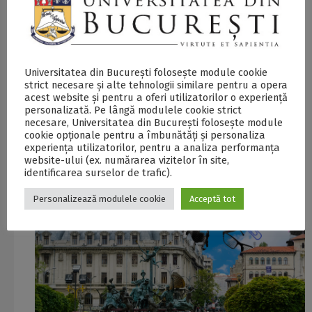
06/08/2026
0
Universitatea din București folosește module cookie
strict necesare și alte tehnologii similare pentru a opera
17 ELEVI DIN COMUNITĂȚI VULNERABILE, ÎN
acest website și pentru a oferi utilizatorilor o experiență
TABĂRA URBANĂ ORGANIZATĂ DE FUNDAȚIA
personalizată. Pe lângă modulele cookie strict
„VIRTUTE ET SAPIENTIA” A UNIVERSITĂȚII DIN
necesare, Universitatea din București folosește module
BUCUREȘTI
cookie opționale pentru a îmbunătăți și personaliza
experiența utilizatorilor, pentru a analiza performanța
website-ului (ex. numărarea vizitelor în site,
identificarea surselor de trafic).
Personalizează modulele cookie
Acceptă tot