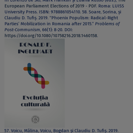
în Lorenzo de Sio, Mark Franklin și Luana Russo (eds.),
The
European Parliament Elections of 2019 - PDF
. Roma: LUISS
University Press. ISBN: 9788861054110.
58. Soare, Sorina, și
Claudiu D. Tufiș. 2019. “Phoenix Populism: Radical-Right
Parties’ Mobilization in Romania after 2015.”
Problems of
Post-Communism
, 66(1): 8-20. DOI:
https://doi.org/10.1080/10758216.2018.1460158
.
57. Voicu, Mălina, Voicu, Bogdan și Claudiu D. Tufiș. 2019.