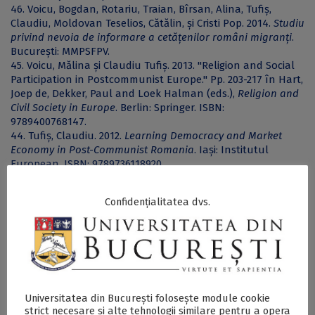
46. Voicu, Bogdan, Rotariu, Traian, Bîrsan, Alina, Tufiș,
Claudiu, Moldovan Teselios, Cătălin, și Cristi Pop. 2014.
Studiu
privind nevoia de informare a cetățenilor români migranți
.
București: MMPSFPV.
45. Voicu, Mălina și Claudiu Tufiș. 2013. "Religion and Social
Participation in Postcommunist Europe." Pp. 203-217 în Hart,
Joep de, Dekker, Paul and Loek Halman (eds.),
Religion and
Civil Society in Europe
. Berlin: Springer. ISBN:
9789400768147.
44. Tufiș, Claudiu. 2012.
Learning Democracy and Market
Economy in Post-Communist Romania
. Iași: Institutul
European. ISBN: 9789736118920.
Confidențialitatea dvs.
Universitatea din București folosește module cookie
strict necesare și alte tehnologii similare pentru a opera