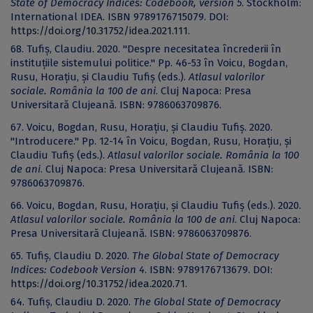
State of Democracy Indices: Codebook, version 5
. Stockholm:
International IDEA. ISBN 9789176715079. DOI:
https://doi.org/10.31752/idea.2021.111.
68. Tufiș, Claudiu. 2020. "Despre necesitatea încrederii în
instituțiile sistemului politice." Pp. 46-53 în Voicu, Bogdan,
Rusu, Horațiu, și Claudiu Tufiș (eds.).
Atlasul valorilor
sociale. România la 100 de ani
. Cluj Napoca: Presa
Universitară Clujeană. ISBN: 9786063709876.
67. Voicu, Bogdan, Rusu, Horațiu, și Claudiu Tufiș. 2020.
"Introducere." Pp. 12-14 în Voicu, Bogdan, Rusu, Horațiu, și
Claudiu Tufiș (eds.).
Atlasul valorilor sociale. România la 100
de ani
. Cluj Napoca: Presa Universitară Clujeană. ISBN:
9786063709876.
66. Voicu, Bogdan, Rusu, Horațiu, și Claudiu Tufiș (eds.). 2020.
Atlasul valorilor sociale. România la 100 de ani
. Cluj Napoca:
Presa Universitară Clujeană. ISBN: 9786063709876.
65. Tufiș, Claudiu D. 2020.
The Global State of Democracy
Indices: Codebook Version 4
. ISBN: 9789176713679. DOI:
https://doi.org/10.31752/idea.2020.71
.
64. Tufiș, Claudiu D. 2020.
The Global State of Democracy