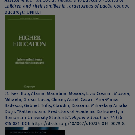
Assessment of the Social, Health, and Education Status of
Children and Their Families in Target Areas of Bacău County
.
București: UNICEF.
51. Ives, Bob, Alama, Madalina, Mosora, Liviu Cosmin, Mosora,
Mihaela, Grosu, Lucia, Clinciu, Aurel, Cazan, Ana-Maria,
Bădescu, Gabriel, Tufiș, Claudiu, Diaconu, Mihaela și Amalia
Duțu. “Patterns and Predictors of Academic Dishonesty in
Romanian University Students”.
Higher Education
, 74 (5):
815-831, DOI:
https://dx.doi.org/10.1007/s10734-016-0079-8
.