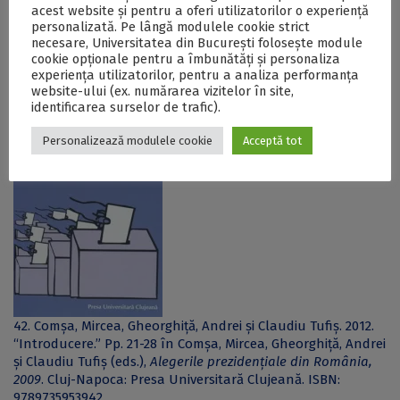
acest website și pentru a oferi utilizatorilor o experiență
personalizată. Pe lângă modulele cookie strict
necesare, Universitatea din București folosește module
43. Comșa, Mircea, Gheorghiță, Andrei și Claudiu Tufiș (eds.).
cookie opționale pentru a îmbunătăți și personaliza
2012.
Alegerile prezidențiale din România, 2009
. Cluj-Napoca:
experiența utilizatorilor, pentru a analiza performanța
Presa Universitară Clujeană. ISBN: 9789735953942.
website-ului (ex. numărarea vizitelor în site,
identificarea surselor de trafic).
Personalizează modulele cookie
Acceptă tot
42. Comșa, Mircea, Gheorghiță, Andrei și Claudiu Tufiș. 2012.
“Introducere.” Pp. 21-28 în Comșa, Mircea, Gheorghiță, Andrei
și Claudiu Tufiș (eds.),
Alegerile prezidențiale din România,
2009
. Cluj-Napoca: Presa Universitară Clujeană. ISBN:
9789735953942.