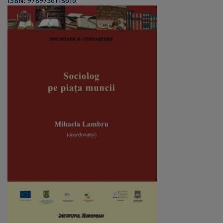
ISBN: 9789736118616.