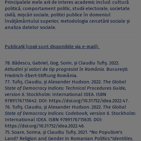
Principalele mele arii de interes academic includ: cultură
politică, comportament politic, studii electorale, societate
civilă, mișcări sociale, politici publice în domeniul
învățământului superior, metodologia cercetării sociale și
analiza datelor sociale.
Publicații (copii sunt disponibile via e-mail):
78. Bădescu, Gabriel, Gog, Sorin, și Claudiu Tufiș. 2022.
Atitudini și valori de tip progresist în România
. București:
Friedrich-Ebert-Stiftung România.
77. Tufiș, Claudiu, și Alexander Hudson. 2022.
The Global
State of Democracy Indices: Technical Procedures Guide,
version 6
. Stockholm: International IDEA. ISBN
9789176715642. DOI:
https://doi.org/10.31752/idea.2022.47.
76. Tufiș, Claudiu, și Alexander Hudson. 2022.
The Global
State of Democracy Indices: Codebook, version 6
. Stockholm:
International IDEA. ISBN 9789176715635. DOI:
https://doi.org/10.31752/idea.2022.46.
75. Soare, Sorina, și Claudiu Tufiș. 2021. "No Populism's
Land? Religion and Gender in Romanian Politics."
Identities
.