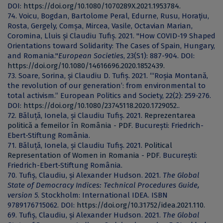
DOI:
https://doi.org/10.1080/1070289X.2021.1953784.
74. Voicu, Bogdan, Bartolome Peral, Edurne, Rusu, Horațiu,
Rosta, Gergely, Comșa, Mircea, Vasile, Octavian Marian,
Coromina, Lluis și Claudiu Tufiș. 2021. "How COVID-19 Shaped
Orientations toward Solidarity: The Cases of Spain, Hungary,
and Romania."
European Societies
, 23(S1): 887-904. DOI:
https://doi.org/10.1080/14616696.2020.1852439.
73. Soare, Sorina, și Claudiu D. Tufiș. 2021. “‘Roșia Montană,
the revolution of our generation’: from environmental to
total activism.” European Politics and Society, 22(2): 259-276.
DOI:
https://doi.org/10.1080/23745118.2020.1729052.
.
72. Băluță, Ionela, și Claudiu Tufiș. 2021.
Reprezentarea
politică a femeilor în România - PDF
. București: Friedrich-
Ebert-Stiftung România.
71. Băluță, Ionela, și Claudiu Tufiș. 2021.
Political
Representation of Women in Romania - PDF
. București:
Friedrich-Ebert-Stiftung România.
70. Tufiș, Claudiu, și Alexander Hudson. 2021.
The Global
State of Democracy Indices: Technical Procedures Guide,
version 5
. Stockholm: International IDEA. ISBN
9789176715062. DOI:
https://doi.org/10.31752/idea.2021.110.
69. Tufiș, Claudiu, și Alexander Hudson. 2021.
The Global