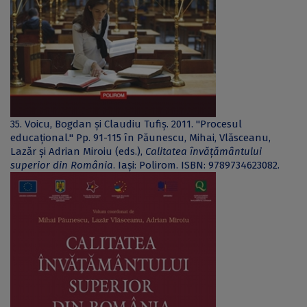
35. Voicu, Bogdan și Claudiu Tufiș. 2011. "Procesul
educațional." Pp. 91-115 în Păunescu, Mihai, Vlăsceanu,
Lazăr și Adrian Miroiu (eds.),
Calitatea învățământului
superior din România
. Iași: Polirom. ISBN: 9789734623082.