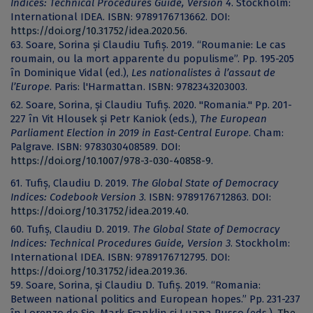
Indices: Technical Procedures Guide, Version 4
. Stockholm:
International IDEA. ISBN: 9789176713662. DOI:
https://doi.org/10.31752/idea.2020.56
.
63. Soare, Sorina și Claudiu Tufiș. 2019. “Roumanie: Le cas
roumain, ou la mort apparente du populisme”. Pp. 195-205
în Dominique Vidal (ed.),
Les nationalistes à l’assaut de
l’Europe
. Paris: l'Harmattan. ISBN: 9782343203003.
62. Soare, Sorina, și Claudiu Tufiș. 2020. "Romania." Pp. 201-
227 în Vit Hlousek și Petr Kaniok (eds.),
The European
Parliament Election in 2019 in East-Central Europe
. Cham:
Palgrave. ISBN: 9783030408589. DOI:
https://doi.org/10.1007/978-3-030-40858-9
.
61. Tufiș, Claudiu D. 2019.
The Global State of Democracy
Indices: Codebook Version 3
. ISBN: 9789176712863. DOI:
https://doi.org/10.31752/idea.2019.40
.
60. Tufiș, Claudiu D. 2019.
The Global State of Democracy
Indices: Technical Procedures Guide, Version 3
. Stockholm:
International IDEA. ISBN: 9789176712795. DOI:
https://doi.org/10.31752/idea.2019.36
.
59. Soare, Sorina, și Claudiu D. Tufiș. 2019. “Romania:
Between national politics and European hopes.” Pp. 231-237