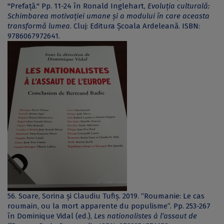
"Prefață." Pp. 11-24 în Ronald Inglehart,
Evoluția culturală:
Schimbarea motivației umane și a modului în care aceasta
transformă lumea
. Cluj: Editura Școala Ardeleană. ISBN:
9786067972641.
56. Soare, Sorina și Claudiu Tufiș. 2019. “Roumanie: Le cas
roumain, ou la mort apparente du populisme”. Pp. 253-267
în Dominique Vidal (ed.),
Les nationalistes à l’assaut de