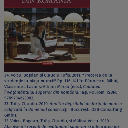
34. Voicu, Bogdan și Claudiu Tufiș. 2011. "Trecerea de la
studenție la piața muncii." Pp. 116-141 în Păunescu, Mihai,
Vlăsceanu, Lazăr și Adrian Miroiu (eds.),
Calitatea
învățământului superior din România
. Iași: Polirom. ISBN:
9789734623082.
33. Tufiș, Claudiu. 2010.
Analiza deficitului de forță de muncă
calificată în domeniul construcții
. București: OSB Consulting
GmbH.
32. Voicu, Bogdan, Tufiș, Claudiu, și Mălina Voicu. 2010.
Absolvenții recenți de nvățământ superior și integrarea lor