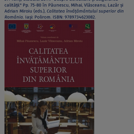
calității." Pp. 75-80 în Păunescu, Mihai, Vlăsceanu, Lazăr și
Adrian Miroiu (eds.),
Calitatea învățământului superior din
România
. Iași: Polirom. ISBN: 9789734623082.