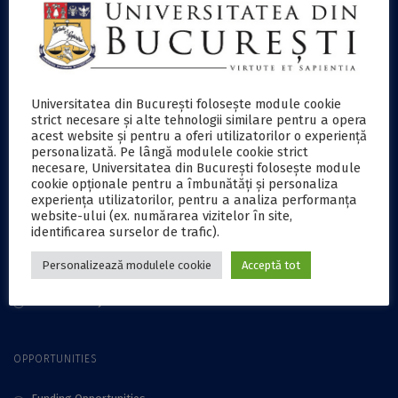
Online payment
Press Office
International Relations Department
Contact
EDUROAM
Universitatea din București folosește module cookie
strict necesare și alte tehnologii similare pentru a opera
acest website și pentru a oferi utilizatorilor o experiență
UNIVERSITY
personalizată. Pe lângă modulele cookie strict
necesare, Universitatea din București folosește module
cookie opționale pentru a îmbunătăți și personaliza
Rector`s Office
experiența utilizatorilor, pentru a analiza performanța
Professors and researchers
website-ului (ex. numărarea vizitelor în site,
identificarea surselor de trafic).
Administration
“Dimitrie Brândză” Botanical Garden
Personalizează modulele cookie
Acceptă tot
Haţeg Country – Dinosaurs Geopark
The University House of Bucharest
OPPORTUNITIES