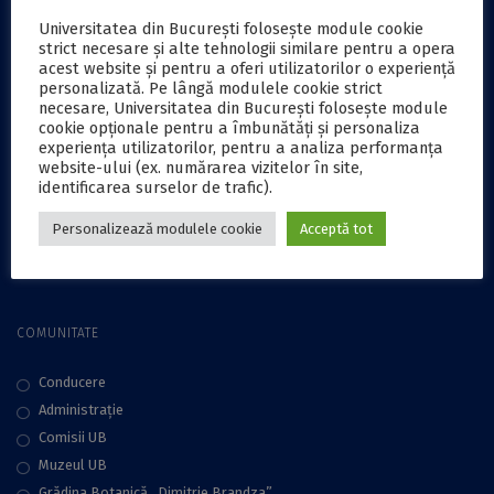
Universitatea din București folosește module cookie
Informații publice
strict necesare și alte tehnologii similare pentru a opera
acest website și pentru a oferi utilizatorilor o experiență
Achiziții publice
personalizată. Pe lângă modulele cookie strict
Plăţi online
necesare, Universitatea din București folosește module
Cariere
cookie opționale pentru a îmbunătăți și personaliza
experiența utilizatorilor, pentru a analiza performanța
Contact
website-ului (ex. numărarea vizitelor în site,
Protecţia datelor
identificarea surselor de trafic).
Accesibilitate
Personalizează modulele cookie
Acceptă tot
EDUROAM
Aniversare 160 ani
COMUNITATE
Conducere
Administraţie
Comisii UB
Muzeul UB
Grădina Botanică „Dimitrie Brandza”