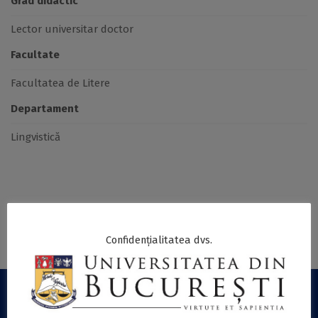
Grad didactic
Lector universitar doctor
Facultate
Facultatea de Litere
Departament
Lingvistică
Confidențialitatea dvs.
LINKURI UTILE