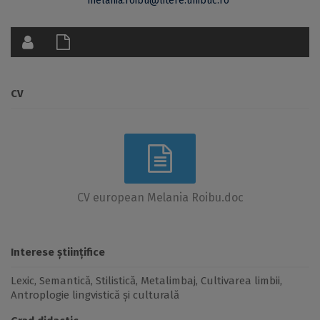
melania.roibu@litere.unibuc.ro
CV
CV european Melania Roibu.doc
Interese științifice
Lexic, Semantică, Stilistică, Metalimbaj, Cultivarea limbii,
Antroplogie lingvistică și culturală