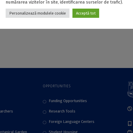
numărarea vizitelor în site, identificarea surselor de trafic).
Personalizează modulele cookie
Acceptă tot
OPPORTUNITIES
Funding Opportunities
archers
Research Tools
Foreign Language Centers
Botanical Garden
Student Housing