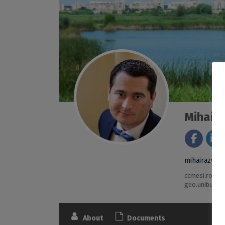
Mihai R
mihairazvan.
ccmesi.ro
geo.unibuc.ro
About
Documents