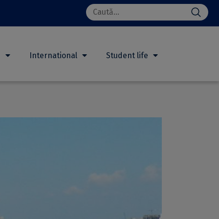
Search
for:
h
International
Student life