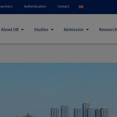
earchers
Authentication
Contact
About UB
Studies
Admission
Researc