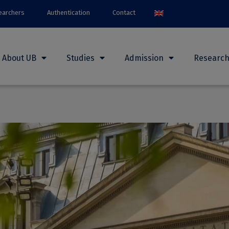
earchers
Authentication
Contact
About UB
Studies
Admission
Researc