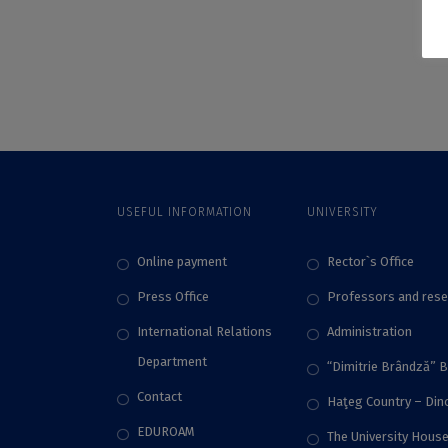
USEFUL INFORMATION
UNIVERSITY
Online payment
Rector`s Office
Press Office
Professors and rese
International Relations
Administration
Department
“Dimitrie Brândză” 
Contact
Haţeg Country – Di
EDUROAM
The University Hous