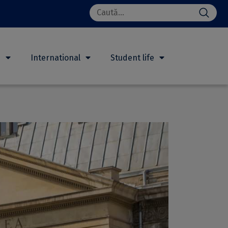
Search
for:
h
International
Student life