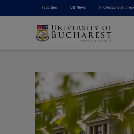
Faculties
UB News
Professors and res