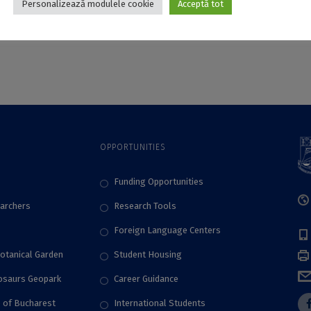
Personalizează modulele cookie
Acceptă tot
OPPORTUNITIES
Funding Opportunities
archers
Research Tools
Foreign Language Centers
Botanical Garden
Student Housing
nosaurs Geopark
Career Guidance
e of Bucharest
International Students