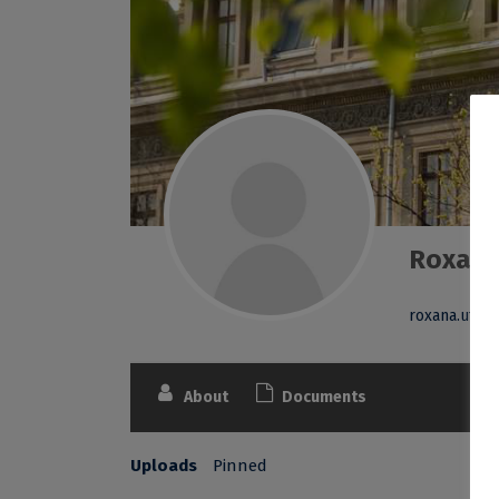
Roxana
roxana.utale
About
Documents
Uploads
Pinned