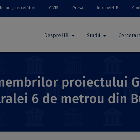
esori și cercetători
CIVIS
Presă
Intranet-UB
Con
Despre UB
Studii
Cercetar
 membrilor proiectului 
ralei 6 de metrou din B