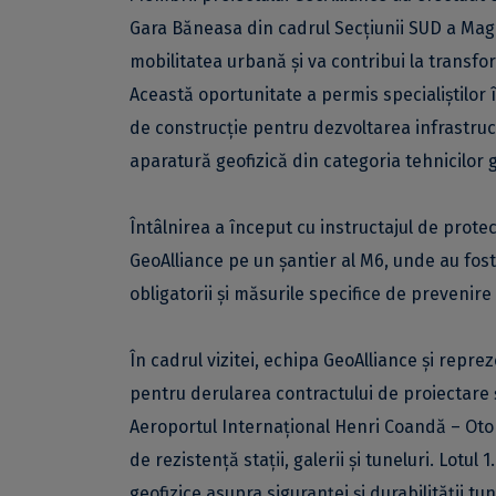
Gara Băneasa din cadrul Secțiunii SUD a Magi
mobilitatea urbană și va contribui la transfo
Această oportunitate a permis specialiștilor 
de construcție pentru dezvoltarea infrastruct
aparatură geofizică din categoria tehnicilor 
Întâlnirea a început cu instructajul de prote
GeoAlliance pe un șantier al M6, unde au fos
obligatorii și măsurile specifice de prevenire 
În cadrul vizitei, echipa GeoAlliance și repr
pentru derularea contractului de proiectare ș
Aeroportul Internațional Henri Coandă – Otop
de rezistență stații, galerii și tuneluri. Lotul
geofizice asupra siguranței și durabilității tu