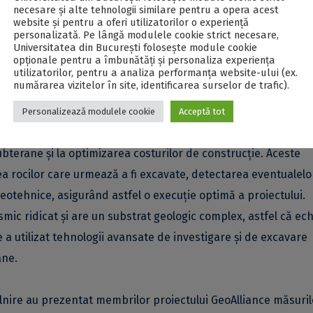
necesare și alte tehnologii similare pentru a opera acest
website și pentru a oferi utilizatorilor o experiență
personalizată. Pe lângă modulele cookie strict necesare,
Universitatea din București folosește module cookie
opționale pentru a îmbunătăți și personaliza experiența
utilizatorilor, pentru a analiza performanța website-ului (ex.
numărarea vizitelor în site, identificarea surselor de trafic).
Personalizează modulele cookie
Acceptă tot
ie în planificarea și execuția lucrărilor de infrastructură poa
subterane și la optimizarea costurilor de construcție. Aceste
rea rocilor care urmează a fi excavate, detectarea eventualelo
geotehnice, asigurând astfel o execuție optimă a proiectului.
ismic ridicat și are un substrat geologic complex, astfel că ec
a utilizat tehnologii avansate de investigare și de excavare
ane.
întâlnire au prezentat membrilor proiectului GeoAlliance măsuri