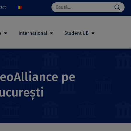
Search
tact
for:
e
Internațional
Student UB
GeoAlliance pe
ucurești