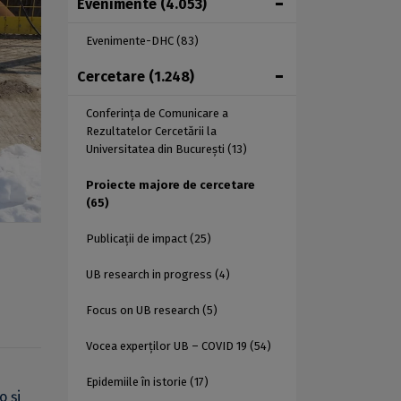
Evenimente
(4.053)
Evenimente-DHC
(83)
Cercetare
(1.248)
Conferința de Comunicare a
Rezultatelor Cercetării la
Universitatea din București
(13)
Proiecte majore de cercetare
(65)
Publicații de impact
(25)
UB research in progress
(4)
Focus on UB research
(5)
Vocea experților UB – COVID 19
(54)
Epidemiile în istorie
(17)
o și