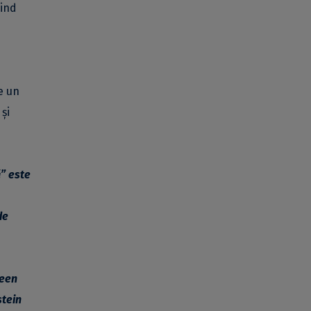
vind
e un
și
ă
”
este
de
reen
stein