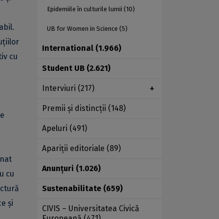
Epidemiile în culturile lumii
(10)
bil.
UB for Women in Science
(5)
țiilor
International
(1.966)
iv cu
Student UB
(2.621)
Interviuri
(217)
Premii şi distincţii
(148)
ie
Apeluri
(491)
Apariţii editoriale
(89)
mnat
Anunţuri
(1.026)
u cu
uctură
Sustenabilitate
(659)
e și
CIVIS – Universitatea Civică
Europeană
(471)