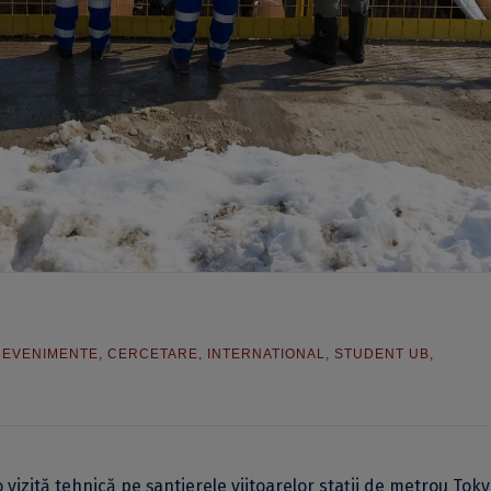
,
EVENIMENTE
,
CERCETARE
,
INTERNATIONAL
,
STUDENT UB
,
vizită tehnică pe șantierele viitoarelor stații de metrou Toky