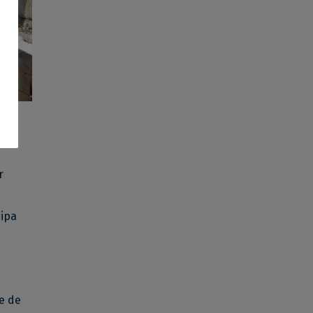
te
r
hipa
le de