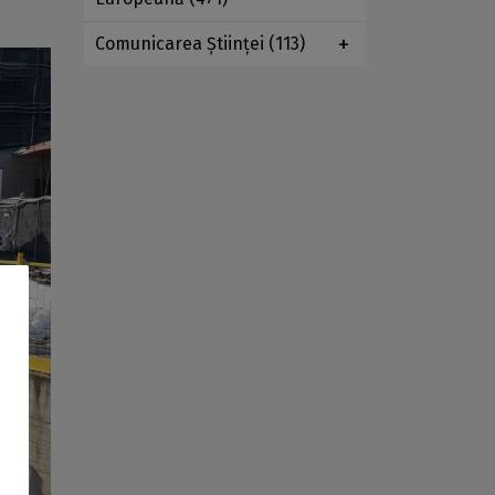
Comunicarea Ştiinţei
(113)