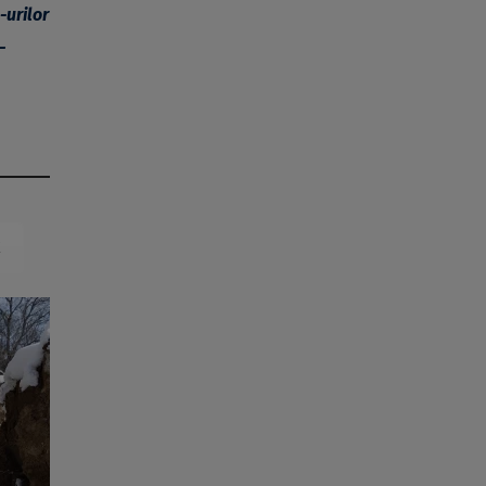
-urilor
–
X