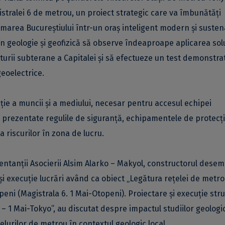
stralei 6 de metrou, un proiect strategic care va îmbunătăți
rmarea Bucureștiului într-un oraș inteligent modern și sustena
în geologie și geofizică să observe îndeaproape aplicarea solu
urii subterane a Capitalei și să efectueze un test demonstrat
geoelectrice.
cție a muncii și a mediului, necesar pentru accesul echipei
t prezentate regulile de siguranță, echipamentele de protecț
a riscurilor în zona de lucru.
ezentanții Asocierii Alsim Alarko – Makyol, constructorul dese
i execuție lucrări având ca obiect „Legătura rețelei de metro
eni (Magistrala 6. 1 Mai-Otopeni). Proiectare și execuție str
 1. – 1 Mai-Tokyo”, au discutat despre impactul studiilor geologic
nelurilor de metrou în contextul geologic local.