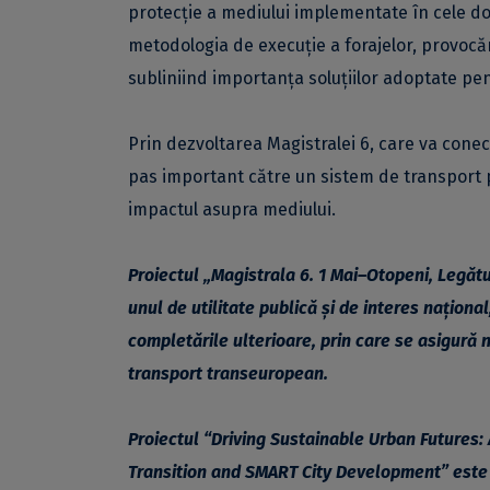
protecție a mediului implementate în cele dou
metodologia de execuție a forajelor, provocă
subliniind importanța soluțiilor adoptate pent
Prin dezvoltarea Magistralei 6, care va cone
pas important către un sistem de transport pu
impactul asupra mediului.
Proiectul „Magistrala 6. 1 Mai–Otopeni, Legăt
unul de utilitate publică și de interes naționa
completările ulterioare, prin care se asigură 
transport transeuropean.
Proiectul “Driving Sustainable Urban Futures
Transition and SMART City Development” este f