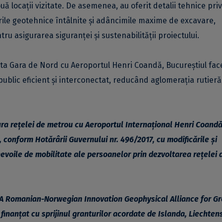
ă locații vizitate. De asemenea, au oferit detalii tehnice pri
rile geotehnice întâlnite și adâncimile maxime de excavare,
ru asigurarea siguranței și sustenabilității proiectului.
cta Gara de Nord cu Aeroportul Henri Coandă, Bucureștiul fac
blic eficient și interconectat, reducând aglomerația rutieră 
ura rețelei de metrou cu Aeroportul Internațional Henri Coand
l, conform Hotărârii Guvernului nr. 496/2017, cu modificările și
nevoile de mobilitate ale persoanelor prin dezvoltarea rețelei 
: A Romanian-Norwegian Innovation Geophysical Alliance for G
inanțat cu sprijinul granturilor acordate de Islanda, Liechten