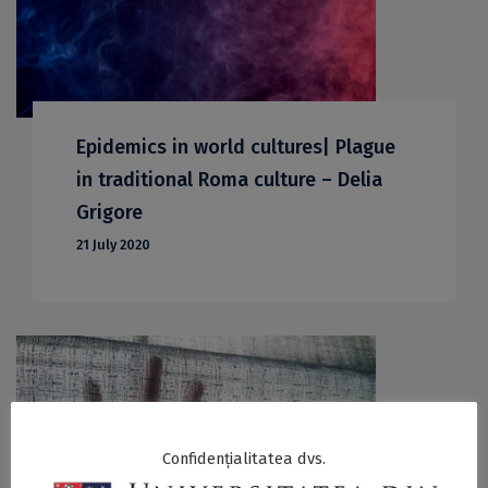
Epidemics in world cultures| Plague
in traditional Roma culture – Delia
Grigore
21 July 2020
Confidențialitatea dvs.