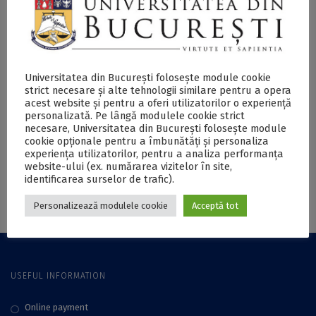
Epidemics in world cultures | Funeral
Universitatea din București folosește module cookie
symphony of screams and suffering
strict necesare și alte tehnologii similare pentru a opera
– Liviu Franga
acest website și pentru a oferi utilizatorilor o experiență
personalizată. Pe lângă modulele cookie strict
27 May 2020
necesare, Universitatea din București folosește module
cookie opționale pentru a îmbunătăți și personaliza
experiența utilizatorilor, pentru a analiza performanța
website-ului (ex. numărarea vizitelor în site,
identificarea surselor de trafic).
Personalizează modulele cookie
Acceptă tot
USEFUL INFORMATION
Online payment