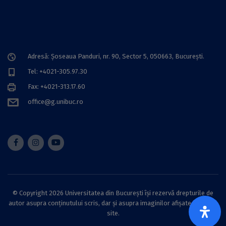
Adresă: Șoseaua Panduri, nr. 90, Sector 5, 050663, Bucureşti.
Tel: +4021-305.97.30
Fax: +4021-313.17.60
office@g.unibuc.ro
© Copyright 2026 Universitatea din București își rezervă drepturile de
autor asupra conținutului scris, dar și asupra imaginilor afișate pe acest
site.