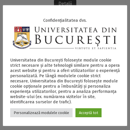
Detalii
Confidențialitatea dvs.
Privacy Settings
Universitatea din București folosește module cookie
strict necesare și alte tehnologii similare pentru a opera
Configureaza setarile pentru confidentialitate
acest website și pentru a oferi utilizatorilor o experiență
personalizată. Pe lângă modulele cookie strict
necesare, Universitatea din București folosește module
Detalii
cookie opționale pentru a îmbunătăți și personaliza
experiența utilizatorilor, pentru a analiza performanța
website-ului (ex. numărarea vizitelor în site,
identificarea surselor de trafic).
Personalizează modulele cookie
Acceptă tot