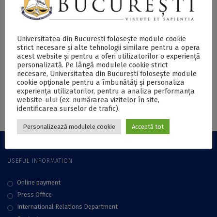
03 May 2019
Universitatea din București folosește module cookie
strict necesare și alte tehnologii similare pentru a opera
acest website și pentru a oferi utilizatorilor o experiență
Posts
personalizată. Pe lângă modulele cookie strict
1
2
necesare, Universitatea din București folosește module
cookie opționale pentru a îmbunătăți și personaliza
navigation
experiența utilizatorilor, pentru a analiza performanța
website-ului (ex. numărarea vizitelor în site,
identificarea surselor de trafic).
Personalizează modulele cookie
Acceptă tot
USEFUL INFORMATION
Online payment
Press Office
International Relations Department