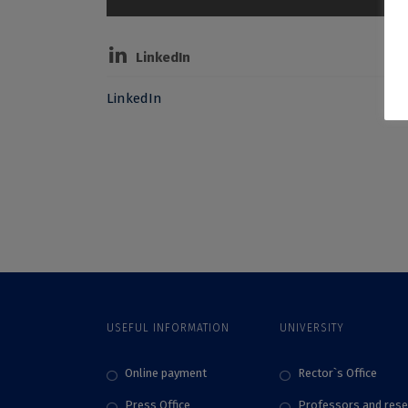
LinkedIn
LinkedIn
USEFUL INFORMATION
UNIVERSITY
Online payment
Rector`s Office
Press Office
Professors and rese