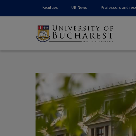
Faculties
UB News
Professors and res