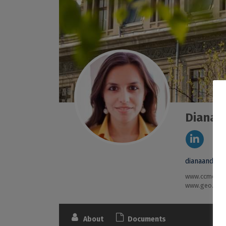
Diana 
dianaandree
www.ccmesi.r
www.geo.unib
About
Documents