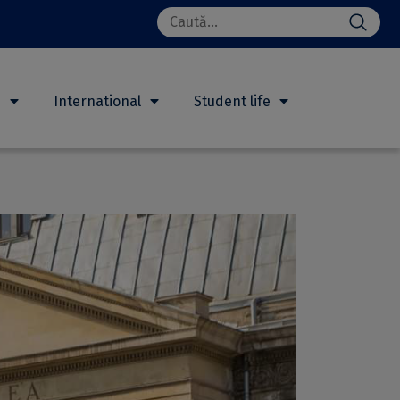
Search
for:
h
International
Student life