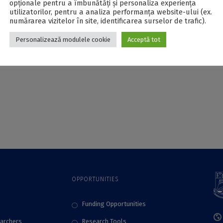
opționale pentru a îmbunătăți și personaliza experiența
utilizatorilor, pentru a analiza performanța website-ului (ex.
numărarea vizitelor în site, identificarea surselor de trafic).
Personalizează modulele cookie
Acceptă tot
OPPORTUNITIES
Funding Opportunities
archers
Research Tools