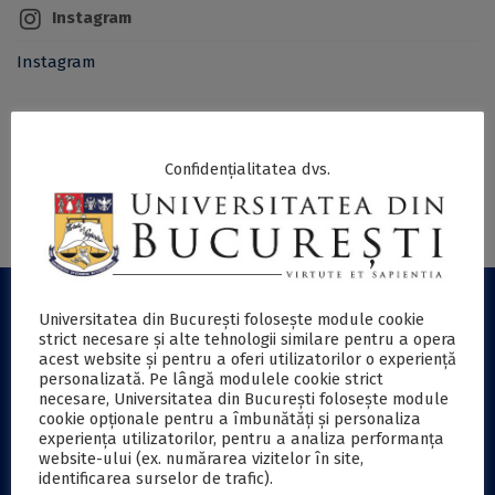
Instagram
Instagram
Confidențialitatea dvs.
Universitatea din București folosește module cookie
USEFUL INFORMATION
strict necesare și alte tehnologii similare pentru a opera
acest website și pentru a oferi utilizatorilor o experiență
personalizată. Pe lângă modulele cookie strict
Online payment
necesare, Universitatea din București folosește module
Press Office
cookie opționale pentru a îmbunătăți și personaliza
experiența utilizatorilor, pentru a analiza performanța
International Relations Department
website-ului (ex. numărarea vizitelor în site,
Contact
identificarea surselor de trafic).
EDUROAM