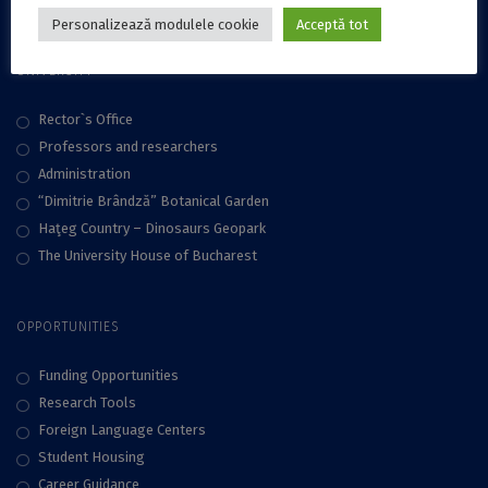
Personalizează modulele cookie
Acceptă tot
UNIVERSITY
Rector`s Office
Professors and researchers
Administration
“Dimitrie Brândză” Botanical Garden
Haţeg Country – Dinosaurs Geopark
The University House of Bucharest
OPPORTUNITIES
Funding Opportunities
Research Tools
Foreign Language Centers
Student Housing
Career Guidance