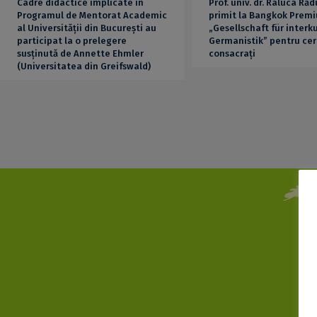
Cadre didactice implicate în
Prof. univ. dr. Raluca Ră
Programul de Mentorat Academic
primit la Bangkok Premi
al Universității din București au
„Gesellschaft für interku
participat la o prelegere
Germanistik” pentru cer
susținută de Annette Ehmler
consacrați
(Universitatea din Greifswald)