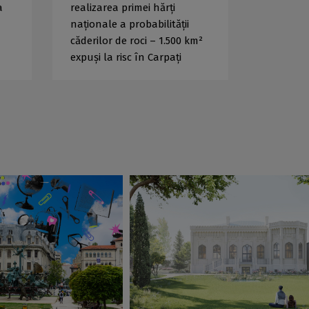
a
realizarea primei hărți
naționale a probabilității
căderilor de roci – 1.500 km²
expuși la risc în Carpați