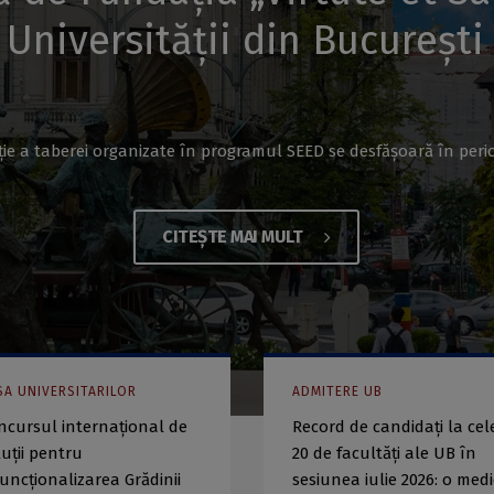
Universității din București
ție a taberei organizate în programul SEED se desfășoară în peri
CITEȘTE MAI MULT
SA UNIVERSITARILOR
ADMITERE UB
ncursul internațional de
Record de candidați la cel
luții pentru
20 de facultăți ale UB în
funcționalizarea Grădinii
sesiunea iulie 2026: o med