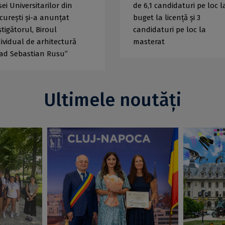
ei Universitarilor din
de 6,1 candidaturi pe loc l
curești și-a anunțat
buget la licență și 3
tigătorul, Biroul
candidaturi pe loc la
dividual de arhitectură
masterat
lad Sebastian Rusu”
Ultimele noutăți