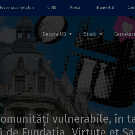
esori și cercetători
CIVIS
Presă
Intranet-UB
Con
Despre UB
Studii
Cercetar
 comunități vulnerabile, în 
ă de Fundația „Virtute et Sa