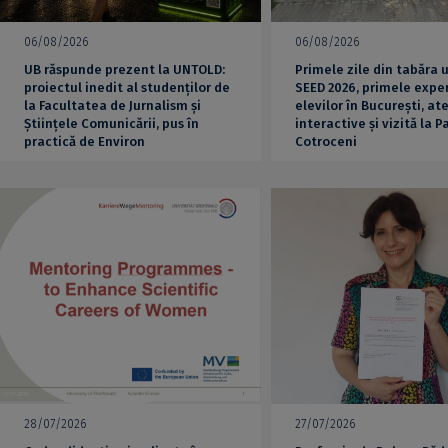
06/08/2026
06/08/2026
UB răspunde prezent la UNTOLD:
Primele zile din tabăra 
proiectul inedit al studenților de
SEED 2026, primele exper
la Facultatea de Jurnalism și
elevilor în București, ate
Științele Comunicării, pus în
interactive și vizită la P
practică de Environ
Cotroceni
28/07/2026
27/07/2026