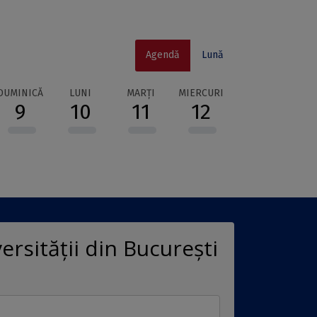
Agendă
Lună
DUMINICĂ
LUNI
MARȚI
MIERCURI
JOI
VI
9
10
11
12
13
ersității din București