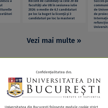
dulescu a
Record de candidați la cele 20 de
Succes p
ul
facultăți ale UB în sesiunea iulie
communit
lturelle
2026: o medie de 6,1 candidaturi
de Univer
cetători
pe loc la buget la licență și 3
de proiec
candidaturi pe loc la masterat
Internați
refuncțio
Universit
Vezi mai multe »
Confidențialitatea dvs.
Universitatea din București folosește module cookie strict