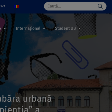
Search
tact
for:
e
Internațional
Student UB
tabăra urbană
pientia” a