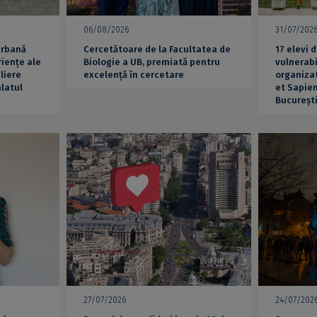
06/08/2026
31/07/202
urbană
Cercetătoare de la Facultatea de
17 elevi 
iențe ale
Biologie a UB, premiată pentru
vulnerabi
liere
excelență în cercetare
organizat
alatul
et Sapien
Bucureșt
27/07/2026
24/07/202