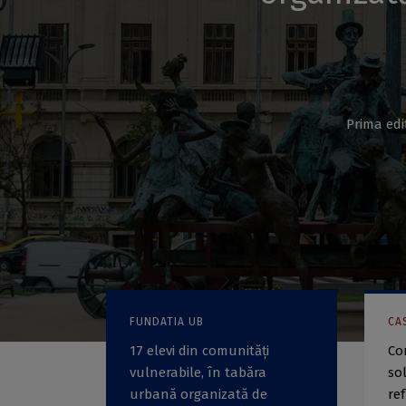
Prima edi
FUNDATIA UB
CA
17 elevi din comunități
Co
vulnerabile, în tabăra
so
urbană organizată de
re