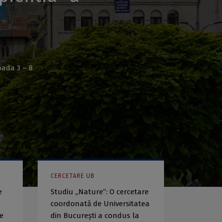
oada 3 – 8
CERCETARE UB
e
Studiu „Nature”: O cercetare
coordonată de Universitatea
ie
din București a condus la