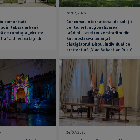
6
28/07/2026
din comunități
Concursul internațional de soluții
le, în tabăra urbană
pentru refuncționalizarea
ă de Fundația „Virtute
Grădinii Casei Universitarilor din
tia” a Universității din
București și-a anunțat
i
câștigătorul, Biroul individual de
arhitectură „Vlad Sebastian Rusu”
6
24/07/2026