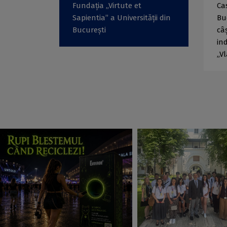
Fundația „Virtute et
Cas
Sapientia” a Universității din
Bu
București
câș
in
„V