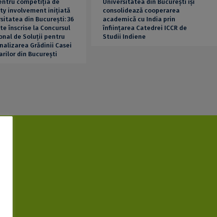
entru competiția de
Universitatea din București își
y involvement inițiată
consolidează cooperarea
sitatea din București: 36
academică cu India prin
te înscrise la Concursul
înființarea Catedrei ICCR de
onal de Soluții pentru
Studii Indiene
nalizarea Grădinii Casei
arilor din București