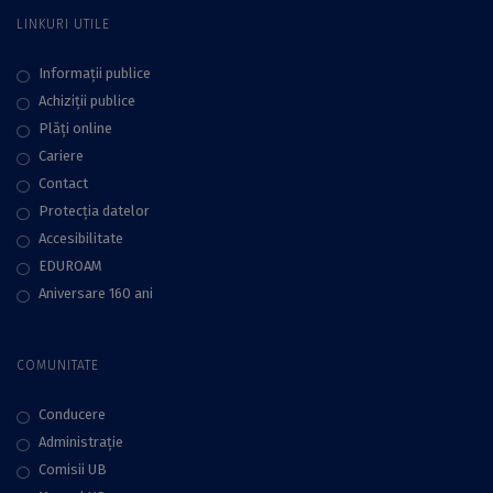
LINKURI UTILE
Informații publice
Achiziții publice
Plăţi online
Cariere
Contact
Protecţia datelor
Accesibilitate
EDUROAM
Aniversare 160 ani
COMUNITATE
Conducere
Administraţie
Comisii UB