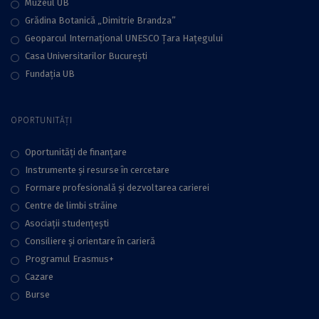
Muzeul UB
Grădina Botanică „Dimitrie Brandza”
Geoparcul Internațional UNESCO Țara Hațegului
Casa Universitarilor București
Fundaţia UB
OPORTUNITĂȚI
Oportunități de finanțare
Instrumente și resurse în cercetare
Formare profesională și dezvoltarea carierei
Centre de limbi străine
Asociații studențești
Consiliere şi orientare în carieră
Programul Erasmus+
Cazare
Burse