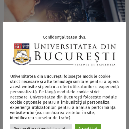
Confidențialitatea dvs.
Universitatea din București folosește module cookie
strict necesare și alte tehnologii similare pentru a opera
Facilităţi IT&C
acest website și pentru a oferi utilizatorilor o experiență
personalizată. Pe lângă modulele cookie strict
necesare, Universitatea din București folosește module
cookie opționale pentru a îmbunătăți și personaliza
experiența utilizatorilor, pentru a analiza performanța
website-ului (ex. numărarea vizitelor în site,
identificarea surselor de trafic).
Personalizează modulele cookie
Acceptă tot