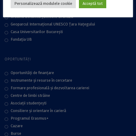
Comisii UB
Personalizează modulele cookie
Acceptă tot
Muzeul UB
Grădina Botanică „Dimitrie Brandza”
Geoparcul Internațional UNESCO Țara Hațegului
Casa Universitarilor București
Fundaţia UB
OPORTUNITĂȚI
Oportunități de finanțare
Instrumente și resurse în cercetare
Formare profesională și dezvoltarea carierei
Centre de limbi străine
Asociații studențești
Consiliere şi orientare în carieră
Programul Erasmus+
Cazare
Burse