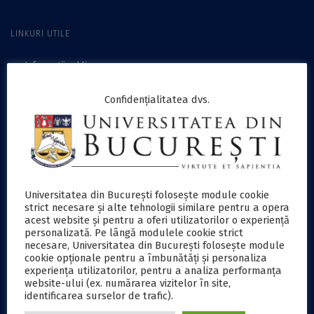
LINKURI UTILE
Informații publice
Achiziții publice
Confidențialitatea dvs.
Plăţi online
Cariere
Contact
Protecţia datelor
Accesibilitate
EDUROAM
Universitatea din București folosește module cookie
Aniversare 160 ani
strict necesare și alte tehnologii similare pentru a opera
acest website și pentru a oferi utilizatorilor o experiență
personalizată. Pe lângă modulele cookie strict
necesare, Universitatea din București folosește module
COMUNITATE
cookie opționale pentru a îmbunătăți și personaliza
experiența utilizatorilor, pentru a analiza performanța
Conducere
website-ului (ex. numărarea vizitelor în site,
identificarea surselor de trafic).
Administraţie