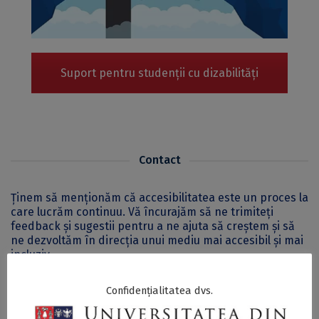
Suport pentru studenții cu dizabilități
Contact
Ținem să menționăm că accesibilitatea este un proces la
care lucrăm continuu. Vă încurajăm să ne trimiteți
feedback și sugestii pentru a ne ajuta să creștem și să
ne dezvoltăm în direcția unui mediu mai accesibil și mai
incluziv.
Confidențialitatea dvs.
Serviciul Incluziune, Echitate și Egalitate de