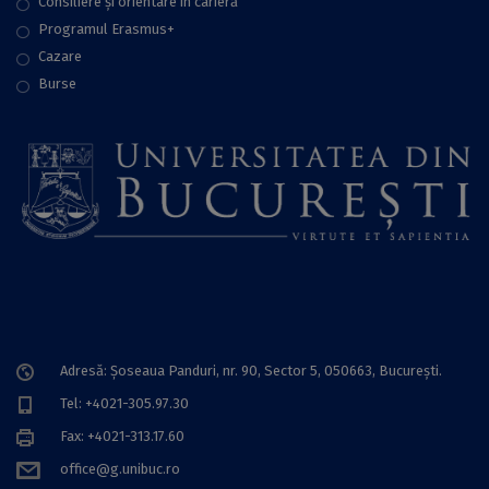
Consiliere şi orientare în carieră
Programul Erasmus+
Cazare
Burse
Adresă: Șoseaua Panduri, nr. 90, Sector 5, 050663, Bucureşti.
Tel: +4021-305.97.30
Fax: +4021-313.17.60
office@g.unibuc.ro