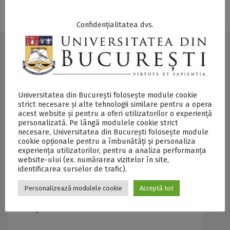
Confidențialitatea dvs.
Regulamente și taxe - UniBuc -
Universitatea din București
Oferte de burse
Universitatea din București folosește module cookie
strict necesare și alte tehnologii similare pentru a opera
acest website și pentru a oferi utilizatorilor o experiență
Cămine UB
personalizată. Pe lângă modulele cookie strict
necesare, Universitatea din București folosește module
cookie opționale pentru a îmbunătăți și personaliza
Tabere
experiența utilizatorilor, pentru a analiza performanța
website-ului (ex. numărarea vizitelor în site,
identificarea surselor de trafic).
Cantină
Personalizează modulele cookie
Acceptă tot
Plăți Taxe Online