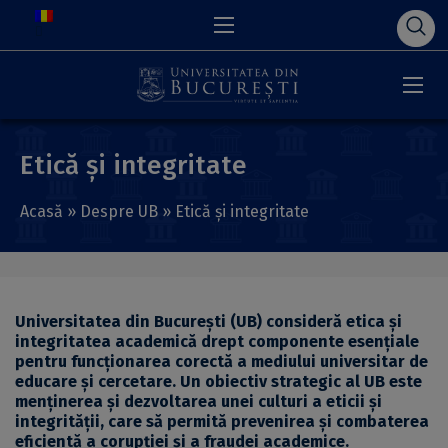
Etică și integritate
Acasă
»
Despre UB
»
Etică și integritate
Universitatea din București (UB) consideră etica și
integritatea academică drept componente esențiale
pentru funcționarea corectă a mediului universitar de
educare și cercetare. Un obiectiv strategic al UB este
menținerea și dezvoltarea unei culturi a eticii și
integrității, care să permită prevenirea și combaterea
eficientă a corupției și a fraudei academice.