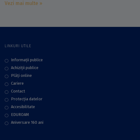
Vezi mai multe »
LINKURI UTILE
Informații publice
Achiziții publice
Plăţi online
Cariere
Contact
Protecţia datelor
Accesibilitate
EDUROAM
Aniversare 160 ani