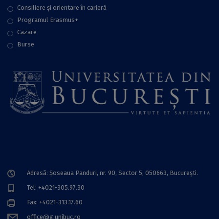
Consiliere şi orientare în carieră
Programul Erasmus+
Cazare
Burse
Adresă: Șoseaua Panduri, nr. 90, Sector 5, 050663, Bucureşti.
Tel: +4021-305.97.30
Fax: +4021-313.17.60
office@g.unibuc.ro