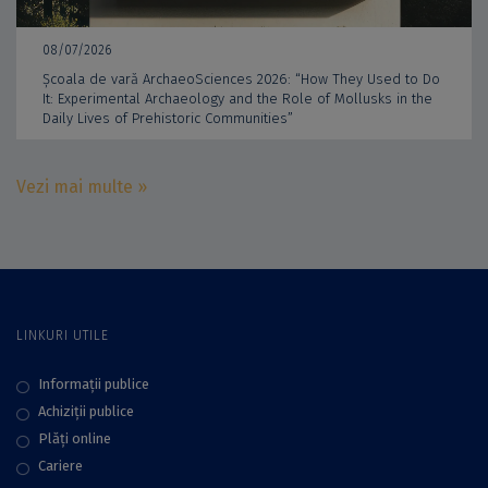
08/07/2026
Școala de vară ArchaeoSciences 2026: “How They Used to Do
It: Experimental Archaeology and the Role of Mollusks in the
Daily Lives of Prehistoric Communities”
Vezi mai multe »
LINKURI UTILE
Informații publice
Achiziții publice
Plăţi online
Cariere