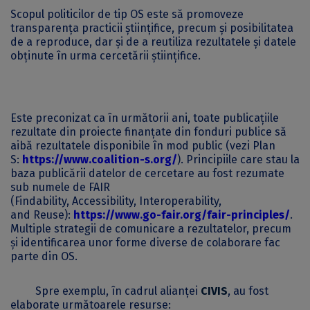
Scopul politicilor de tip OS este să promoveze
transparența practicii științifice, precum și posibilitatea
de a reproduce, dar și de a reutiliza rezultatele și datele
obținute în urma cercetării științifice.
Este preconizat ca în următorii ani, toate publicațiile
rezultate din proiecte finanțate din fonduri publice să
aibă rezultatele disponibile în mod public (vezi
Plan
S
:
https://www.coalition-s.org/
). Principiile care stau la
baza publicării datelor de cercetare au fost rezumate
sub numele de FAIR
(
F
indability,
A
ccessibility,
I
nteroperability,
and
R
euse):
https://www.go-fair.org/fair-principles/
.
Multiple strategii de comunicare a rezultatelor, precum
și identificarea unor forme diverse de colaborare fac
parte din OS.
Spre exemplu, în cadrul alianței
CIVIS
, au fost
elaborate următoarele resurse: