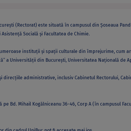
ucurești (Rectorat) este situată în campusul din Șoseaua Pandur
i Asistență Socială și Facultatea de Chimie.
meroase instituții și spații culturale din împrejurime, cum ar
” a Universității din București, Universitatea Națională de Ap
și direcțiile administrative, inclusiv Cabinetul Rectorului, Cabi
tă pe Bd. Mihail Kogălniceanu 36-46, Corp A (în campusul Facul
lor din cadrul UniBuc pot fi accesate mai jos.