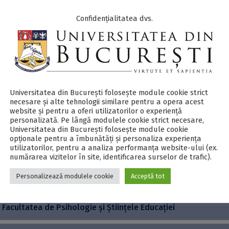
Facultatea de Geografie
Confidențialitatea dvs.
Facultatea de Geologie și Geofizică
Facultatea de Istorie
Facultatea de Jurnalism și Științele Comunicării
Universitatea din București folosește module cookie strict
necesare și alte tehnologii similare pentru a opera acest
website și pentru a oferi utilizatorilor o experiență
personalizată. Pe lângă modulele cookie strict necesare,
Facultatea de Limbi și Literaturi Străine
Universitatea din București folosește module cookie
opționale pentru a îmbunătăți și personaliza experiența
utilizatorilor, pentru a analiza performanța website-ului (ex.
Facultatea de Litere
numărarea vizitelor în site, identificarea surselor de trafic).
Personalizează modulele cookie
Acceptă tot
Facultatea de Matematică și Informatică
Facultatea de Psihologie și Științele Educației