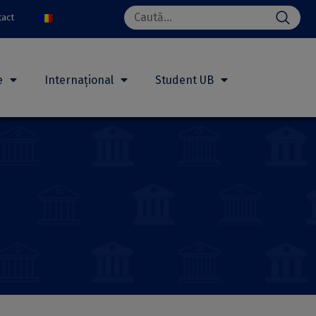
Search
tact
for:
e
Internațional
Student UB