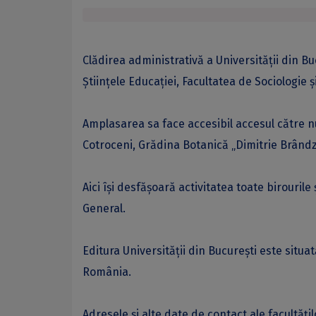
Clădirea administrativă a Universității din B
Științele Educației, Facultatea de Sociologie ș
Amplasarea sa face accesibil accesul către nu
Cotroceni, Grădina Botanică „Dimitrie Brândză
Aici își desfășoară activitatea toate birourile 
General.
Editura Universității din București este situa
România.
Adresele și alte date de contact ale facultăți