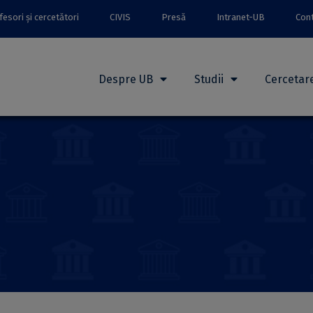
esori și cercetători
CIVIS
Presă
Intranet-UB
Con
Despre UB
Studii
Cercetar