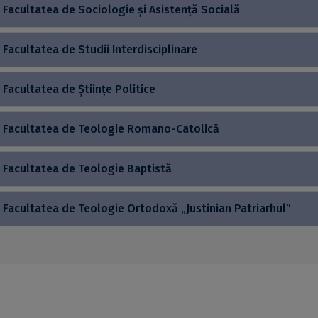
Facultatea de Sociologie și Asistență Socială
Facultatea de Studii Interdisciplinare
Facultatea de Științe Politice
Facultatea de Teologie Romano-Catolică
Facultatea de Teologie Baptistă
Facultatea de Teologie Ortodoxă „Justinian Patriarhul”