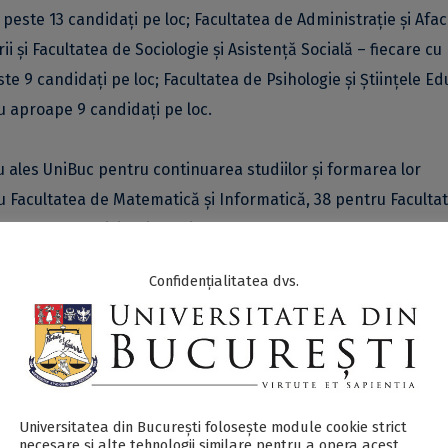
peste 13 candidați pe loc; Facultatea de Administrație și Afac
ii și Facultatea de Sociologie și Asistență Socială – fiecare cu
ste 9 candidați pe loc; Facultatea de Psihologie și Științele Ed
 cu aproape 9 candidați pe loc.
au ales UniBuc pentru continuarea studiilor și formarea lor
u Facultatea de Matematică și Informatică, 38 pentru Faculta
Facultatea de Fizică, iar alți 3 pentru Facultatea de Geografie.
Confidențialitatea dvs.
esul de admitere pentru anumite programe ale facultăților a f
ugust a anului 2020. Ca și în anii anteriori, Universitatea din
și pentru un număr semnificativ de absolvenți de licență. Ast
e master s-a înregistrat la Facultatea de Administrație și A
ției – cu peste 3 candidați pe loc, dar și la Facultatea de Mate
Universitatea din București folosește module cookie strict
necesare și alte tehnologii similare pentru a opera acest