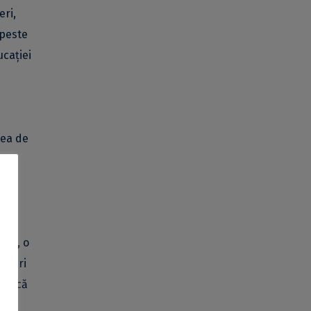
eri,
 peste
ucației
tea de
ost
fel, o
faceri
matică