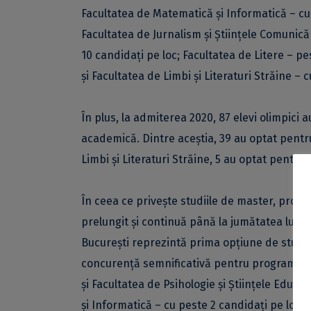
Facultatea de Matematică și Informatică – cu 
Facultatea de Jurnalism și Științele Comunicăr
10 candidați pe loc; Facultatea de Litere – pe
și Facultatea de Limbi și Literaturi Străine –
În plus, la admiterea 2020, 87 elevi olimpici 
academică. Dintre aceștia, 39 au optat pentr
Limbi și Literaturi Străine, 5 au optat pentru 
În ceea ce privește studiile de master, proc
prelungit și continuă până la jumătatea lunii a
București reprezintă prima opțiune de studiu 
concurență semnificativă pentru programele d
și Facultatea de Psihologie și Științele Educa
și Informatică – cu peste 2 candidați pe loc.