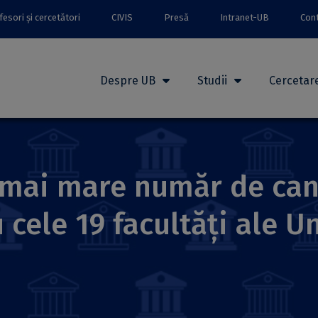
esori și cercetători
CIVIS
Presă
Intranet-UB
Con
Despre UB
Studii
Cercetar
l mai mare număr de can
cele 19 facultăți ale Un