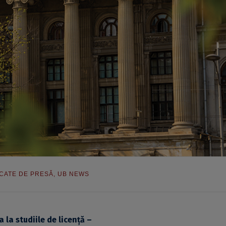
CATE DE PRESĂ
,
UB NEWS
la studiile de licență –