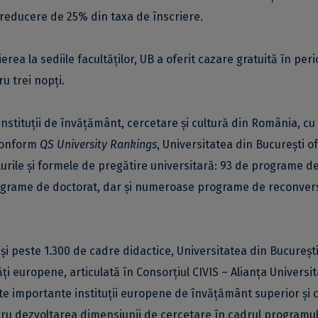
o reducere de 25% din taxa de înscriere.
rea la sediile facultăților, UB a oferit cazare gratuită în per
ru trei nopți.
nstituții de învățământ, cercetare și cultură din România, cu
 conform
QS University Rankings
, Universitatea din București o
urile și formele de pregătire universitară: 93 de programe d
rograme de doctorat, dar și numeroase programe de reconver
i peste 1.300 de cadre didactice, Universitatea din Bucureșt
ți europene, articulată în Consorțiul CIVIS – Alianța Universi
te importante instituții europene de învățământ superior și 
ru dezvoltarea dimensiunii de cercetare în cadrul programul