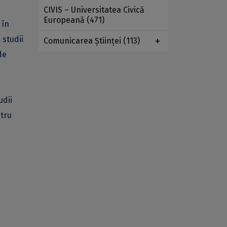
CIVIS – Universitatea Civică
Europeană
(471)
 în
 studii
Comunicarea Ştiinţei
(113)
de
udii
ntru