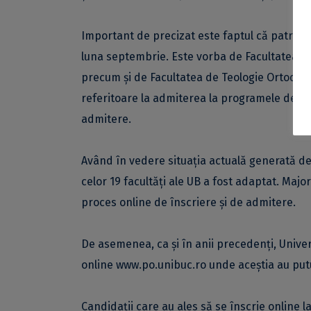
Important de precizat este faptul că patru f
luna septembrie. Este vorba de Facultatea de 
precum și de Facultatea de Teologie Ortodoxă
referitoare la admiterea la programele de ma
admitere.
Având în vedere situația actuală generată de
celor 19 facultăți ale UB a fost adaptat. Major
proces online de înscriere și de admitere.
De asemenea, ca și în anii precedenți, Univer
online
www.po.unibuc.ro
unde aceștia au put
Candidații care au ales să se înscrie online l