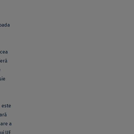
ioada
 cea
feră
e
sie
i este
tară
care a
ui UE