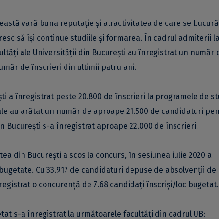
eastă vară buna reputație și atractivitatea de care se bucură
resc să își continue studiile și formarea. În cadrul admiterii la
ultăți ale Universității din București au înregistrat un număr 
ăr de înscrieri din ultimii patru ani.
ti a înregistrat peste 20.800 de înscrieri la programele de st
rale au arătat un număr de aproape 21.500 de candidaturi pe
din București s-a înregistrat aproape 22.000 de înscrieri.
tea din București a scos la concurs, în sesiunea iulie 2020 a
i bugetate. Cu 33.917 de candidaturi depuse de absolvenții de
registrat o concurență de 7.68 candidați înscriși/loc bugetat.
t s-a înregistrat la următoarele facultăți din cadrul UB: