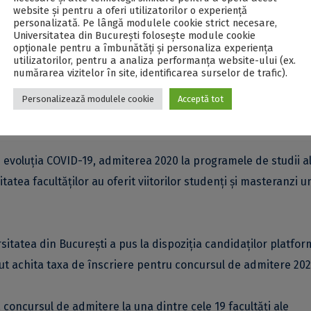
website și pentru a oferi utilizatorilor o experiență
personalizată. Pe lângă modulele cookie strict necesare,
Universitatea din București folosește module cookie
acultăți ale UB organizează sesiune de admitere la master do
opționale pentru a îmbunătăți și personaliza experiența
Biologie, Facultatea de Drept, Facultatea de Geologie și Geofi
utilizatorilor, pentru a analiza performanța website-ului (ex.
numărarea vizitelor în site, identificarea surselor de trafic).
 „Justinian Patriarhul”. Vom reveni cu informații complete
ster în cursul lunii septembrie, odată cu finalizarea procesu
Personalizează modulele cookie
Acceptă tot
 evoluția COVID-19, admiterea 2020 la programele de studii a
itatea facultăților au oferit viitorilor studenți și masteranzi u
sitatea din București a pus la dispoziția candidaților platfo
ut achita taxa de înscriere pentru concursul de admitere 202
a concursul de admitere la una dintre cele 19 facultăți ale