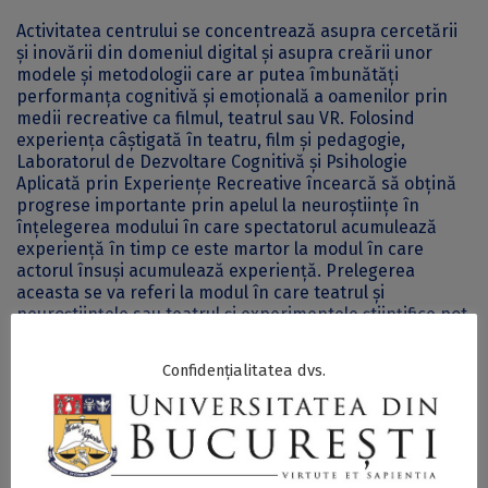
Activitatea centrului se concentrează asupra cercetării
și inovării din domeniul digital și asupra creării unor
modele și metodologii care ar putea îmbunătăți
performanța cognitivă și emoțională a oamenilor prin
medii recreative ca filmul, teatrul sau VR. Folosind
experiența câștigată în teatru, film și pedagogie,
Laboratorul de Dezvoltare Cognitivă și Psihologie
Aplicată prin Experiențe Recreative încearcă să obțină
progrese importante prin apelul la neuroștiințe în
înțelegerea modului în care spectatorul acumulează
experiență în timp ce este martor la modul în care
actorul însuși acumulează experiență. Prelegerea
aceasta se va referi la modul în care teatrul și
neuroștiințele sau teatrul și experimentele științifice pot
conlucra în cadrul proiectelor aflate în desfășurare în
acest laborator.
Confidențialitatea dvs.
Seminariile
Consciousness and Cognition: An
Interdisciplinary Approach
sunt organizate de dr. Diana
Stanciu,
visiting scholar
al Secției de Științe Umaniste a
Institutului de Cercetare al Universității din București în