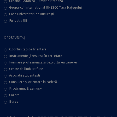
Grădina Botanică „Dimitrie Brandza”
Geoparcul Internațional UNESCO Țara Hațegului
Casa Universitarilor București
Fundaţia UB
OPORTUNITĂȚI
Oportunități de finanțare
Instrumente și resurse în cercetare
Formare profesională și dezvoltarea carierei
Centre de limbi străine
Asociații studențești
Consiliere şi orientare în carieră
Programul Erasmus+
Cazare
Burse