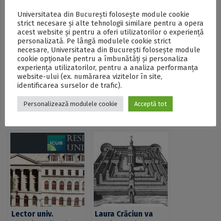
perioada martie-decembrie 2016. Mai multe informații
Universitatea din București folosește module cookie
despre activitatea de cercetare a dr. Diana Stanciu pot
strict necesare și alte tehnologii similare pentru a opera
fi consultate
aici
.
acest website și pentru a oferi utilizatorilor o experiență
personalizată. Pe lângă modulele cookie strict
Mai multe informații despre seminarul
Consciousness
necesare, Universitatea din București folosește module
cookie opționale pentru a îmbunătăți și personaliza
and Cognition: An Interdisciplinary Approach
pot fi
experiența utilizatorilor, pentru a analiza performanța
consultate
aici
.
website-ului (ex. numărarea vizitelor în site,
identificarea surselor de trafic).
Personalizează modulele cookie
Acceptă tot
Postări Asemănătoare:
Lector univ.
Laura Crăciun va