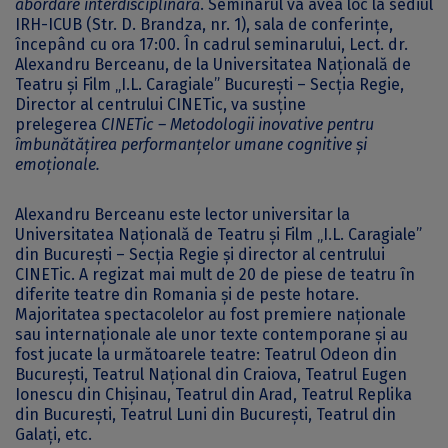
abordare interdisciplinară
. Seminarul va avea loc la sediul
IRH-ICUB (Str. D. Brandza, nr. 1), sala de conferințe,
începând cu ora 17:00. În cadrul seminarului, Lect. dr.
Alexandru Berceanu, de la Universitatea Națională de
Teatru și Film „I.L. Caragiale” București – Secția Regie,
Director al centrului CINETic, va susține
prelegerea
CINETic – Metodologii inovative pentru
îmbunătățirea performanțelor umane cognitive și
emoționale.
Alexandru Berceanu este lector universitar la
Universitatea Națională de Teatru și Film „I.L. Caragiale”
din București – Secția Regie și director al centrului
CINETic. A regizat mai mult de 20 de piese de teatru în
diferite teatre din Romania și de peste hotare.
Majoritatea spectacolelor au fost premiere naționale
sau internaționale ale unor texte contemporane și au
fost jucate la următoarele teatre: Teatrul Odeon din
București, Teatrul Național din Craiova, Teatrul Eugen
Ionescu din Chișinau, Teatrul din Arad, Teatrul Replika
din București, Teatrul Luni din București, Teatrul din
Galați, etc.