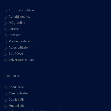
Informații publice
Achiziții publice
Plăţi online
Cariere
Contact
Protecţia datelor
Accesibilitate
EDUROAM
Aniversare 160 ani
COMUNITATE
Conducere
Administraţie
Comisii UB
Muzeul UB