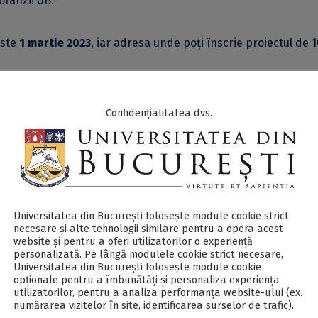
oranzii UB.
este
1 martie 2023
, iar adresa unde poți înscrie proiectul de 
 care să stârnească atât interesul, cât și curiozitatea publicu
Confidențialitatea dvs.
de 10 minute în etapa finală. Poți aplica individual, dar și în 
ții din București, manageri și specialiști în comunicare.
Universitatea din București folosește module cookie strict
necesare și alte tehnologii similare pentru a opera acest
ei proiectelor #de10?
website și pentru a oferi utilizatorilor o experiență
personalizată. Pe lângă modulele cookie strict necesare,
Universitatea din București folosește module cookie
tapă a programului, ce constă într-o sesiune online de pregătir
opționale pentru a îmbunătăți și personaliza experiența
utilizatorilor, pentru a analiza performanța website-ului (ex.
i din București și experți în comunicare te vor consilia în ve
numărarea vizitelor în site, identificarea surselor de trafic).