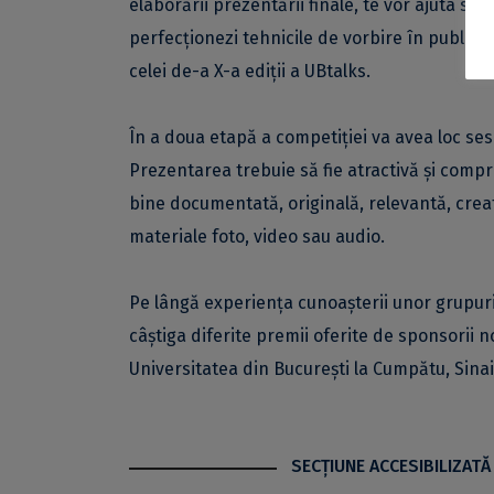
elaborării prezentării finale, te vor ajuta să p
perfecționezi tehnicile de vorbire în public. L
celei de-a X-a ediții a UBtalks.
În a doua etapă a competiției va avea loc sesi
Prezentarea trebuie să fie atractivă și comp
bine documentată, originală, relevantă, creati
materiale foto, video sau audio.
Pe lângă experiența cunoașterii unor grupuri 
câștiga diferite premii oferite de sponsorii no
Universitatea din București la Cumpătu, Sinaia
SECŢIUNE ACCESIBILIZATĂ