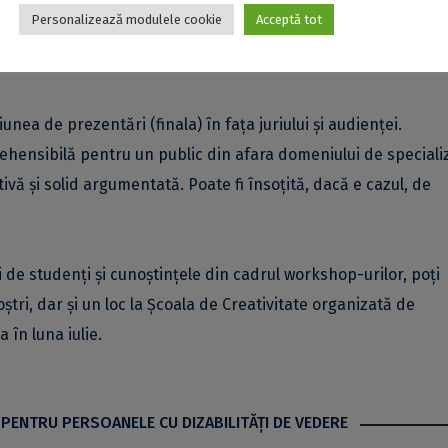
ui bazele unor noi strategii de a-ți vinde ideile și te vor ajuta 
Personalizează modulele cookie
Acceptă tot
a finalul sesiunii de pregătire, coordonatorii vor decide finaliș
unea de prezentări (finala) în fața juriului și audienței.
rehensibilă pentru un public din afara domeniului de speciali
vă și solid argumentată. Poate fi însoțită, dacă e cazul, de
de studenți și cunoștințele din cadrul workshop-urilor, poți
ștri, dar și un loc la Școala de Creativitate organizată de
 în luna iulie.
 PENTRU PERSOANELE CU DIZABILITĂŢI DE VEDERE