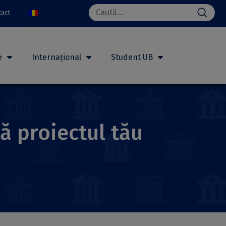
Search
tact
for:
e
Internațional
Student UB
ă proiectul tău