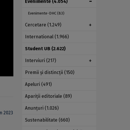
Evenimente
(4.054)
Evenimente-DHC
(83)
Cercetare
(1.249)
International
(1.966)
Student UB
(2.622)
Interviuri
(217)
Premii şi distincţii
(150)
Apeluri
(491)
Apariţii editoriale
(89)
Anunţuri
(1.026)
în 2023
Sustenabilitate
(660)