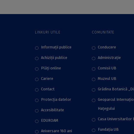
LINKURI UTILE
COMUNITATE
Informații publice
Conducere
Achiziții publice
Administraţie
Plăţi online
Comisii UB
Cariere
Muzeul UB
Contact
Grădina Botanică „D
Protecţia datelor
Geoparcul Internați
Hațegului
Accesibilitate
Casa Universitarilor 
EDUROAM
Fundaţia UB
Aniversare 160 ani