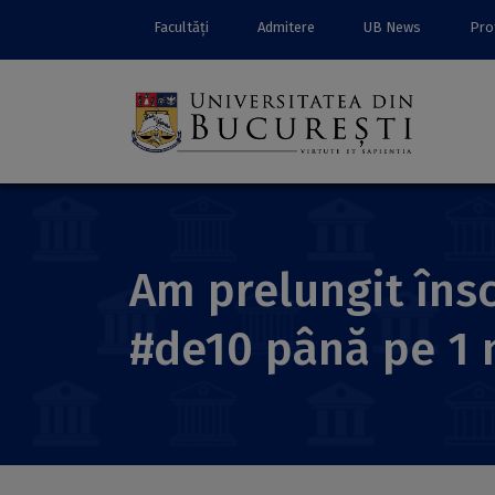
Facultăți
Admitere
UB News
Prof
Am prelungit însc
#de10 până pe 1 