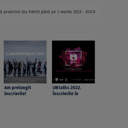
tă proiectul tău #de10 până pe 1 martie 2023 - DOCX
Am prelungit
UBtalks 2022.
înscrierile!
Înscrierile în
coLABORATORUL de
competiția
IDEI așteaptă ideea
proiectelor #de10,
ta până pe 19
prelungite până pe
octombrie 2022
6 martie