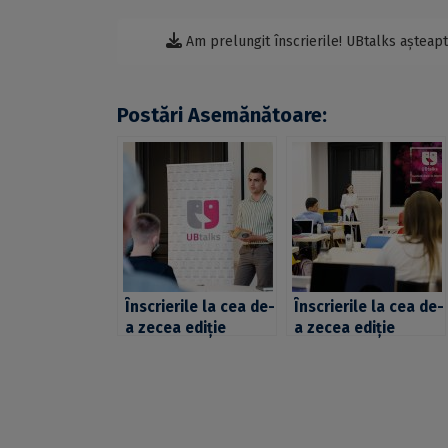
Am prelungit înscrierile! UBtalks așteap
Postări Asemănătoare:
Înscrierile la cea de-
Înscrierile la cea de-
a zecea ediție
a zecea ediție
UBtalks, prelungite
UBtalks, prelungite
până pe 20 martie
până pe 16 aprilie
2023. Câștigă cu
2023. Câștigă cu
proiectul tău #de10
proiectul tău #de10