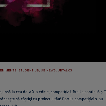
ENIMENTE
,
STUDENT UB
,
UB NEWS
,
UBTALKS
ajunsă la cea de-a X-a ediție, competiția UBtalks continuă și 
ăznește să câștigi cu proiectul tău! Porțile competiției s-au