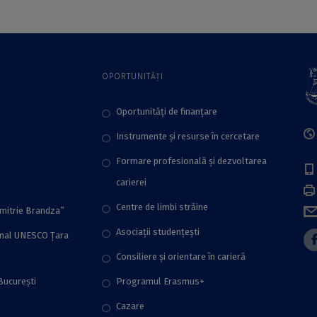
OPORTUNITĂȚI
Oportunități de finanțare
Instrumente și resurse în cercetare
Formare profesională și dezvoltarea
carierei
Centre de limbi străine
imitrie Brandza”
Asociații studențești
onal UNESCO Țara
Consiliere şi orientare în carieră
București
Programul Erasmus+
Cazare