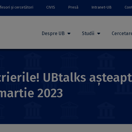
esori și cercetători
CIVIS
Presă
Intranet-UB
Con
Despre UB
Studii
Cercetar
rierile! UBtalks așteapt
martie 2023