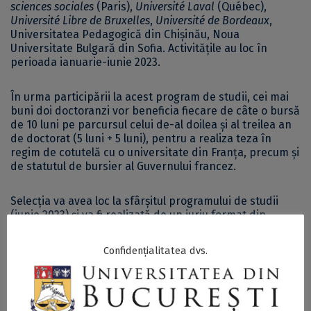
sciences sociales
(Paris),
Université Laval
(Québec),
Université Libre de Bruxelles
,
Université de Bordeaux
,
Universitatea Pedagogică din Chișinău, Noua
Universitate Bulgară din Sofia. Activitățile au loc în
perioada ianuarie-iunie 2023.
În urma participării la acest program de studii, cei mai
buni doi doctoranzi vor beneficia fiecare de câte o bursă
de 10 luni pe parcursul celui de-al doilea și al treilea an
de doctorat (5 luni + 5 luni), pentru a realiza teza în
regim de cotutelă cu o universitate din Franța, precum și
de statutul de bursier al Guvernului francez.
Selecția va avea loc la sfârșitul programului de studii
(iunie 2023) și va fi realizată de un juriu format din
profesori reprezentanți ai universităților partenere, ai
Universității din București și ai Ambasadei Franței în
Confidențialitatea dvs.
România.
Mai multe informații despre
bursele Guvernului francez
pentru doctoranzii în științe sociale ai Universității