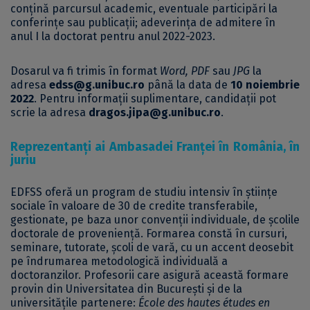
conțină parcursul academic, eventuale participări la
conferințe sau publicații; adeverința de admitere în
anul I la doctorat pentru anul 2022-2023.
Dosarul va fi trimis în format
Word, PDF
sau
JPG
la
adresa
edss@g.unibuc.
ro
până la data de
10 noiembrie
2022
. Pentru informații suplimentare, candidații pot
scrie la adresa
dragos.jipa@g.unibuc.ro
.
Reprezentanți ai Ambasadei Franței în România, în
juriu
EDFSS oferă un program de studiu intensiv în științe
sociale în valoare de 30 de credite transferabile,
gestionate, pe baza unor convenții individuale, de școlile
doctorale de proveniență. Formarea constă în cursuri,
seminare, tutorate, școli de vară, cu un accent deosebit
pe îndrumarea metodologică individuală a
doctoranzilor. Profesorii care asigură această formare
provin din Universitatea din București și de la
universitățile partenere:
École des hautes études en