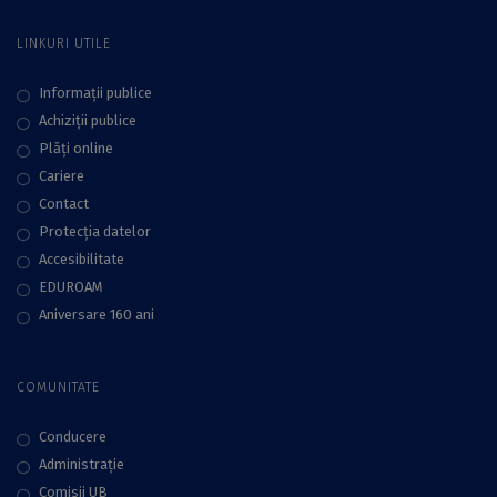
LINKURI UTILE
Informații publice
Achiziții publice
Plăţi online
Cariere
Contact
Protecţia datelor
Accesibilitate
EDUROAM
Aniversare 160 ani
COMUNITATE
Conducere
Administraţie
Comisii UB