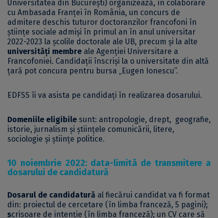
Universitatea din București) organizează, în colaborare
cu Ambasada Franței în România, un concurs de
admitere deschis tuturor doctoranzilor francofoni în
științe sociale admiși în primul an în anul universitar
2022-2023 la școlile doctorale ale UB, precum și la alte
universități membre
ale Agenției Universitare a
Francofoniei. Candidații înscriși la o universitate din altă
țară pot concura pentru
bursa „Eugen Ionescu”
.
EDFSS îi va asista pe candidați în realizarea dosarului.
Domeniile eligibile
sunt: antropologie, drept,
geografie,
istorie, jurnalism și științele comunicării, litere,
sociologie și științe politice.
10 noiembrie 2022: data-limită de transmitere a
dosarului de candidatură
Dosarul de candidatură
al fiecărui candidat va fi format
din: proiectul de cercetare (în limba franceză, 5 pagini);
s
crisoare de intenție (în limba franceză); un CV care să