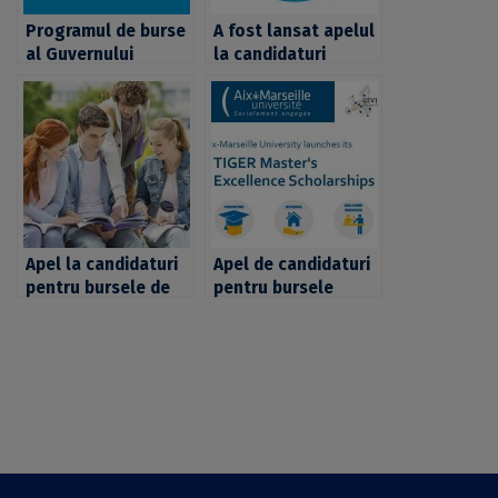
Programul de burse
A fost lansat apelul
al Guvernului
la candidaturi
Francez la nivel de
pentru Bursele
master și doctorat
Guvernului Francez
2017-2018 – apel la
candidaturi
Apel la candidaturi
Apel de candidaturi
pentru bursele de
pentru bursele
cercetare ale
TIGER Master’s
Fundației Germane
Excellence pentru
pentru Mediu
programe masterale
dedicate
interdisciplinare ale
absolvenților de
Universității din
studii masterale și
Marsilia, lansat de
doctoranzilor UB
CIVIS