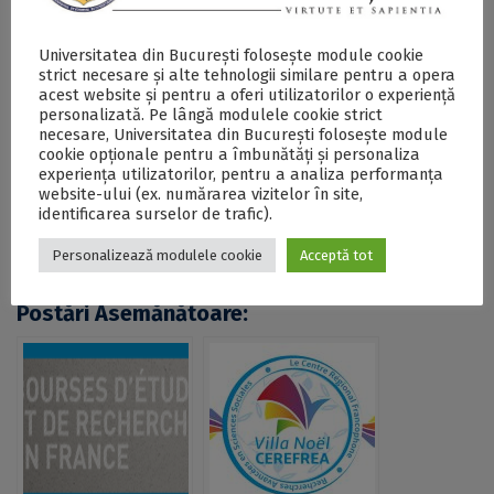
din București
pot fi consultate
aici
și
aici
.
Universitatea din București folosește module cookie
strict necesare și alte tehnologii similare pentru a opera
acest website și pentru a oferi utilizatorilor o experiență
SECŢIUNE ACCESIBILIZATĂ PENTRU
personalizată. Pe lângă modulele cookie strict
PERSOANELE CU DIZABILITĂŢI DE VEDERE
necesare, Universitatea din București folosește module
cookie opționale pentru a îmbunătăți și personaliza
experiența utilizatorilor, pentru a analiza performanța
website-ului (ex. numărarea vizitelor în site,
Apel la candidaturi pentru burse ale Guvernului
identificarea surselor de trafic).
francez dedicate doctoranzilor în științe sociale ai
Universității din București - DOCX
Personalizează modulele cookie
Acceptă tot
Postări Asemănătoare: