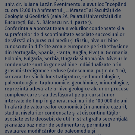
univ. dr. Iuliana Lazăr. Evenimentul a avut loc începând
cu ora 12:00 în Amfiteatrul „L. Mrazec” al Facultății de
Geologie și Geofizică (sala 2A, Palatul Universității din
București, Bd. N. Bălcescu nr. 1, parter).
Conferința a abordat tema nivelurilor condensate și a
suprafețelor de discontinuitate asociate succesiunilor
de vârstă din Jurasicul mediu și târziu, niveluri bine
cunoscute în diferite areale europene peri-thethysiene
din Portugalia, Spania, Franţa, Anglia, Elveţia, Germania,
Polonia, Bulgaria, Serbia, Ungaria și Romȃnia. Nivelurile
condensate sunt în general bine individualizate prin
grosimi stratigrafice reduse (adesea mai puțin de 1 m),
iar caracteristicile lor stratigrafice, sedimentologice,
paleontologice, taphonomice, geochimice, mineralogice,
reprezintă adevărate arhive geologice ale unor procese
complexe care s-au desfășurat pe parcursul unor
intervale de timp în general mai mari de 100 000 de ani.
În afară de valoarea lor economică (în anumite cazuri),
studiul nivelurilor condensate și al discontinuităților
asociate este deosebit de util în stratigrafia secvențială
și analiza bazinelor de sedimentare, permițând
evaluarea modificărilor de paleomediu și