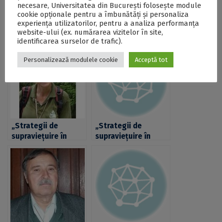
tectonic regional și global.
necesare, Universitatea din București folosește module
cookie opționale pentru a îmbunătăți și personaliza
experiența utilizatorilor, pentru a analiza performanța
Postări Asemănătoare:
website-ului (ex. numărarea vizitelor în site,
identificarea surselor de trafic).
Personalizează modulele cookie
Acceptă tot
„Strategii de
„Strategii de
supraviețuire în
supraviețuire în
micromedii:
micromedii:
interacțiuni
interacțiuni
microbialite-
microbialite-
metazoare în
metazoare în
Jurasicul mediu”,
Jurasicul mediu”,
prezentare
prezentare
susținută de prof.
susținută de prof.
univ. dr. Iuliana
univ. dr. Iuliana