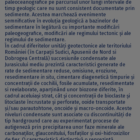
paleoceanografice pe parcursul unor lungi intervale de
timp geologic care nu sunt consistent documentate prin
sedimente. Acestea marchează evenimente
semnificative în evoluția geologică a bazinelor de
sedimentare în legătură cu importante modificări
paleogeografice, modificări ale regimului tectonic și ale
regimului de sedimentare.
În cadrul diferitelor unități geotectonice ale teritoriului
României (în Carpații Sudici, Apusenii de Nord si
Dobrogea Centrală) succesiunile condensate ale
Jurasicului mediu prezintă caracteristici generate de
rate de sedimentare reduse, omisiune, eroziune,
resedimentare
in situ
, cimentare diagenetică timpurie și
concentrații de cochilii, fosile acumulate, resedimentate
si reelaborate, aparținând unor biozone diferite, în
cadrul aceluiași strat, cât și concentrații de bioclaste și
litoclaste încrustate și perforate, ooide transportate
și/sau parautohtone, oncoide şi macro-oncoide. Aceste
niveluri condensate sunt asociate cu discontinuități de
tip hardground care au experimentat procese de
autigeneză prin precipitarea unor faze minerale ale
carbonaților, glauconitului, fosfaților și oxi-hidroxizilor
de fier. O caracteristică distinctivă o reprezintă