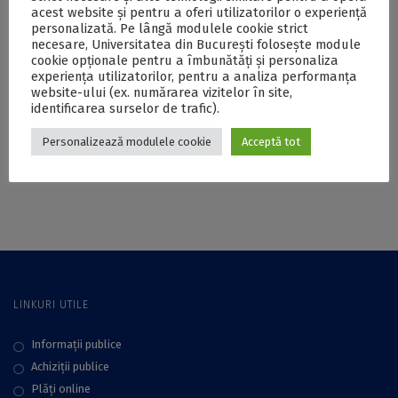
Facultății de Litere
și Aplicată ale
acest website și pentru a oferi utilizatorilor o experiență
Facultății de Litere
personalizată. Pe lângă modulele cookie strict
necesare, Universitatea din București folosește module
cookie opționale pentru a îmbunătăți și personaliza
experiența utilizatorilor, pentru a analiza performanța
Prof. univ. dr. habil.
Despre „decodarea
website-ului (ex. numărarea vizitelor în site,
Cecilia Mihaela
aberantă în expresie
identificarea surselor de trafic).
Popescu, invitată la
lingvistică” în cadrul
Conferințele
Conferințelor
Personalizează modulele cookie
Acceptă tot
Centrului de
Centrului de
Lingvistică Teoretică
Lingvistică Teoretică
și Aplicată a
și Aplicată,
Facultății de Litere
organizate la UB
LINKURI UTILE
Informații publice
Achiziții publice
Plăţi online