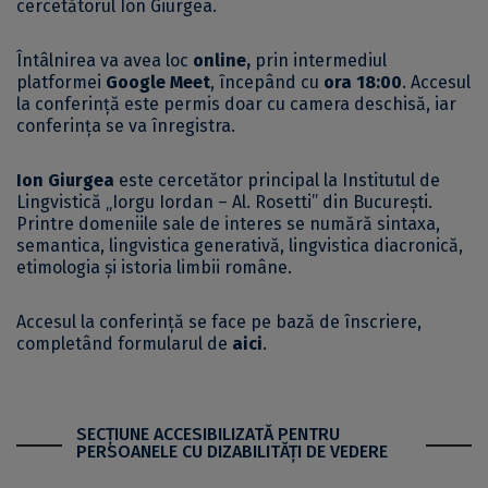
cercetătorul Ion Giurgea.
Întâlnirea va avea loc
online,
prin intermediul
platformei
Google Meet
, începând cu
ora 18:00
. Accesul
la conferință este permis doar cu camera deschisă, iar
conferința se va înregistra.
Ion Giurgea
este cercetător principal la Institutul de
Lingvistică „Iorgu Iordan – Al. Rosetti” din București.
Printre domeniile sale de interes se numără sintaxa,
semantica, lingvistica generativă, lingvistica diacronică,
etimologia și istoria limbii române.
Accesul la conferință se face pe bază de înscriere,
completând formularul de
aici
.
SECŢIUNE ACCESIBILIZATĂ PENTRU
PERSOANELE CU DIZABILITĂŢI DE VEDERE