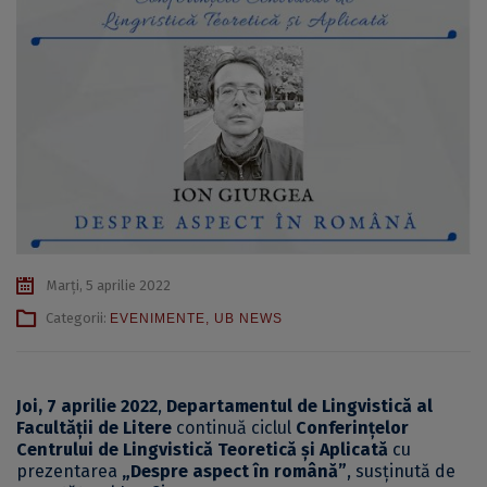
Marți, 5 aprilie 2022
Categorii:
EVENIMENTE
,
UB NEWS
Joi, 7 aprilie 2022
,
Departamentul de Lingvistică al
Facultății de Litere
continuă ciclul
Conferințelor
Centrului de Lingvistică Teoretică și Aplicată
cu
prezentarea
„Despre aspect în română”
, susținută de