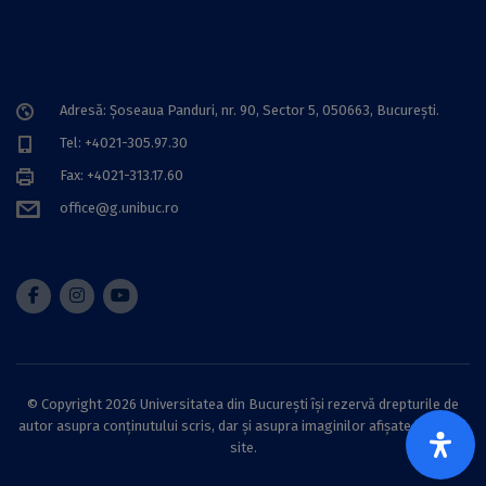
Adresă: Șoseaua Panduri, nr. 90, Sector 5, 050663, Bucureşti.
Tel: +4021-305.97.30
Fax: +4021-313.17.60
office@g.unibuc.ro
© Copyright 2026 Universitatea din București își rezervă drepturile de
autor asupra conținutului scris, dar și asupra imaginilor afișate pe acest
site.