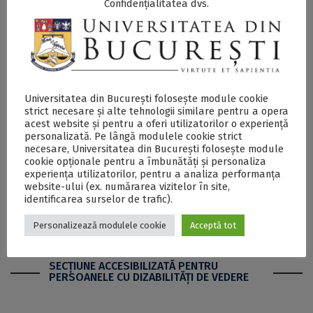
Confidențialitatea dvs.
Mai multe detalii sunt disponibile în apelul de
aici
.
Cei interesați pot transmite propunerile accesând
formularul disponibil
aici
.
Universitatea din București folosește module cookie
CIVIS DAYS, principalul eveniment al Alianței CIVIS,
strict necesare și alte tehnologii similare pentru a opera
reunește, anual, studenți, cadre didactice, cercetători și
acest website și pentru a oferi utilizatorilor o experiență
personalizată. Pe lângă modulele cookie strict
parteneri externi pentru a discuta direcțiile strategice ale
necesare, Universitatea din București folosește module
alianței, a face schimb de bune practici și a promova
cookie opționale pentru a îmbunătăți și personaliza
proiectele comune care contribuie la construirea unui
experiența utilizatorilor, pentru a analiza performanța
spațiu european al cunoașterii, solidarității și incluziunii.
website-ului (ex. numărarea vizitelor în site,
Ediția de anul trecut s-a desfășurat la Roma sub tema
identificarea surselor de trafic).
„Inclusion and Diversity in Higher Education”.
Personalizează modulele cookie
Acceptă tot
SECŢIUNE ACCESIBILIZATĂ PENTRU
PERSOANELE CU DIZABILITĂŢI DE VEDERE