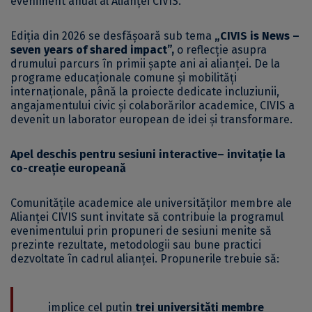
eveniment anual al Alianței CIVIS.
Ediția din 2026 se desfășoară sub tema
„CIVIS is News –
seven years of shared impact”,
o reflecție asupra
drumului parcurs în primii șapte ani ai alianței. De la
programe educaționale comune și mobilități
internaționale, până la proiecte dedicate incluziunii,
angajamentului civic și colaborărilor academice, CIVIS a
devenit un laborator european de idei și transformare.
Apel deschis pentru sesiuni interactive– invitație la
co-creație europeană
Comunitățile academice ale universităților membre ale
Alianței CIVIS sunt invitate să contribuie la programul
evenimentului prin propuneri de sesiuni menite să
prezinte rezultate, metodologii sau bune practici
dezvoltate în cadrul alianței. Propunerile trebuie să:
implice cel puțin
trei universități membre