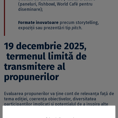
(paneluri, Fishbowl, World Café pentru
diseminare);
Formate inovatoare
precum storytelling,
expoziții sau prezentări tip
pitch
.
19 decembrie 2025,
termenul limită de
transmitere al
propunerilor
Evaluarea propunerilor va ține cont de relevanța față de
tema ediției, coerența obiectivelor, diversitatea
participanților implicați și potențialul de a inspira alte
comunități CIVIS, precum și de respectarea limitelor de
timp.