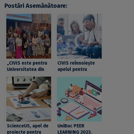
Postări Asemănătoare:
„CIVIS este pentru
CIVIS reînnoiește
Universitatea din
apelul pentru
București ceea ce
propuneri de
este Uniunea
programe de
Europeană este
mobilitate virtuală
pentru România” –
UB, prezentă la
ediția din 2025 a
„CIVIS DAYS” la
Roma
ScienceUS, apel de
UniBuc PEER
proiecte pentru
LEARNING 2023.