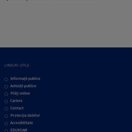
accelerarea
Apel pentru
adaptării la
propuneri de sesiuni
schimbările
de formare
climatice în Europa.
colegială destinate
Apelul, deschis până
personalului
pe 6 ianuarie 2025
academic al
Universității din
București
LINKURI UTILE
Informații publice
Achiziții publice
Plăţi online
Cariere
Contact
Protecţia datelor
Accesibilitate
EDUROAM