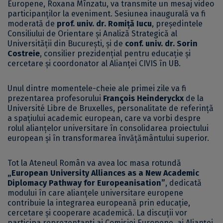
Europene, Roxana Mînzatu, va transmite un mesaj video
participanților la eveniment. Sesiunea inaugurală va fi
moderată de
prof. univ. dr. Romiță Iucu
, președintele
Consiliului de Orientare și Analiză Strategică al
Universității din București, și de
conf. univ. dr. Sorin
Costreie
, consilier prezidențial pentru educație și
cercetare și coordonator al Alianței CIVIS în UB.
Unul dintre momentele-cheie ale primei zile va fi
prezentarea profesorului
François Heinderyckx
de la
Université Libre de Bruxelles, personalitate de referință
a spațiului academic european, care va vorbi despre
rolul alianțelor universitare în consolidarea proiectului
european și în transformarea învățământului superior.
Tot la Ateneul Român va avea loc masa rotundă
„European University Alliances as a New Academic
Diplomacy Pathway for Europeanisation”
, dedicată
modului în care alianțele universitare europene
contribuie la integrarea europeană prin educație,
cercetare și cooperare academică. La discuții vor
participa reprezentanți ai Comisiei Europene, ai Alianței