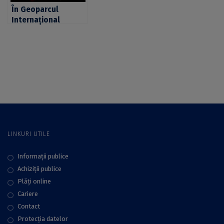
În Geoparcul
organizat la
Internațional
Universitatea din
UNESCO Țara
București
Hațegului, peste
400 de spectatori
au asistat la
spectacolul de
teatru „Cerere în
căsătorie” de A. P.
Cehov
LINKURI UTILE
Informații publice
Achiziții publice
Plăţi online
Cariere
Contact
Protecţia datelor