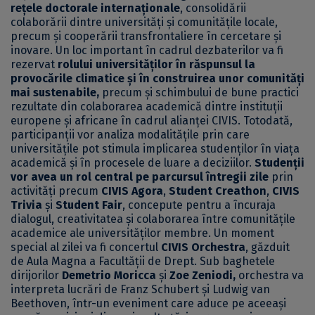
rețele doctorale internaționale
, consolidării
colaborării dintre universități și comunitățile locale,
precum și cooperării transfrontaliere în cercetare și
inovare. Un loc important în cadrul dezbaterilor va fi
rezervat
rolului universităților în răspunsul la
provocările climatice și în construirea unor comunități
mai sustenabile,
precum și schimbului de bune practici
rezultate din colaborarea academică dintre instituții
europene și africane în cadrul alianței CIVIS. Totodată,
participanții vor analiza modalitățile prin care
universitățile pot stimula implicarea studenților în viața
academică și în procesele de luare a deciziilor.
Studenții
vor avea un rol central pe parcursul întregii zile
prin
activități precum
CIVIS Agora
,
Student Creathon
,
CIVIS
Trivia
și
Student Fair
, concepute pentru a încuraja
dialogul, creativitatea și colaborarea între comunitățile
academice ale universităților membre. Un moment
special al zilei va fi concertul
CIVIS Orchestra
, găzduit
de Aula Magna a Facultății de Drept. Sub baghetele
dirijorilor
Demetrio Moricca
și
Zoe Zeniodi,
orchestra va
interpreta lucrări de Franz Schubert și Ludwig van
Beethoven, într-un eveniment care aduce pe aceeași