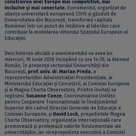
construirea unei Europe mai competitive, mai
incluzive și mai conectate.
Evenimentul, organizat de
alianța universitară europeană CIVIS și găzduit de
Universitatea din București, transformă capitala
României într-un punct de întâlnire al liderilor care
contribuie la modelarea viitorului Spațiului European al
Educației.
Deschiderea oficială a evenimentului va avea loc
miercuri, 10 iunie 2026 începând cu ora 14:30, la Ateneul
Român, în prezența rectorului Universității din
București,
prof. univ. dr. Marian Preda
, a
reprezentanților Administrației Prezidențiale, ai
Ministerului Educației și Cercetării, ai Comisiei Europene
și ai Magna Charta Observatory. Printre invitați se
regăsesc
Susanne Conze
, Cooronatoarea Unității
pentru Cooperare Transnațională în Învățământul
Superior din cadrul Direcției Generale de Educație a
Comisiei Europene, și
David Lock
, președintele Magna
Charta Observatory, organizația internațională care
promovează și protejează valorile fundamentale ale
universităților, iar vicepreședinta executivă a Comisiei