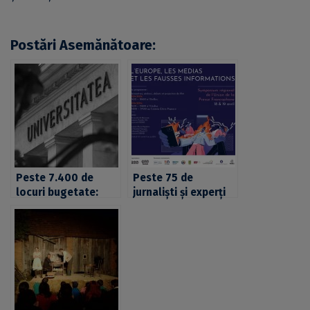
Postări Asemănătoare:
Peste 7.400 de
Peste 75 de
locuri bugetate:
jurnaliști și experți
oferta Universității
în combaterea
din București pentru
dezinformării din 19
candidații la
țări participă la
admiterea 2018 la
Symposium régional
licență, master și
«L’Europe, les
doctorat
médias et les
fausses
informations»,