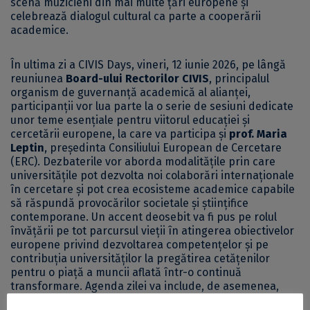
scenă muzicieni din mai multe țări europene și
celebrează dialogul cultural ca parte a cooperării
academice.
În ultima zi a CIVIS Days, vineri, 12 iunie 2026, pe lângă
reuniunea
Board-ului Rectorilor CIVIS
, principalul
organism de guvernanță academică al alianței,
participanții vor lua parte la o serie de sesiuni dedicate
unor teme esențiale pentru viitorul educației și
cercetării europene, la care va participa și
prof. Maria
Leptin
, președinta Consiliului European de Cercetare
(ERC). Dezbaterile vor aborda modalitățile prin care
universitățile pot dezvolta noi colaborări internaționale
în cercetare și pot crea ecosisteme academice capabile
să răspundă provocărilor societale și științifice
contemporane. Un accent deosebit va fi pus pe rolul
învățării pe tot parcursul vieții în atingerea obiectivelor
europene privind dezvoltarea competențelor și pe
contribuția universităților la pregătirea cetățenilor
pentru o piață a muncii aflată într-o continuă
transformare. Agenda zilei va include, de asemenea,
discuții despre contribuția alianțelor universitare