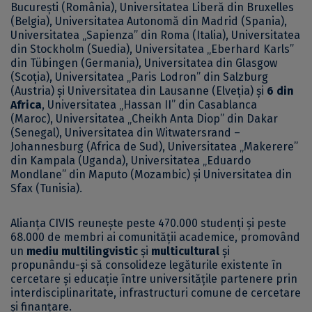
București (România), Universitatea Liberă din Bruxelles
(Belgia), Universitatea Autonomă din Madrid (Spania),
Universitatea „Sapienza” din Roma (Italia), Universitatea
din Stockholm (Suedia), Universitatea „Eberhard Karls”
din Tübingen (Germania), Universitatea din Glasgow
(Scoția), Universitatea „Paris Lodron” din Salzburg
(Austria) și Universitatea din Lausanne (Elveția) și
6 din
Africa
, Universitatea „Hassan II” din Casablanca
(Maroc), Universitatea „Cheikh Anta Diop” din Dakar
(Senegal), Universitatea din Witwatersrand –
Johannesburg (Africa de Sud), Universitatea „Makerere”
din Kampala (Uganda), Universitatea „Eduardo
Mondlane” din Maputo (Mozambic) și Universitatea din
Sfax (Tunisia).
Alianța CIVIS reunește peste 470.000 studenți și peste
68.000 de membri ai comunității academice, promovând
un
mediu multilingvistic
și
multicultural
și
propunându-și să consolideze legăturile existente în
cercetare și educație între universitățile partenere prin
interdisciplinaritate, infrastructuri comune de cercetare
și finanțare.