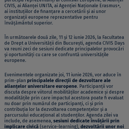
CIVIS, ai Alianței UNITA, ai Agenției Naționale Erasmus+,
ai instituțiilor de finanțare a cercetării și ai unor
organizații europene reprezentative pentru
învățământul superior.
În următoarele două zile, 11 și 12 iunie 2026, la Facultatea
de Drept a Universității din București, agenda CIVIS Days
va reuni zeci de sesiuni dedicate principalelor provocări
și oportunități cu care se confruntă universitățile
europene.
Evenimentele organizate joi, 11 iunie 2026, vor aduce în
prim-plan
principalele direcții de dezvoltare ale
alianțelor universitare europene
. Participanții vor
discuta despre viitorul mobilităților academice și despre
modalitățile prin care impactul acestora poate fi evaluat
nu doar prin numărul de participanți, ci și prin
contribuția lor la dezvoltarea competențelor și a
parcursului educațional al studenților. Agenda zilei va
include, de asemenea,
sesiuni dedicate învățării prin
implicare civică
(service-learning),
dezvoltării unor noi