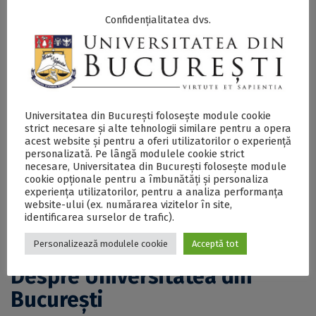
europene la creșterea competitivității Europei și la
extinderea accesului la educație pentru categorii
Confidențialitatea dvs.
diverse de cursanți, precum și despre transformarea
proceselor de predare și învățare prin utilizarea
instrumentelor digitale și a noilor tehnologii
educaționale. Totodată, reprezentanții bibliotecilor
universitare din cadrul alianței vor explora noi modele
de colaborare și co-creare, menite să transforme
Universitatea din București folosește module cookie
bibliotecile în actori activi ai ecosistemului academic
strict necesare și alte tehnologii similare pentru a opera
european, iar studenții își vor continua dialogul în
acest website și pentru a oferi utilizatorilor o experiență
cadrul reuniunii
Consiliului Studenților
, una dintre
personalizată. Pe lângă modulele cookie strict
principalele structuri de reprezentare studențească ale
necesare, Universitatea din București folosește module
Alianței CIVIS.
cookie opționale pentru a îmbunătăți și personaliza
experiența utilizatorilor, pentru a analiza performanța
website-ului (ex. numărarea vizitelor în site,
Programul complet al activităților este disponibil
aici -
identificarea surselor de trafic).
PDF
. Sesiunile publice de prezentare și dezbatere vor fi
transmise pe canalul de
YouTube CIVIS
.
Personalizează modulele cookie
Acceptă tot
Despre Universitatea din
București