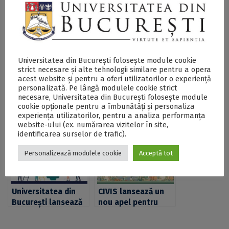
Universitatea din București folosește module cookie
strict necesare și alte tehnologii similare pentru a opera
acest website și pentru a oferi utilizatorilor o experiență
CIVIS lansează al
CIVIS lansează apel
personalizată. Pe lângă modulele cookie strict
treilea apel pentru
pentru propuneri de
necesare, Universitatea din București folosește module
propuneri de
activități în cadrul
cookie opționale pentru a îmbunătăți și personaliza
experiența utilizatorilor, pentru a analiza performanța
activități în cadrul
Hub-ului Orașe,
website-ului (ex. numărarea vizitelor în site,
Hub-ului Climă,
teritorii, mobilitate
identificarea surselor de trafic).
mediu, energie
Personalizează modulele cookie
Acceptă tot
Universitatea din
CIVIS lansează un
București lansează
nou apel pentru
un nou apel de
propuneri de
propuneri CIVIS
activități în cadrul