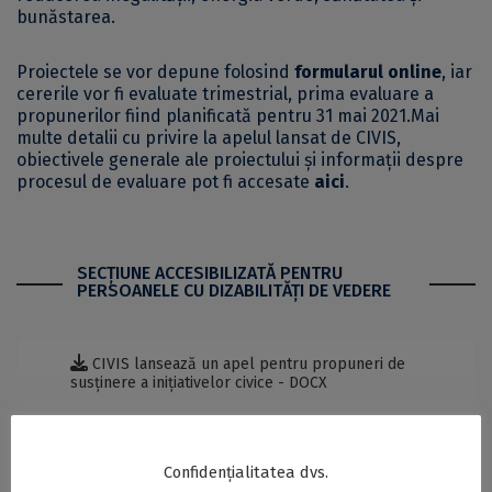
bunăstarea.
Proiectele se vor depune folosind
formularul online
, iar
cererile vor fi evaluate trimestrial, prima evaluare a
propunerilor fiind planificată pentru 31 mai 2021.Mai
multe detalii cu privire la apelul lansat de CIVIS,
obiectivele generale ale proiectului și informații despre
procesul de evaluare pot fi accesate
aici
.
SECŢIUNE ACCESIBILIZATĂ PENTRU
PERSOANELE CU DIZABILITĂŢI DE VEDERE
CIVIS lansează un apel pentru propuneri de
susținere a inițiativelor civice - DOCX
Postări Asemănătoare:
Confidențialitatea dvs.