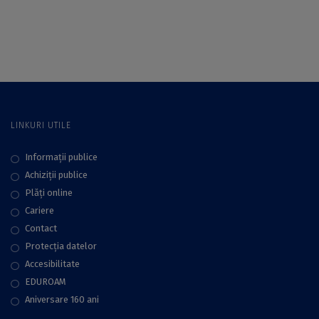
Open Lab pentru
Hub-ului Orașe,
cofinanțarea unor
teritorii, mobilitate
proiecte de
responsabilitate
socială
LINKURI UTILE
Informații publice
Achiziții publice
Plăţi online
Cariere
Contact
Protecţia datelor
Accesibilitate
EDUROAM
Aniversare 160 ani