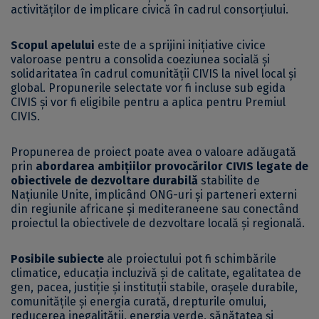
activităților de implicare civică în cadrul consorțiului.
Scopul apelului
este de a sprijini inițiative civice
valoroase pentru a consolida coeziunea socială și
solidaritatea în cadrul comunității CIVIS la nivel local și
global. Propunerile selectate vor fi incluse sub egida
CIVIS și vor fi eligibile pentru a aplica pentru Premiul
CIVIS.
Propunerea de proiect poate avea o valoare adăugată
prin
abordarea ambițiilor provocărilor CIVIS legate de
obiectivele de dezvoltare durabilă
stabilite de
Națiunile Unite, implicând ONG-uri și parteneri externi
din regiunile africane și mediteraneene sau conectând
proiectul la obiectivele de dezvoltare locală și regională.
Posibile subiecte
ale proiectului pot fi schimbările
climatice, educația incluzivă și de calitate, egalitatea de
gen, pacea, justiție și instituții stabile, orașele durabile,
comunitățile și energia curată, drepturile omului,
reducerea inegalității, energia verde, sănătatea și