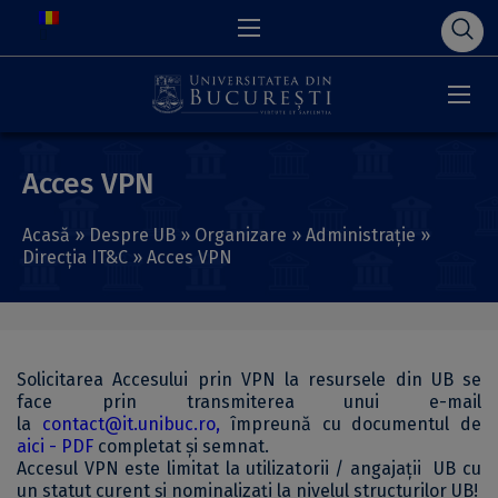
Acces VPN
Acasă
»
Despre UB
»
Organizare
»
Administrație
»
Direcţia IT&C
»
Acces VPN
Solicitarea Accesului prin VPN la resursele din UB se
face prin transmiterea unui e-mail
la
contact@it.unibuc.ro,
împreună cu documentul de
aici - PDF
completat și semnat.
Accesul VPN este limitat la utilizatorii / angajații UB cu
un statut curent și nominalizați la nivelul structurilor UB!