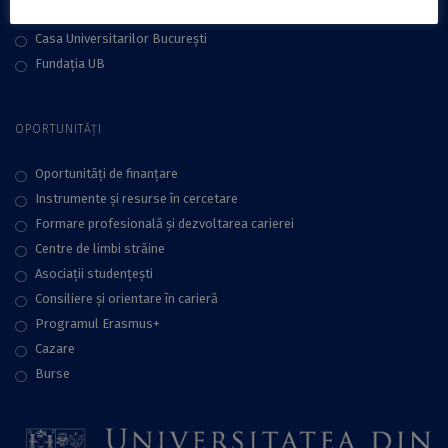
Geoparcul Internațional UNESCO Țara Hațegului
Casa Universitarilor București
Fundaţia UB
OPORTUNITĂȚI
Oportunități de finanțare
Instrumente și resurse în cercetare
Formare profesională și dezvoltarea carierei
Centre de limbi străine
Asociații studențești
Consiliere şi orientare în carieră
Programul Erasmus+
Cazare
Burse