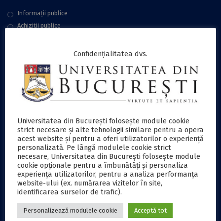
Informații publice
Achiziții publice
Plăţi online
Cariere
Confidențialitatea dvs.
Contact
Protecţia datelor
Accesibilitate
EDUROAM
Aniversare 160 ani
Universitatea din București folosește module cookie
strict necesare și alte tehnologii similare pentru a opera
acest website și pentru a oferi utilizatorilor o experiență
COMUNITATE
personalizată. Pe lângă modulele cookie strict
necesare, Universitatea din București folosește module
cookie opționale pentru a îmbunătăți și personaliza
Conducere
experiența utilizatorilor, pentru a analiza performanța
Administraţie
website-ului (ex. numărarea vizitelor în site,
Comisii UB
identificarea surselor de trafic).
Muzeul UB
Personalizează modulele cookie
Acceptă tot
Grădina Botanică „Dimitrie Brandza”