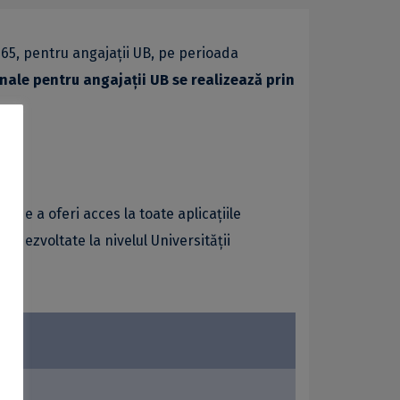
365, pentru angajații UB, pe perioada
onale pentru angajații UB se realizează prin
l de a oferi acces la toate aplicațiile
i dezvoltate la nivelul Universității