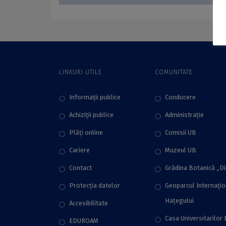
LINKURI UTILE
COMUNITATE
Informații publice
Conducere
Achiziții publice
Administraţie
Plăţi online
Comisii UB
Cariere
Muzeul UB
Contact
Grădina Botanică „D
Protecţia datelor
Geoparcul Internați
Hațegului
Accesibilitate
Casa Universitarilor 
EDUROAM