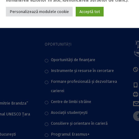
Personalizează modulele cookie
Acceptă tot
OPORTUNITĂȚI
Oportunități de finanțare
Instrumente și resurse în cercetare
Formare profesională și dezvoltarea
carierei
Centre de limbi străine
imitrie Brandza”
Asociații studențești
onal UNESCO Țara
Consiliere şi orientare în carieră
București
Programul Erasmus+