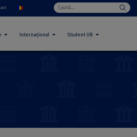
Search
tact
for:
e
Internațional
Student UB