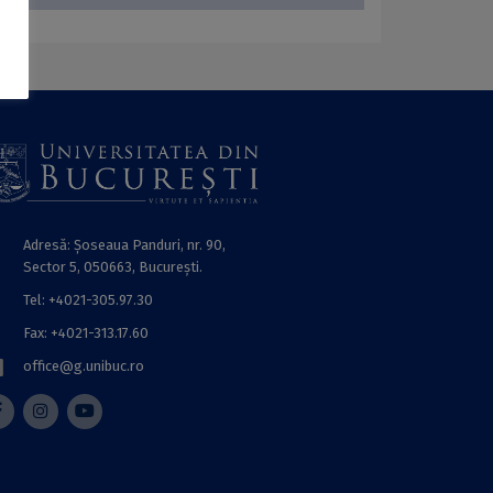
Adresă: Șoseaua Panduri, nr. 90,
Sector 5, 050663, Bucureşti.
Tel: +4021-305.97.30
Fax: +4021-313.17.60
office@g.unibuc.ro