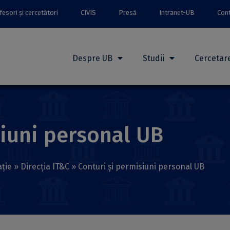
esori și cercetători
CIVIS
Presă
Intranet-UB
Con
Despre UB
Studii
Cercetar
siuni personal UB
ație
»
Direcţia IT&C
»
Conturi și permisiuni personal UB