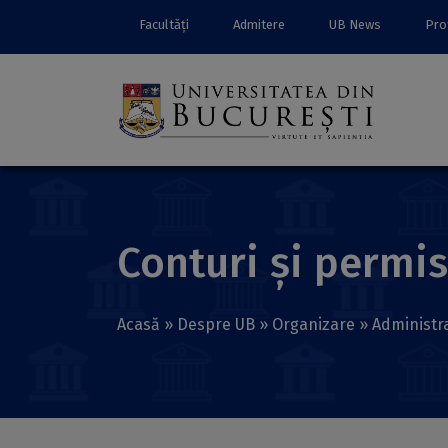
Facultăți
Admitere
UB News
Prof
Conturi și permi
Acasă
»
Despre UB
»
Organizare
»
Administr