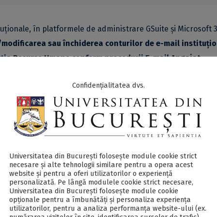
tuționale, în platformele de administrare GSuite și Microsoft 
modificarea sau
închiderea conturilor de e-mail instituți
ecția Resurse Umane conform procedurii E-mail Angajat.
Confidențialitatea dvs.
orma GSuite se utilizează în comunicarea curentă pe e-mail.
crosoft 365, cont de tip A1 (acces online), este creat cu scopu
ook, etc), precum și la viitoarele aplicații software care vor f
ctronică, etc.).
Universitatea din București folosește module cookie strict
necesare și alte tehnologii similare pentru a opera acest
website și pentru a oferi utilizatorilor o experiență
personalizată. Pe lângă modulele cookie strict necesare,
Universitatea din București folosește module cookie
opționale pentru a îmbunătăți și personaliza experiența
utilizatorilor, pentru a analiza performanța website-ului (ex.
TUȚIONAL
numărarea vizitelor în site, identificarea surselor de trafic).