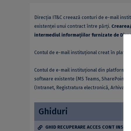
Direcția IT&C creează conturi de e-mail insti
existenței unui contract între părți.
Crearea/
intermediul informațiilor furnizate de Dir
Contul de e-mail instituțional creat în platf
Contul de e-mail instituțional din platforma Mi
software existente (MS Teams, SharePoint, Outl
(Intranet, Registratura electronică, Arhiva ele
Ghiduri
GHID RECUPERARE ACCES CONT INSTI