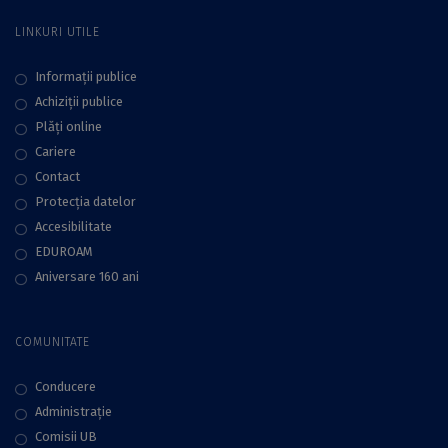
Facultatea de
LINKURI UTILE
Geografie a UB
Informații publice
Achiziții publice
Plăţi online
Cariere
Contact
Protecţia datelor
Accesibilitate
EDUROAM
Aniversare 160 ani
COMUNITATE
Conducere
Administraţie
Comisii UB