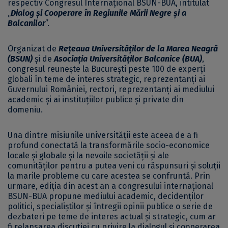
respectiv Congresul Internațional BSUN-BUA, intitulat
„
Dialog și Cooperare în Regiunile Mării Negre și a
Balcanilor
”.
Organizat de
Rețeaua Universităților de la Marea Neagră
(BSUN)
și de
Asociația Universităților Balcanice (BUA)
,
congresul reunește la București peste 100 de experți
globali în teme de interes strategic, reprezentanți ai
Guvernului României, rectori, reprezentanți ai mediului
academic și ai instituțiilor publice și private din
domeniu.
Una dintre misiunile universității este aceea de a fi
profund conectată la transformările socio-economice
locale și globale și la nevoile societății și ale
comunităților pentru a putea veni cu răspunsuri și soluții
la marile probleme cu care acestea se confruntă. Prin
urmare, ediția din acest an a congresului internațional
BSUN-BUA propune mediului academic, decidenților
politici, specialiștilor și întregii opinii publice o serie de
dezbateri pe teme de interes actual și strategic, cum ar
fi relansarea discuției cu privire la dialogul și cooperarea