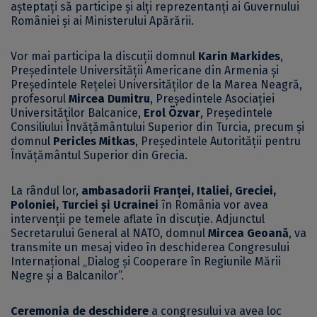
așteptați să participe și alți reprezentanți ai Guvernului
României și ai Ministerului Apărării.
Vor mai participa la discuții domnul
Karin Markides
,
Președintele Universității Americane din Armenia și
Președintele Rețelei Universităților de la Marea Neagră,
profesorul
Mircea Dumitru
, Președintele Asociației
Universităților Balcanice,
Erol Özvar
, Președintele
Consiliului Învățământului Superior din Turcia, precum și
domnul
Pericles Mitkas
, Președintele Autorității pentru
Învățământul Superior din Grecia.
La rândul lor,
ambasadorii Franței, Italiei, Greciei,
Poloniei, Turciei și Ucrainei
în România vor avea
intervenții pe temele aflate în discuție. Adjunctul
Secretarului General al NATO, domnul
Mircea Geoană
, va
transmite un mesaj video în deschiderea Congresului
Internațional „Dialog și Cooperare în Regiunile Mării
Negre și a Balcanilor”.
Ceremonia de deschidere
a congresului va avea loc