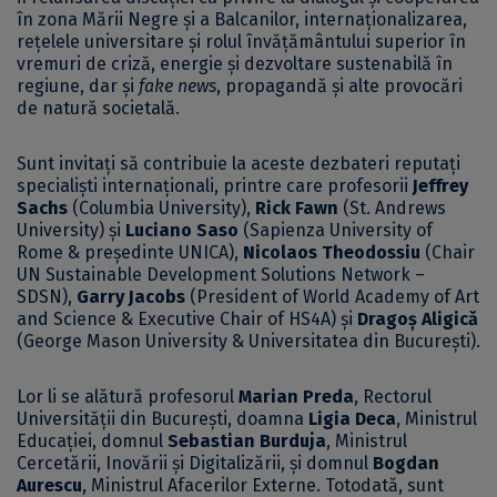
în zona Mării Negre și a Balcanilor, internaționalizarea,
rețelele universitare și rolul învățământului superior în
vremuri de criză, energie și dezvoltare sustenabilă în
regiune, dar și
fake news
, propagandă și alte provocări
de natură societală.
Sunt invitați să contribuie la aceste dezbateri reputați
specialiști internaționali, printre care profesorii
Jeffrey
Sachs
(Columbia University),
Rick Fawn
(St. Andrews
University) și
Luciano Saso
(Sapienza University of
Rome & președinte UNICA),
Nicolaos Theodossiu
(Chair
UN Sustainable Development Solutions Network –
SDSN),
Garry Jacobs
(President of World Academy of Art
and Science & Executive Chair of HS4A) și
Dragoș Aligică
(George Mason University & Universitatea din București).
Lor li se alătură profesorul
Marian Preda
, Rectorul
Universității din București, doamna
Ligia Deca
, Ministrul
Educației, domnul
Sebastian Burduja
, Ministrul
Cercetării, Inovării și Digitalizării, și domnul
Bogdan
Aurescu
, Ministrul Afacerilor Externe. Totodată, sunt