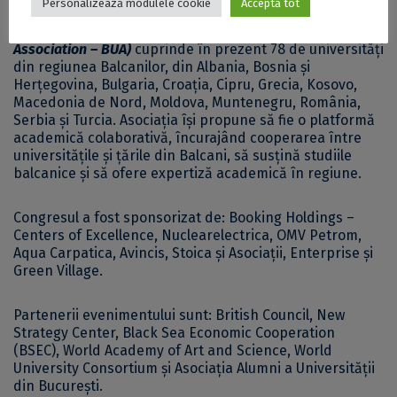
Personalizează modulele cookie
Acceptă tot
Asociația Universităților Balcanice (Balkan Universities
Association – BUA)
cuprinde în prezent 78 de universități
din regiunea Balcanilor, din Albania, Bosnia și
Herțegovina, Bulgaria, Croația, Cipru, Grecia, Kosovo,
Macedonia de Nord, Moldova, Muntenegru, România,
Serbia și Turcia. Asociația își propune să fie o platformă
academică colaborativă, încurajând cooperarea între
universitățile și țările din Balcani, să susțină studiile
balcanice și să ofere expertiză academică în regiune.
Congresul a fost sponsorizat de: Booking Holdings –
Centers of Excellence, Nuclearelectrica, OMV Petrom,
Aqua Carpatica, Avincis, Stoica și Asociații, Enterprise și
Green Village.
Partenerii evenimentului sunt: British Council, New
Strategy Center, Black Sea Economic Cooperation
(BSEC), World Academy of Art and Science, World
University Consortium și Asociația Alumni a Universității
din București.