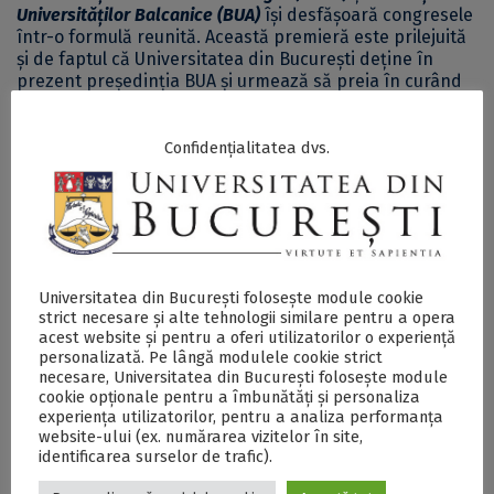
Universităților Balcanice (BUA)
își desfășoară congresele
într-o formulă reunită. Această premieră este prilejuită
și de faptul că Universitatea din București deține în
prezent președinția BUA și urmează să preia în curând
președinția BSUN.
Confidențialitatea dvs.
Programul complet al Congresului Internațional „Dialog
și Cooperare în Regiunile Mării Negre și a Balcanilor”
poate fi consultat
aici. - PDF
Rețeaua Universităților de la Marea Neagră (Black Sea
Universities Network – BSUN)
reprezintă cadrul de
Universitatea din București folosește module cookie
cooperare pentru Instituțiile Academice din Regiunea
strict necesare și alte tehnologii similare pentru a opera
Mării Negre. BSUN intenționează să faciliteze
acest website și pentru a oferi utilizatorilor o experiență
cooperarea inter-universitară și generarea de sinergii
personalizată. Pe lângă modulele cookie strict
între educație, cercetare științifică, inovare și cooperare
necesare, Universitatea din București folosește module
culturală. În prezent, Rețeaua include 120 de universități
cookie opționale pentru a îmbunătăți și personaliza
din cele 12 țări membre ale Organizației Cooperării
experiența utilizatorilor, pentru a analiza performanța
Economice la Marea Neagră, inclusiv Albania, Armenia,
website-ului (ex. numărarea vizitelor în site,
Azerbaidjan, Bulgaria, Georgia, Grecia, Moldova,
identificarea surselor de trafic).
România, Serbia, Federația Rusă, Turcia și Ucraina.