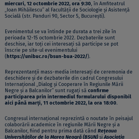
miercuri, 12 octombrie 2022, ora 9:30
, în Amfiteatrul
„Ioan Mihăilescu” al Facultății de Sociologie și Asistență
Socială (str. Panduri 90, Sector 5, București).
Evenimentul se va întinde pe durata a trei zile în
perioada 12-15 octombrie 2022. Dezbaterile sunt
deschise, iar toți cei interesați să participe se pot
înscrie pe site-ul evenimentului
(
https://unibuc.ro/bsun-bua-2022/
).
Reprezentanții mass-media interesați de ceremonia de
deschidere și de dezbaterile din cadrul Congresului
Internațional „Dialog și Cooperare în Regiunile Mării
Negre și a Balcanilor” sunt rugați să
confirme
participarea prin intermediul formularului disponibil
aici
până marți, 11 octombrie 2022, la ora 18:00
.
Congresul internațional reprezintă o noutate în peisajul
colaborării academice în regiunile Mării Negre și a
Balcanilor, fiind pentru prima dată când
Rețeaua
Universităților de la Marea Neagră (BSUN)
și
Asociația