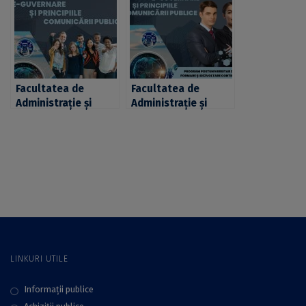
formare și
dezvoltare
dezvoltare
profesională
profesională
continuă –
continuă Biochimie
Biochimie și
și Biologie
Biologie Moleculară
Moleculară
Facultatea de
Facultatea de
Administrație și
Administrație și
Afaceri a UB anunță
Afaceri a UB anunță
lansarea
relansarea
programului
programului
postuniversitar „E-
postuniversitar „E-
Guvernare și
Guvernare și
principiile
principiile
comunicării publice”.
comunicării publice”.
Înscrierile, deschise
Înscrierile,
până pe 29
prelungite până pe
noiembrie 2022
10 martie 2024
LINKURI UTILE
Informații publice