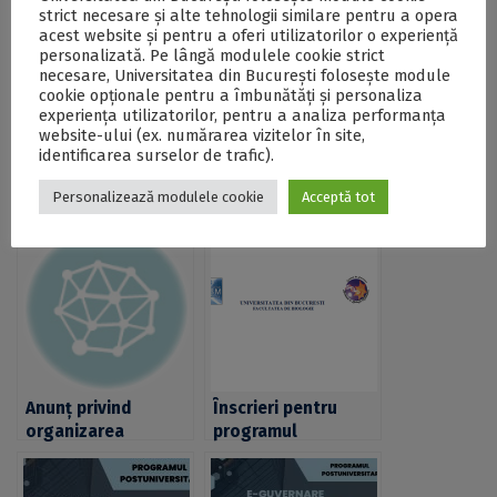
strict necesare și alte tehnologii similare pentru a opera
Facultatea de Litere a Universității din București
acest website și pentru a oferi utilizatorilor o experiență
anunță lansarea programului postuniversitar de
personalizată. Pe lângă modulele cookie strict
formare și dezvoltare profesională continuă
necesare, Universitatea din București folosește module
„Formarea personalului administrativ din instituțiile de
cookie opționale pentru a îmbunătăți și personaliza
educație”. Înscrierile, deschise până pe 5 martie 2023
experiența utilizatorilor, pentru a analiza performanța
- DOC
website-ului (ex. numărarea vizitelor în site,
identificarea surselor de trafic).
Postări Asemănătoare:
Personalizează modulele cookie
Acceptă tot
Anunț privind
Înscrieri pentru
organizarea
programul
programului
postuniversitar de
postuniversitar de
formare și