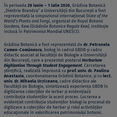
În perioada
29 iunie – 1 iulie 2026
, Grădina Botanică
„Dimitrie Brandza” a Universității din București a fost
reprezentată la simpozionul internațional
State of the
World’s Plants and Fungi
, organizat de
Royal Botanic
Gardens,
Kew
(Grădinile Botanice Regale Kew),
instituție
inclusă în Patrimoniul Mondial UNESCO.
Grădina Botanică a fost reprezentată de
dr.
Petronela
Camen-Comănescu
, biolog în cadrul GBDB și cadru
didactic asociat al Facultății de Biologie a Universității
din București, care a prezentat posterul
Herbarium
Digitization Through Student Engagement
. Cercetarea
științifică, realizată împreună cu
prof. univ. dr. Paulina
Anastasiu
, coordonatoarea Grădinii Botanice, și cu
lect.
univ. dr. Mihaela Urziceanu
, cadre didactice ale
Facultății de Biologie, sintetizează experiența GBDB în
digitizarea colecțiilor de ierbar și evidențiază
contribuția studenților la acest proces. Lucrarea a
evidențiat contribuția studenților biologi la procesul de
digitizare a colecțiilor de herbar și rolul activităților
educaționale în valorificarea patrimoniului botanic.