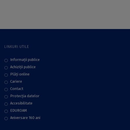
Internațional
contribuția la
“Horticulture, Food
biodiversitate
and Environment –
Priorities and
Perspective”
LINKURI UTILE
Informații publice
Achiziții publice
Plăţi online
Cariere
Contact
Protecţia datelor
Accesibilitate
EDUROAM
Aniversare 160 ani