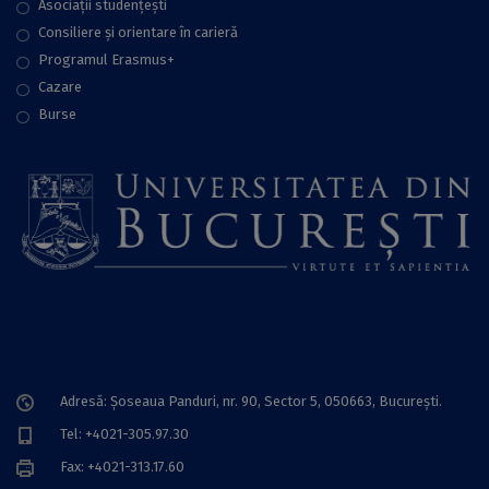
Asociații studențești
Consiliere şi orientare în carieră
Programul Erasmus+
Cazare
Burse
Adresă: Șoseaua Panduri, nr. 90, Sector 5, 050663, Bucureşti.
Tel: +4021-305.97.30
Fax: +4021-313.17.60