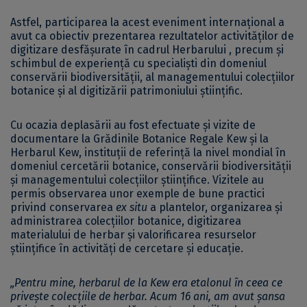
Astfel, participarea la acest eveniment internațional a
avut ca obiectiv prezentarea rezultatelor activităților de
digitizare desfășurate în cadrul Herbarului , precum și
schimbul de experiență cu specialiști din domeniul
conservării biodiversității, al managementului colecțiilor
botanice și al digitizării patrimoniului științific.
Cu ocazia deplasării au fost efectuate și vizite de
documentare la Grădinile Botanice Regale Kew și la
Herbarul Kew, instituții de referință la nivel mondial în
domeniul cercetării botanice, conservării biodiversității
și managementului colecțiilor științifice. Vizitele au
permis observarea unor exemple de bune practici
privind conservarea
ex situ
a plantelor, organizarea și
administrarea colecțiilor botanice, digitizarea
materialului de herbar și valorificarea resurselor
științifice în activități de cercetare și educație.
„Pentru mine, herbarul de la Kew era etalonul în ceea ce
privește colecțiile de herbar. Acum 16 ani, am avut șansa