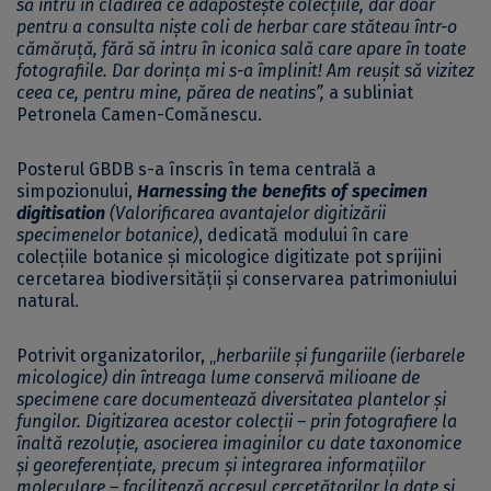
să intru în clădirea ce adăpostește colecțiile, dar doar
pentru a consulta niște coli de herbar care stăteau într-o
cămăruță, fără să intru în iconica sală care apare în toate
fotografiile. Dar dorința mi s-a împlinit! Am reușit să vizitez
ceea ce, pentru mine, părea de neatins”,
a subliniat
Petronela Camen-Comănescu.
Posterul GBDB s-a înscris în tema centrală a
simpozionului,
Harnessing the benefits of specimen
digitisation
(Valorificarea avantajelor digitizării
specimenelor botanice)
, dedicată modului în care
colecțiile botanice și micologice digitizate pot sprijini
cercetarea biodiversității și conservarea patrimoniului
natural.
Potrivit
organizatorilor
, „
herbariile și fungariile (ierbarele
micologice) din întreaga lume conservă milioane de
specimene care documentează diversitatea plantelor și
fungilor. Digitizarea acestor colecții – prin fotografiere la
înaltă rezoluție, asocierea imaginilor cu date taxonomice
și georeferențiate, precum și integrarea informațiilor
moleculare – facilitează accesul cercetătorilor la date și