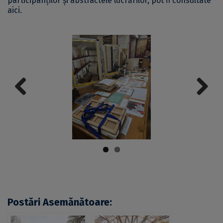
participanților și abstractele lucrărilor, pot fi consultate
aici
.
Previous
Next
Postări Asemănătoare: