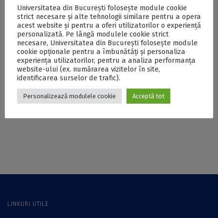
Facultatea de
explicate de
Universitatea din București folosește module cookie
Științe Politice a UB,
maestrul Jampa
strict necesare și alte tehnologii similare pentru a opera
prelungite până pe
Lungtok într-un
acest website și pentru a oferi utilizatorilor o experiență
22 iulie la
dialog la
personalizată. Pe lângă modulele cookie strict
programele de
Universitatea din
necesare, Universitatea din București folosește module
cookie opționale pentru a îmbunătăți și personaliza
licență și până pe 20
București
experiența utilizatorilor, pentru a analiza performanța
iulie la programele
website-ului (ex. numărarea vizitelor în site,
de master
identificarea surselor de trafic).
Trei zile de cazare
„ChemJOBS 2024”,
gratuită pentru
un eveniment cu o
Personalizează modulele cookie
Acceptă tot
viitorii studenți ai
tradiție de 6 ani
UB în perioada
organizat de
admiterii 2020
Facultatea de
Chimie a UB. Târgul
de cariere a inclus
oportunități
profesionale pentru
viitorii chimiști și
sesiuni de discuții
LINKURI UTILE