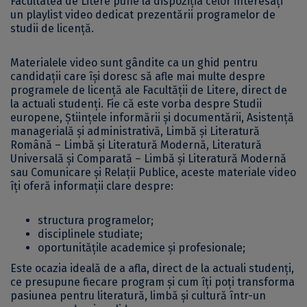
Facultatea de Litere pune la dispoziția celor interesați
un playlist video dedicat prezentării programelor de
studii de licență.
Materialele video sunt gândite ca un ghid pentru
candidații care își doresc să afle mai multe despre
programele de licență ale Facultății de Litere, direct de
la actuali studenți. Fie că este vorba despre Studii
europene, Științele informării și documentării, Asistență
managerială și administrativă, Limbă și Literatură
Română – Limbă și Literatură Modernă, Literatură
Universală și Comparată – Limbă și Literatură Modernă
sau Comunicare și Relații Publice, aceste materiale video
îți oferă informații clare despre:
structura programelor;
disciplinele studiate;
oportunitățile academice și profesionale;
Este ocazia ideală de a afla, direct de la actuali studenți,
ce presupune fiecare program și cum îți poți transforma
pasiunea pentru literatură, limbă și cultură într-un