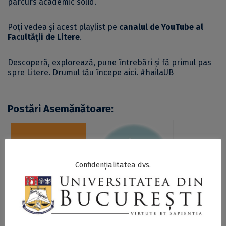
parcurs academic solid.
Poți vedea și acest playlist pe
canalul de YouTube al
Facultății de Litere
.
Descoperă, explorează, pune întrebări și fă primul pas
spre Litere. Drumul tău începe aici. #hailaUB
Postări Asemănătoare:
Confidențialitatea dvs.
Înscrierile pentru
Compasiune și
admiterea 2022 la
vacuitate, concepte