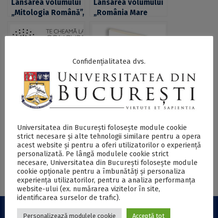
Lansarea volumului
Lansarea volumului
„Mitologia Română”,
„România Mare
semnat de prof.
votează. Alegerile
univ. dr. Antoaneta
parlamentare la
Olteanu de la FLLS,
firul ierbii”,
în cadrul celei de-a
coordonat de
Confidențialitatea dvs.
XV-a ediții a
profesorii Bogdan
Salonului
Murgescu și Andrei
Internațional de
Florin Sora, la
Carte „Bookfest”
Târgul de Carte
Ești #student la UB
Gaudeamus 2019
Lansarea volumului
și creativitatea și
“Six English Poets
talentul muzical
about Romania’s
Universitatea din București folosește module cookie
sunt superputerile
Moment” la
strict necesare și alte tehnologii similare pentru a opera
acest website și pentru a oferi utilizatorilor o experiență
tale? Compune
Contemporary
personalizată. Pe lângă modulele cookie strict
versurile imnului
Literature Press
necesare, Universitatea din București folosește module
Universității din
cookie opționale pentru a îmbunătăți și personaliza
București și poți
experiența utilizatorilor, pentru a analiza performanța
câștiga o bursă de
website-ului (ex. numărarea vizitelor în site,
1.200 de lei
identificarea surselor de trafic).
Personalizează modulele cookie
Acceptă tot