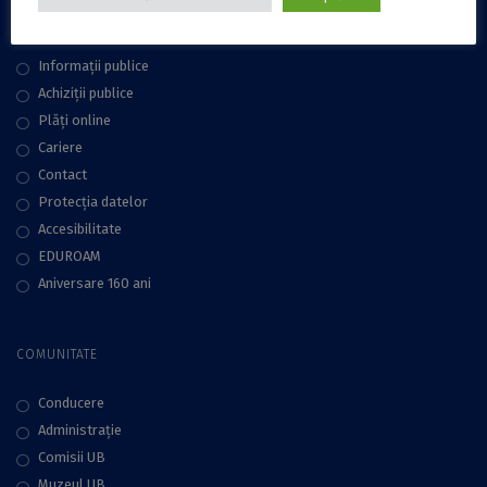
LINKURI UTILE
Informații publice
Achiziții publice
Plăţi online
Cariere
Contact
Protecţia datelor
Accesibilitate
EDUROAM
Aniversare 160 ani
COMUNITATE
Conducere
Administraţie
Comisii UB
Muzeul UB